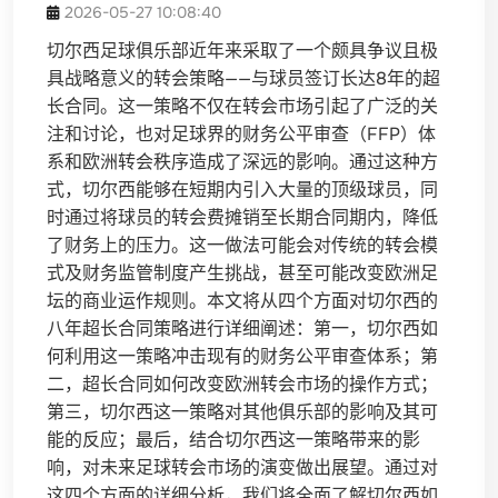
2026-05-27 10:08:40
切尔西足球俱乐部近年来采取了一个颇具争议且极
具战略意义的转会策略——与球员签订长达8年的超
长合同。这一策略不仅在转会市场引起了广泛的关
注和讨论，也对足球界的财务公平审查（FFP）体
系和欧洲转会秩序造成了深远的影响。通过这种方
式，切尔西能够在短期内引入大量的顶级球员，同
时通过将球员的转会费摊销至长期合同期内，降低
了财务上的压力。这一做法可能会对传统的转会模
式及财务监管制度产生挑战，甚至可能改变欧洲足
坛的商业运作规则。本文将从四个方面对切尔西的
八年超长合同策略进行详细阐述：第一，切尔西如
何利用这一策略冲击现有的财务公平审查体系；第
二，超长合同如何改变欧洲转会市场的操作方式；
第三，切尔西这一策略对其他俱乐部的影响及其可
能的反应；最后，结合切尔西这一策略带来的影
响，对未来足球转会市场的演变做出展望。通过对
这四个方面的详细分析，我们将全面了解切尔西如