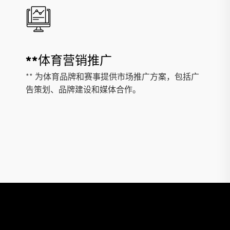
**体育营销推广
** 为体育品牌和赛事提供市场推广方案，包括广
告策划、品牌建设和媒体合作。