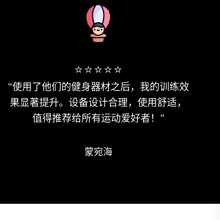
绝
“使用了他们的健身器材之后，我的训练效
他们
每
果显著提升。设备设计合理，使用舒适，
到的
值得推荐给所有运动爱好者！”
蒙宛海