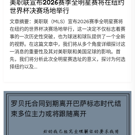
美职联宣布2026赛季全明星赛将在纽约
世界杯决赛场地举行
文章摘要：美职联（MLS）宣布2026赛季全明星赛将
在纽约的世界杯决赛场地举行，这一决定不仅标志着赛
事的一次历史性突破，也为球迷和球队提供了一个全新
的视野。在这篇文章中，我们将从多个角度详细探讨这
一消息的重要性及其对美职联和美国足球的影响。首
先，我们将分析此次全明星赛选址的意义，探讨为何选
择纽约以及...