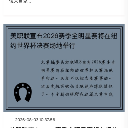
位来自克...
2026-08-03 10:37:56