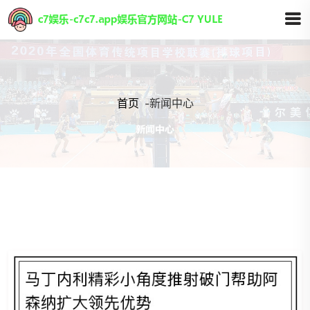
首页
-
新闻中心