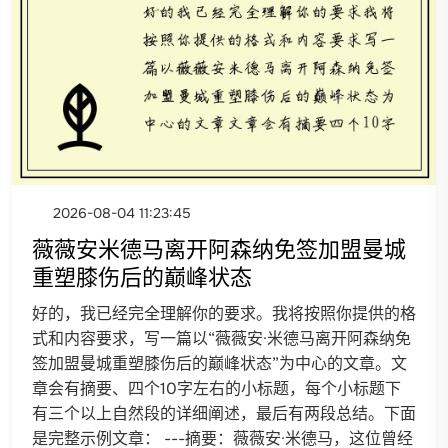
2026-08-04 11:23:45
薇薇安米德马离开阿森纳免签加盟曼城
重塑膝伤后的巅峰状态
好的，我已经完全理解你的要求。我将按照你提供的格
式和内容要求，写一篇以“薇薇安·米德马离开阿森纳免
签加盟曼城重塑膝伤后的巅峰状态”为中心的文章。文
章会有摘要、四个10字左右的小标题，每个小标题下
有三个以上自然段的详细阐述，最后有两段总结。下面
是完整示例文章： ---摘要：薇薇安·米德马，这位曾经