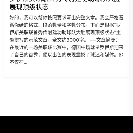
展现顶级状态
好的，我可以帮你按照要求写出完整文章。我会严格遵
循你给的格式、段落数量和字数分布。下面是根据“罗
伊斯美职联首秀传射建功助球队大胜展现顶级状态”主
题撰写的示范文章，全文约3000字。 ---文章摘要：
在最近的一场美职联比赛中，德国中场球星罗伊斯迎来
了自己的首秀，便以出色的表现震撼了球迷和媒体。他
不仅在...