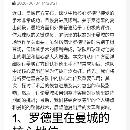
2026-06-04 14:28:21
近日，曼城官方宣布，球队中场核心罗德里接受的
手术非常成功，且恢复进展顺利。关于罗德里的复
出前景，曼城方面和外界普遍给予了积极的评价。
作为球队的关键球员，罗德里的状态对于曼城的中
场运作至关重要。虽然伤病让罗德里暂时告别了绿
茵场，但随着手术的顺利完成，球队和球迷对他复
出的期望和信心都大大增强。本文将从四个方面详
细探讨曼城官方确认罗德里手术非常成功后，球队
中场核心复出前景为何被广泛看好。首先，我们将
分析罗德里在球队中的核心地位及重要作用；其
次，探讨手术后的恢复进展及其对复出的积极影
响；然后，讨论曼城如何调整阵容应对罗德里缺阵
期间的挑战；最后，我们将结合罗德里的个人特点
和曼城的整体战术，展望他复出后的表现和影响。
1、罗德里在曼城的