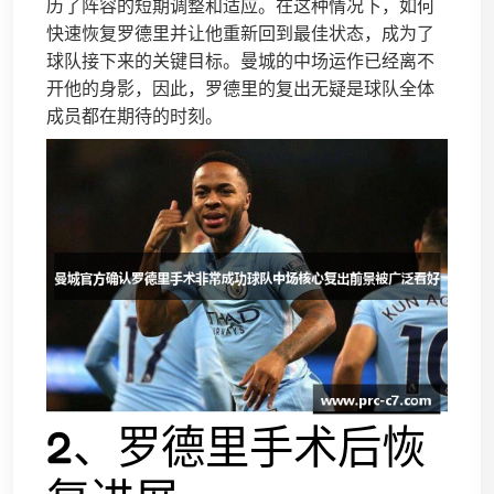
历了阵容的短期调整和适应。在这种情况下，如何
快速恢复罗德里并让他重新回到最佳状态，成为了
球队接下来的关键目标。曼城的中场运作已经离不
开他的身影，因此，罗德里的复出无疑是球队全体
成员都在期待的时刻。
2、罗德里手术后恢