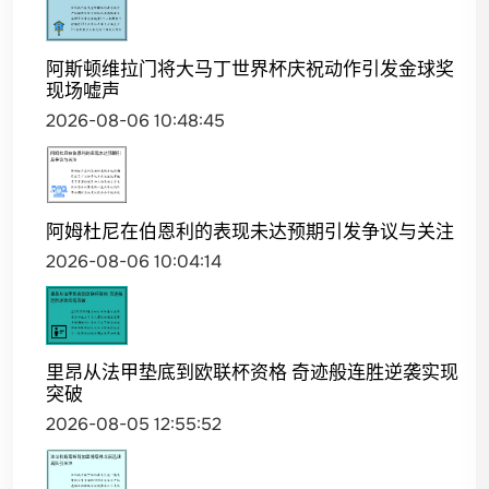
阿斯顿维拉门将大马丁世界杯庆祝动作引发金球奖
现场嘘声
2026-08-06 10:48:45
阿姆杜尼在伯恩利的表现未达预期引发争议与关注
2026-08-06 10:04:14
里昂从法甲垫底到欧联杯资格 奇迹般连胜逆袭实现
突破
2026-08-05 12:55:52