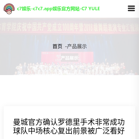
首页
-
产品展示
曼城官方确认罗德里手术非常成功
球队中场核心复出前景被广泛看好