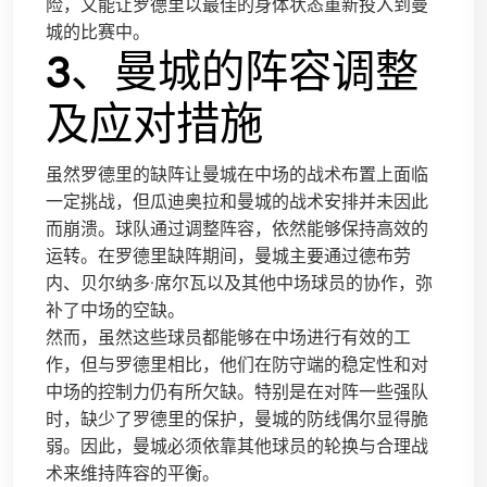
险，又能让罗德里以最佳的身体状态重新投入到曼
城的比赛中。
3、曼城的阵容调整
及应对措施
虽然罗德里的缺阵让曼城在中场的战术布置上面临
一定挑战，但瓜迪奥拉和曼城的战术安排并未因此
而崩溃。球队通过调整阵容，依然能够保持高效的
运转。在罗德里缺阵期间，曼城主要通过德布劳
内、贝尔纳多·席尔瓦以及其他中场球员的协作，弥
补了中场的空缺。
然而，虽然这些球员都能够在中场进行有效的工
作，但与罗德里相比，他们在防守端的稳定性和对
中场的控制力仍有所欠缺。特别是在对阵一些强队
时，缺少了罗德里的保护，曼城的防线偶尔显得脆
弱。因此，曼城必须依靠其他球员的轮换与合理战
术来维持阵容的平衡。