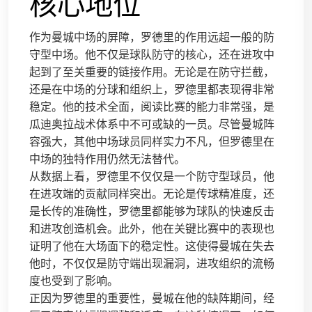
核心地位
作为曼城中场的屏障，罗德里的作用远超一般的防
守型中场。他不仅是球队防守的核心，还在进攻中
起到了至关重要的链接作用。无论是在防守拦截，
还是在中场的分球和组织上，罗德里都表现得非常
稳定。他的技术全面，阅读比赛的能力非常强，是
瓜迪奥拉战术体系中不可或缺的一员。尽管曼城阵
容强大，其他中场球员同样实力不凡，但罗德里在
中场的独特作用仍然无法替代。
从数据上看，罗德里不仅仅是一个防守型球员，他
在进攻端的贡献同样突出。无论是传球精准度，还
是长传的准确性，罗德里都能够为球队的快速反击
和进攻创造机会。此外，他在关键比赛中的表现也
证明了他在大场面下的稳定性。这使得曼城在失去
他时，不仅仅是防守端出现漏洞，进攻组织的流畅
度也受到了影响。
正因为罗德里的重要性，曼城在他的缺阵期间，经