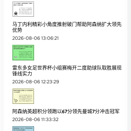
马丁内利精彩小角度推射破门帮助阿森纳扩大领先
优势
2026-08-06 13:06:21
雷东多女足世界杯小组赛梅开二度助球队取胜展现
锋线实力
2026-08-06 12:23:29
阿森纳英超积分领跑以67分领先曼城7分冲击冠军
2026-08-06 11:33:32