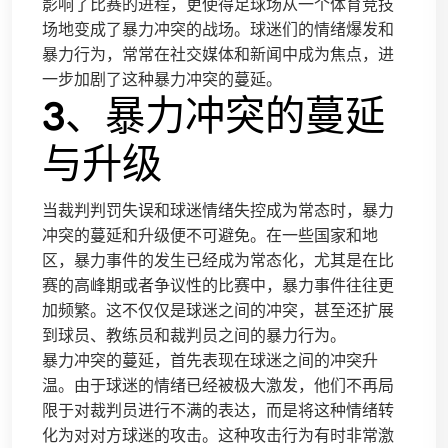
影响了比赛的进程，更使得足球场从一个体育竞技
场地变成了暴力冲突的战场。球迷们的情绪爆发和
暴力行为，常常在社交媒体和新闻中成为焦点，进
一步加剧了这种暴力冲突的蔓延。
3、暴力冲突的蔓延
与升级
当裁判判罚失误和球迷情绪失控成为常态时，暴力
冲突的蔓延和升级便不可避免。在一些国家和地
区，暴力事件的发生已经成为常态化，尤其是在比
赛的高峰期或者争议性的比赛中，暴力事件往往更
加频繁。这不仅仅是球迷之间的冲突，甚至还扩展
到球员、教练员和裁判员之间的暴力行为。
暴力冲突的蔓延，首先表现在球迷之间的冲突升
温。由于球迷的情绪已经被极大激发，他们不再局
限于对裁判员进行不满的表达，而是将这种情绪转
化为对对方球迷的攻击。这种攻击行为有时非常激