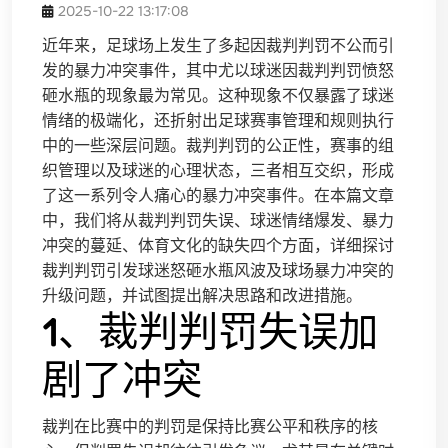
2025-10-22 13:17:08
近年来，足球场上发生了多起因裁判判罚不公而引
发的暴力冲突事件，其中尤以球迷因裁判判罚愤怒
砸水瓶的现象最为常见。这种现象不仅暴露了球迷
情绪的极端化，还折射出足球赛事管理和规则执行
中的一些深层问题。裁判判罚的公正性，赛事的组
织管理以及球迷的心理状态，三者相互交织，形成
了这一系列令人痛心的暴力冲突事件。在本篇文章
中，我们将从裁判判罚失误、球迷情绪爆发、暴力
冲突的蔓延、体育文化的缺失四个方面，详细探讨
裁判判罚引发球迷怒砸水瓶风波及球场暴力冲突的
升级问题，并试图提出解决思路和改进措施。
1、裁判判罚失误加
剧了冲突
裁判在比赛中的判罚是保持比赛公平和秩序的核