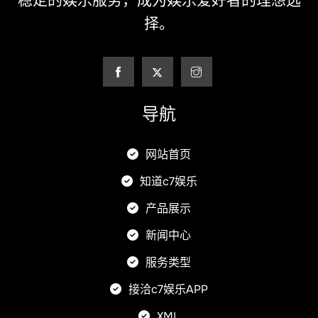
稳定的娱乐服务，成为娱乐爱好者的理想选
择。
导航
网站首页
知道c7娱乐
产品展示
新闻中心
服务类型
接洽c7娱乐APP
XML