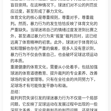
盲目崇拜。在这种情况下，球迷们对不公的判罚反
应过度，甚至形成了暴力文化。
体育文化的核心是尊重规则，尊重对手，尊重裁
判。然而，暴力行为的发生恰恰反映了体育文化的
严重缺失。当球迷将自己的情绪过度发泄到比赛之
外，甚至通过暴力行为来“报复”裁判员时，这已经
远离了体育精神的初衷。此外，球迷对于体育的认
知和理解也存在严重的偏差，很多人没有意识到，
暴力行为不仅会伤害自己，也会破坏足球这项运动
的本质。
重建健康的体育文化，需要从小处着手，包括加强
球迷的体育道德教育、提升裁判的专业素养、改善
球场的安全管理等。只有在全社会的共同努力下，
足球场才有可能恢复平静与和谐。
总结：
裁判判罚失误引发的球迷暴力行为不仅是一个局部
问题，它反映了足球运动在发展过程中出现的一些
深层次矛盾。无论是裁判员的判罚问题，还是球迷