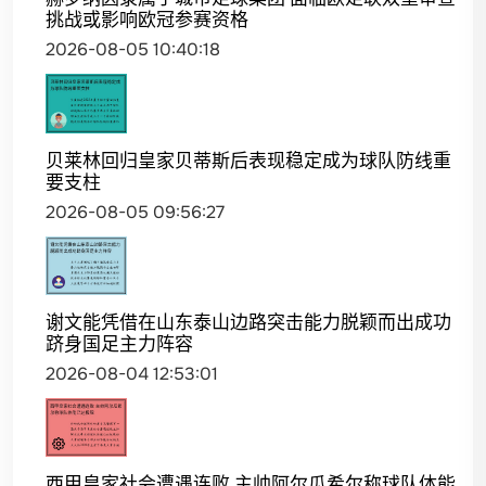
挑战或影响欧冠参赛资格
2026-08-05 10:40:18
贝莱林回归皇家贝蒂斯后表现稳定成为球队防线重
要支柱
2026-08-05 09:56:27
谢文能凭借在山东泰山边路突击能力脱颖而出成功
跻身国足主力阵容
2026-08-04 12:53:01
西甲皇家社会遭遇连败 主帅阿尔瓜希尔称球队体能