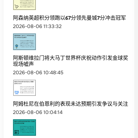
阿森纳英超积分领跑以67分领先曼城7分冲击冠军
2026-08-06 11:33:32
阿斯顿维拉门将大马丁世界杯庆祝动作引发金球奖
现场嘘声
2026-08-06 10:48:45
阿姆杜尼在伯恩利的表现未达预期引发争议与关注
2026-08-06 10:04:14