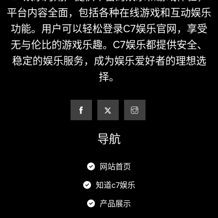
平台内容全面，包括各种在线游戏和互动娱乐
功能。用户可以轻松登录C7娱乐官网，享受
无与伦比的游戏乐趣。C7娱乐都提供安全、
稳定的娱乐服务，成为娱乐爱好者的理想选
择。
导航
网站首页
知道c7娱乐
产品展示