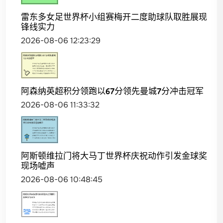
雷东多女足世界杯小组赛梅开二度助球队取胜展现
锋线实力
2026-08-06 12:23:29
阿森纳英超积分领跑以67分领先曼城7分冲击冠军
2026-08-06 11:33:32
阿斯顿维拉门将大马丁世界杯庆祝动作引发金球奖
现场嘘声
2026-08-06 10:48:45