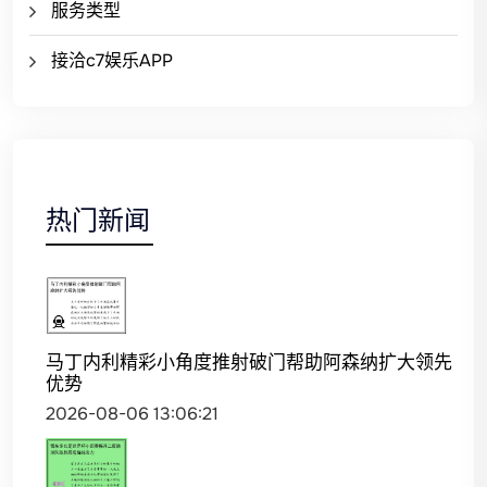
服务类型
接洽c7娱乐APP
热门新闻
马丁内利精彩小角度推射破门帮助阿森纳扩大领先
优势
2026-08-06 13:06:21