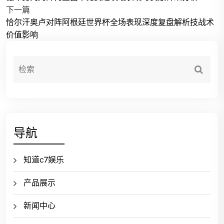
下一篇
恰尔汗奥卢对阵阿根廷世界杯全场表现深度复盘解析技战术
价值影响
导航
知道c7娱乐
产品展示
新闻中心