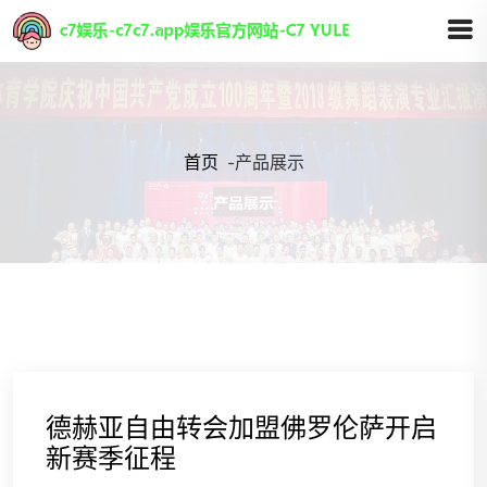
首页
-
产品展示
德赫亚自由转会加盟佛罗伦萨开启
新赛季征程