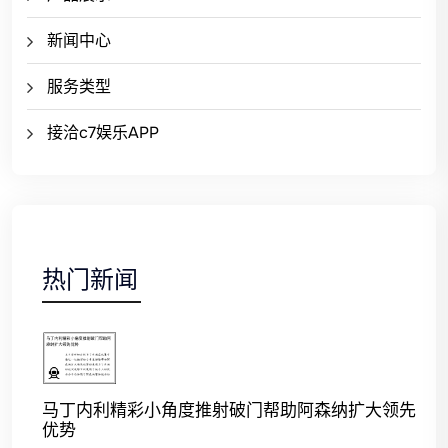
新闻中心
服务类型
接洽c7娱乐APP
热门新闻
马丁内利精彩小角度推射破门帮助阿森纳扩大领先
优势