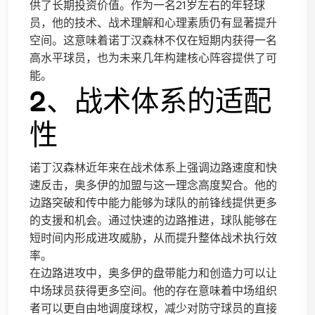
供了长期投资价值。作为一名21岁左右的年轻球
员，他的技术、战术理解和心理素质仍有显著提升
空间。这意味着诺丁汉森林不仅在短期内获得一名
高水平球员，也为未来几年构建核心阵容提供了可
能。
2、战术体系的适配
性
诺丁汉森林近年来在战术体系上强调边路速度和快
速反击，奥多伊的加盟与这一理念高度契合。他的
边路突破和传中能力能够为球队的前锋线提供更多
的支援和机会。通过快速的边路推进，球队能够在
短时间内形成进攻威胁，从而提升整体战术执行效
率。
在边路进攻中，奥多伊的盘带能力和创造力可以让
中场球员获得更多空间。他的存在意味着中场组织
者可以更自由地调度球权，减少对防守球员的直接