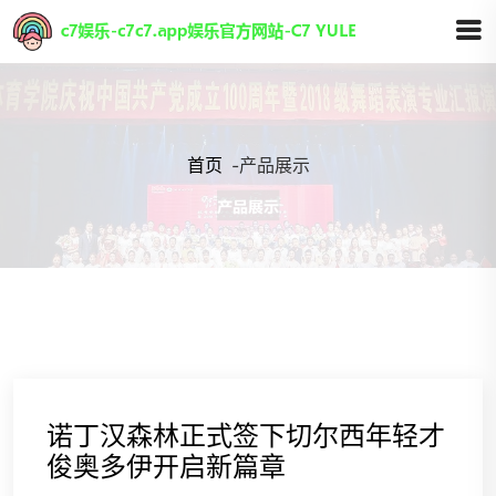
首页
-
产品展示
诺丁汉森林正式签下切尔西年轻才
俊奥多伊开启新篇章