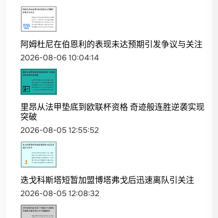
阿姆杜尼在伯恩利的表现未达预期引发争议与关注
2026-08-06 10:04:14
里昂从法甲垫底到欧联杯资格 奇迹般连胜逆袭实现
突破
2026-08-05 12:55:52
迭戈科斯塔短暂加盟博塔弗戈后迅速离队引关注
2026-08-05 12:08:32