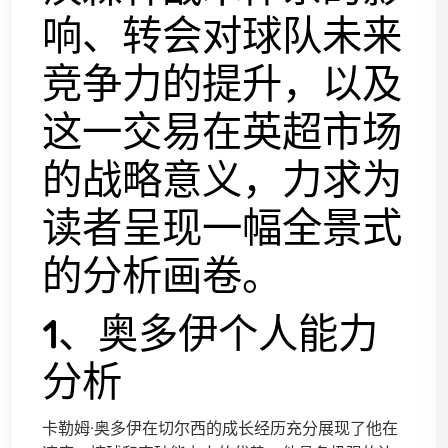
响、转会对球队未来
竞争力的提升，以及
这一交易在英超市场
的战略意义，力求为
读者呈现一幅全景式
的分析画卷。
1、奥多伊个人能力
分析
卡勒姆·奥多伊在切尔西的成长经历充分展现了他在