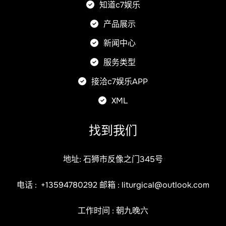
知道c7娱乐
产品展示
新闻中心
服务类型
接洽c7娱乐APP
XML
找到我们
地址: 石狮市反像之门345号
电话 :
+13594780292
邮箱 :
liturgical@outlook.com
工作时间 : 朝九晚六