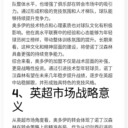
队整体水平，也增强了俱乐部在转会市场中的吸引
力。通过形成积极的竞技氛围和人才梯队，球队能
够持续提升竞争力。
奥多伊的技术特点和心理素质也对球队文化有积极
影响。他在高水平联赛中的经验和心态能够为年轻
球员树立榜样，带动整体训练氛围的提升。长期来
看，这种文化和精神层面的建设，将使诺丁汉森林
具备更强的持续竞争能力。
综合来看，奥多伊的加盟不仅是战术层面的补强，
更是战略性投资。通过引进技术型年轻球员，诺丁
汉森林有望在未来几年稳步提升战绩，逐步在英超
中站稳脚跟，并形成独具特色的竞技风格。
4、英超市场战略意
义
从英超市场角度看，奥多伊的转会体现了诺丁汉森
林在转会策略上的精准布局。作为从切尔西引进的