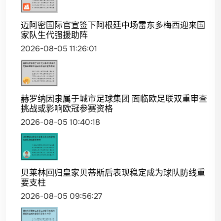
迈阿密国际官宣签下阿根廷中场雷东多梅西迎来国
家队生代强援助阵
2026-08-05 11:26:01
赫罗纳因隶属于城市足球集团 面临欧足联双重审查
挑战或影响欧冠参赛资格
2026-08-05 10:40:18
贝莱林回归皇家贝蒂斯后表现稳定成为球队防线重
要支柱
2026-08-05 09:56:27