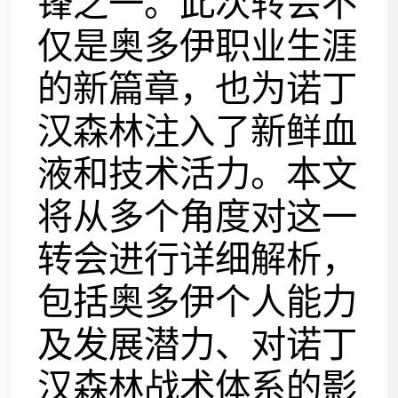
锋之一。此次转会不
仅是奥多伊职业生涯
的新篇章，也为诺丁
汉森林注入了新鲜血
液和技术活力。本文
将从多个角度对这一
转会进行详细解析，
包括奥多伊个人能力
及发展潜力、对诺丁
汉森林战术体系的影