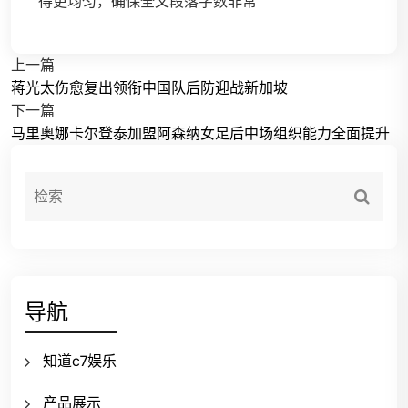
得更均匀，确保全文段落字数非常
上一篇
蒋光太伤愈复出领衔中国队后防迎战新加坡
下一篇
马里奥娜卡尔登泰加盟阿森纳女足后中场组织能力全面提升
导航
知道c7娱乐
产品展示