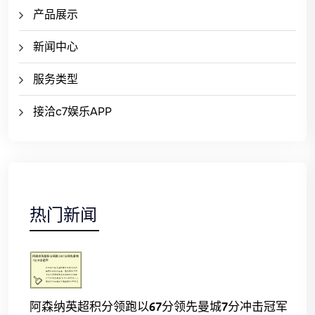
产品展示
新闻中心
服务类型
接洽c7娱乐APP
热门新闻
阿森纳英超积分领跑以67分领先曼城7分冲击冠军