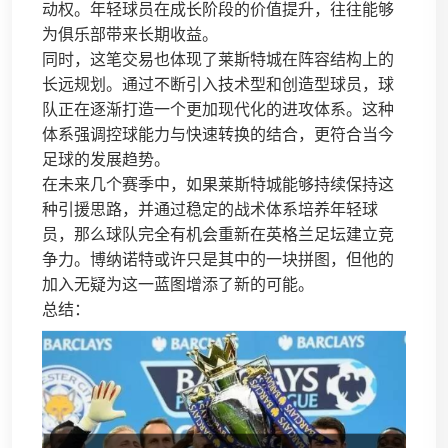
动权。年轻球员在成长阶段的价值提升，往往能够
为俱乐部带来长期收益。
同时，这笔交易也体现了莱斯特城在阵容结构上的
长远规划。通过不断引入技术型和创造型球员，球
队正在逐渐打造一个更加现代化的进攻体系。这种
体系强调控球能力与快速转换的结合，更符合当今
足球的发展趋势。
在未来几个赛季中，如果莱斯特城能够持续保持这
种引援思路，并通过稳定的战术体系培养年轻球
员，那么球队完全有机会重新在英格兰足坛建立竞
争力。博纳诺特或许只是其中的一块拼图，但他的
加入无疑为这一蓝图增添了新的可能。
总结：