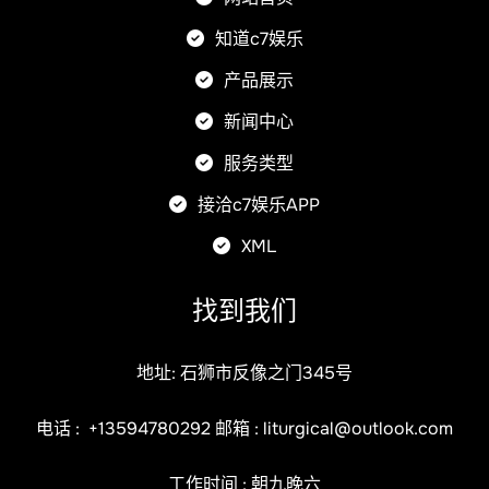
知道c7娱乐
产品展示
新闻中心
服务类型
接洽c7娱乐APP
XML
找到我们
地址: 石狮市反像之门345号
电话 :
+13594780292
邮箱 :
liturgical@outlook.com
工作时间 : 朝九晚六