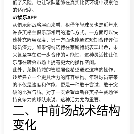
低了风险，也让球队能够在真实比赛环境中观察他
的适配度。
c7娱乐APP
从俱乐部战略层面来看，租借年轻球员也是近年来
许多英格兰俱乐部常用的运作方式。一方面可以快
速补充阵容深度，另一方面也能通过短期合作评估
球员潜力。如果博纳诺特在莱斯特城表现出色，未
来甚至存在进一步合作的可能性，这种灵活性让俱
乐部在转会市场上拥有更大的操作空间。
此外，莱斯特城的管理层也希望通过这样的操作，
逐步建立一个更具活力的阵容结构。年轻球员带来
的不仅是速度和体能，更是一种敢于尝试、敢于突
破的比赛气质。对于一支希望重新在英格兰赛场保
持竞争力的球队来说，这种活力尤为重要。
二、中前场战术结构
变化