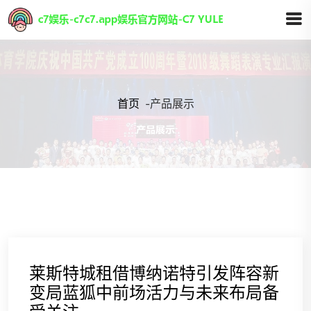
首页
-
产品展示
莱斯特城租借博纳诺特引发阵容新
变局蓝狐中前场活力与未来布局备