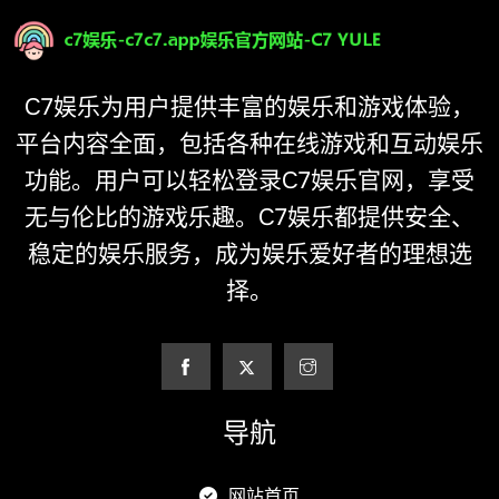
C7娱乐为用户提供丰富的娱乐和游戏体验，
平台内容全面，包括各种在线游戏和互动娱乐
功能。用户可以轻松登录C7娱乐官网，享受
无与伦比的游戏乐趣。C7娱乐都提供安全、
稳定的娱乐服务，成为娱乐爱好者的理想选
择。
导航
网站首页