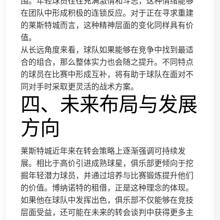
围。年轻球员往往充满激情和斗志，这种情绪能够
在团队中形成积极的连锁反应。对于正在寻求重建
的莱斯特城而言，这种精神层面的变化同样具有价
值。
从长远角度来看，球队如果能够在竞争中找到最适
合的组合，那么整体实力也会随之提升。不同特点
的球员在比赛中形成互补，将有助于球队在面对不
同对手时采取更灵活的战术方案。
四、未来布局与发展
方向
莱斯特城近年来在转会策略上逐渐强调可持续发
展。相比于高价引进成熟球星，俱乐部更倾向于挖
掘年轻潜力球员，并通过培养与比赛锻炼提升他们
的价值。博纳诺特的租借，正是这种理念的体现。
如果他在球队中发挥出色，俱乐部不仅能够在竞技
层面受益，还可能在未来的转会谈判中获得更多主