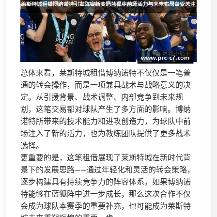
总体来看，莱斯特城租借博纳诺特不仅仅是一笔普
通的转会操作，而是一项兼具战术与战略意义的决
定。从引援背景、战术调整、内部竞争到未来规
划，这笔交易都对球队产生了多方面的影响。博纳
诺特所带来的技术能力和进攻创造力，为球队中前
场注入了新的活力，也为教练团队提供了更多战术
选择。
更重要的是，这笔租借展现了莱斯特城在新时代背
景下的发展思路——通过年轻化和灵活的转会策略，
逐步构建具有持续竞争力的阵容体系。如果博纳诺
特能够在蓝狐阵中进一步成长，那么这次合作不仅
会成为球队本赛季的重要补充，也可能成为莱斯特