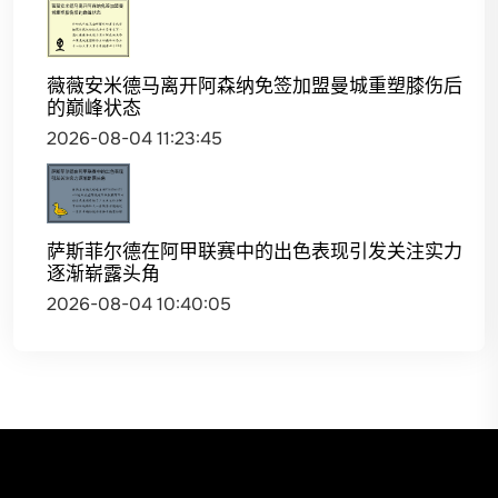
薇薇安米德马离开阿森纳免签加盟曼城重塑膝伤后
的巅峰状态
2026-08-04 11:23:45
萨斯菲尔德在阿甲联赛中的出色表现引发关注实力
逐渐崭露头角
2026-08-04 10:40:05