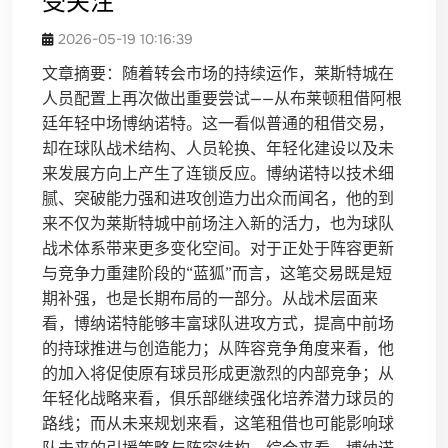
受关注
2026-05-19 10:16:39
文章摘要：随着转会市场的持续运作，莱斯特城在
人员配置上再次做出重要尝试——从布莱顿租借阿根
廷年轻中场博纳诺特。这一看似普通的租借交易，
却在球队战术结构、人员轮换、年轻化建设以及未
来发展方向上产生了连锁反应。博纳诺特以技术细
腻、突破能力强和进攻创造力出众而闻名，他的到
来不仅为莱斯特城中前场注入新的活力，也为球队
战术体系带来更多变化空间。对于正处于阵容更新
与竞争力重建阶段的“蓝狐”而言，这笔交易既是短
期补强，也是长期布局的一部分。从战术层面来
看，博纳诺特能够丰富球队进攻方式，提高中前场
的持球推进与创造能力；从阵容竞争角度来看，他
的加入将促使原有球员形成更激烈的内部竞争；从
年轻化战略来看，俱乐部继续强化培养潜力球员的
路线；而从未来规划来看，这笔租借也可能影响球