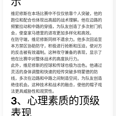
示
维尼修斯在本场比赛中不仅仅依靠个人突破，他的
跑位和配合也体现出高超的战术理解。他在边路的
频繁拉动和中路的穿插，为队友创造了多次射门机
会，使皇家马德里的进攻更加多样化和高效。
在防守端，维尼修斯同样不遗余力。他多次回追至
本方禁区协助防守，积极进行抢断和压迫，使对方
的反击被有效遏制。这种攻守兼备的表现，显示了
他在比赛中对整体战术的高度执行力。
此外，维尼修斯的控球和传球也极为出色。他通过
灵活的身体调整和快速的短传突破多特蒙德的防
线，多次在边路和中路之间制造空间，为队友创造
绝佳机会。这种技术和战术的融合，使他的帽子戏
法更具威胁性和观赏性。
3、心理素质的顶级
表现