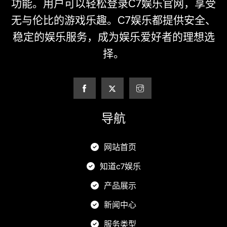
功能。用户可以轻松登录C7娱乐官网，享受
无与伦比的游戏乐趣。C7娱乐都提供安全、
稳定的娱乐服务，成为娱乐爱好者的理想选
择。
导航
网站首页
知道c7娱乐
产品展示
新闻中心
服务类型