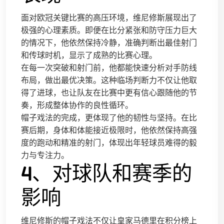
面对欧冠关键比赛的高压环境，维尼修斯展现出了
极强的心理素质。即便在比分紧张和防守压力巨大
的情况下，他依然保持冷静，准确判断出最佳射门
和传球时机，显示了成熟的比赛心理。
在每一次突破和射门前，他都能快速分析对手防线
布局，做出最优决策。这种临场判断力不仅让他取
得了进球，也让队友在比赛中更有信心跟随他的节
奏，形成整体协作的良性循环。
帽子戏法的完成，更体现了他的韧性与坚持。在比
赛后期，身体和体能接近极限时，他依然保持高强
度的跑动和精准的射门，体现出年轻球员难得的毅
力与专注力。
4、对球队和赛季的
影响
维尼修斯的帽子戏法不仅让皇家马德里在积分榜上