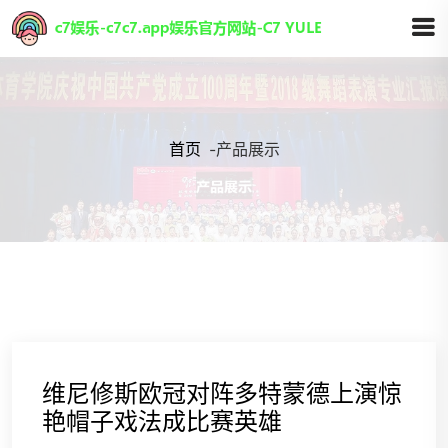
首页
-
产品展示
维尼修斯欧冠对阵多特蒙德上演惊
艳帽子戏法成比赛英雄