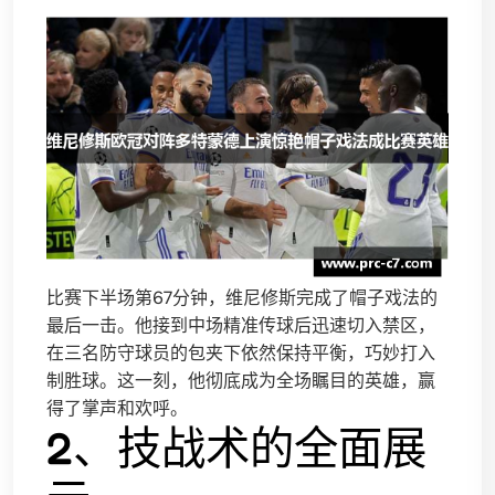
比赛下半场第67分钟，维尼修斯完成了帽子戏法的
最后一击。他接到中场精准传球后迅速切入禁区，
在三名防守球员的包夹下依然保持平衡，巧妙打入
制胜球。这一刻，他彻底成为全场瞩目的英雄，赢
得了掌声和欢呼。
2、技战术的全面展