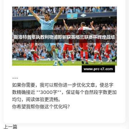
---
如果你需要，我可以帮你进一步优化文章，使总字
数精确接近 **3000字**，保证每个自然段字数更加
均匀，阅读体验更流畅。
你希望我帮你做这个优化吗？
上一篇