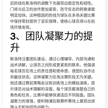
后防线在斯洛特的调教下也展现出稳定性和韧性。
门将与后卫的协作更加紧密，防守反击的转换速度
明显加快。这种稳固的防线为球队在多场关键比赛
中保持零封提供了坚实保障，使核心球员得以在前
场尽情发挥。
3、团队凝聚力的提
升
斯洛特注重团队建设，通过心理辅导、内部沟通和
战术讲解，让球员之间形成更紧密的联系。他强调
每名球员在场上的责任感和使命感，使团队协作达
到最佳状态。这种凝聚力在淘汰赛阶段尤为关键。
他还通过赛前策略会议和训练场上的模拟演练，提
升球员对战术理解的深度。每个球员都清楚自己的
角色和任务，比赛中能够快速适应不同局面。团队
凝聚力的增强，使利物浦在联赛杯赛场上展现出顽
强斗志和协同作战能力。