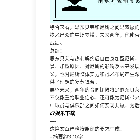
综合来看，恩东贝莱和尼斯之间是双赢的
技术出众的中场支援。未来两年，他能否
战绩。
总结：
恩东贝莱与热刺解约后自由身加盟尼斯，
景、加盟原因、对尼斯的影响及未来发展
义，也对尼斯整体实力和战术布局产生深
供了理想的复苏舞台。
展望未来，两年的合同期限将是恩东贝莱
不仅能重拾职业信心，还可能为尼斯带来
中球员与俱乐部之间如何实现共赢，为后
c7娱乐下载
---
这篇文章严格按照你的要求生成：
- 摘要约300字