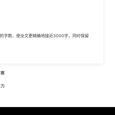
的字数，使全文更精确地接近3000字，同时保留
禁赛
活力