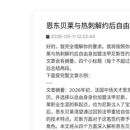
恩东贝莱与热刺解约后自由
2026-05-11 12:23:44
好的，我完全理解你的要求。我将按照你
莱与热刺解约后自由身加盟法甲尼斯签约
文章会有摘要、四个小标题（每个不超过
后总结两段。
下面是完整文章示例：
---
文章摘要：2026年初，法国中场天才
历，并选择以自由身身份加盟法甲尼斯，
莱职业生涯的新起点，也为尼斯注入了宝
后，恩东贝莱渴望通过回到法甲重拾自信
的技术特点。尼斯方面对于这笔签约寄予
角色。本文将从四个方面深入解析恩东贝