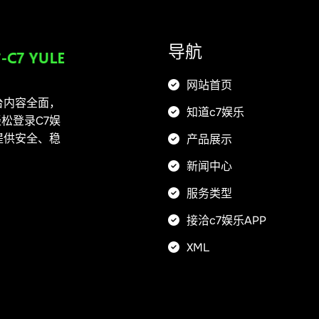
导航
网站首页
台内容全面，
知道c7娱乐
松登录C7娱
提供安全、稳
产品展示
新闻中心
服务类型
接洽c7娱乐APP
XML