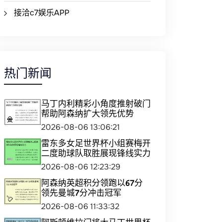
接洽c7娱乐APP
热门新闻
马丁内利精彩小角度推射破门
帮助阿森纳扩大领先优势
2026-08-06 13:06:21
雷东多女足世界杯小组赛梅开
二度助球队取胜展现锋线实力
2026-08-06 12:23:29
阿森纳英超积分领跑以67分
领先曼城7分冲击冠军
2026-08-06 11:33:32