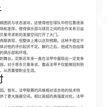
析
病困扰与状态波动，这使得他在球队中的位置逐渐
场和发挥，使得俱乐部与球员之间的合作关系日益
贝莱寻求新的发展空间打开了大门。
亮眼表现，但整体上难以达到预期。这种不稳定不
体对他的评价起伏不定。解约之后，他成为自由球
的俱乐部和环境。
的舞台。尼斯近年来一直在法甲中展现出一定竞争
容。对于恩东贝莱来说，重返法甲不仅能够回到熟
，从而重塑职业生涯。
讨
因。首先，法甲联赛的风格相对适合他的技术特
供了更大施展空间。相比英超的高强度对抗，法甲