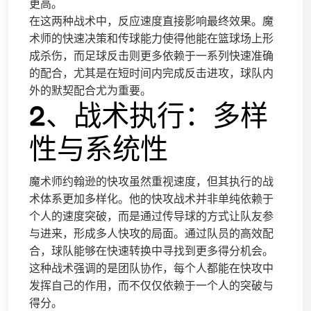
更高。
在这两种战术中，反应速度直接影响最终效果。魔
术师的快速决策和传球能力使得他能在篮球场上形
成杀伤，而足球反击则更多依赖于一系列快速准确
的配合，尤其是在短时间内完成反击进攻，球队内
外的默契配合尤为重要。
2、战术执行：多样
性与系统性
魔术师约翰逊的快攻虽然重视速度，但其执行的战
术体系更加多样化。他的快攻战术并非单纯依赖于
个人的速度突破，而是通过传导球的方式让队友参
与进来，形成多人快攻的局面。通过队员的高效配
合，球队能够在快速转换中寻找到更多得分机会。
这种战术强调的是团队协作，每个人都能在快攻中
发挥自己的作用，而不仅仅依赖于一个人的突破与
得分。