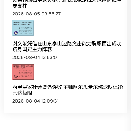
要支柱
2026-08-05 09:56:27
谢文能凭借在山东泰山边路突击能力脱颖而出成功
跻身国足主力阵容
2026-08-04 12:53:01
西甲皇家社会遭遇连败 主帅阿尔瓜希尔称球队体能
已达极限
2026-08-04 12:09:31