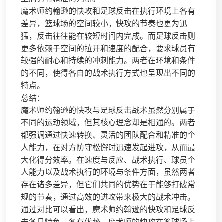
魔术师约翰逊的快攻和足球反击在执行环境上各有
差异，篮球场的空间较小，快攻的节奏也更为迅
猛，反击往往能在较短时间内完成。而足球反击则
更多依赖于空间的拉开和速度的配合，要求球员有
较强的耐心和持续的冲刺能力。两者在环境和条件
的不同，使得各自的战术执行方式也呈现出不同的
特点。
总结：
魔术师约翰逊的快攻与足球反击战术虽然分别属于
不同的运动领域，但其核心理念却是相通的。两者
都强调通过快速转换、灵活的团队配合和精准的个
人能力，在对方防守松懈时迅速发起进攻，从而最
大化得分效率。在速度与反应、战术执行、球员个
人能力以及战术执行的环境与条件方面，虽然两者
存在诸多差异，但它们共同的优势在于能够打破常
规的节奏，通过高效的进攻带来极大的战术冲击。
通过对比可以看出，魔术师约翰逊的快攻和足球反
击各具特色，各有优势。魔术师的快攻在篮球场上