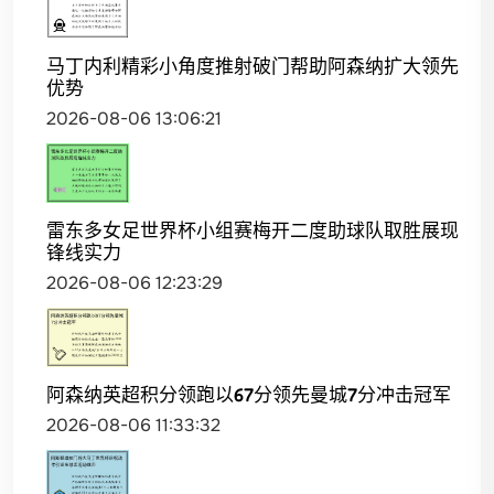
马丁内利精彩小角度推射破门帮助阿森纳扩大领先
优势
2026-08-06 13:06:21
雷东多女足世界杯小组赛梅开二度助球队取胜展现
锋线实力
2026-08-06 12:23:29
阿森纳英超积分领跑以67分领先曼城7分冲击冠军
2026-08-06 11:33:32