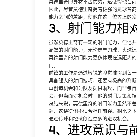
莫德里奇的身材不占优势，这使得他在前
因此，尽管莫德里奇拥有极强的足球智商
能力之间的差距，使他在这一位置上的发
3、射门能力相
虽然莫德里奇有一定的射门能力，但他并
高效的射门能力，无论是单刀球、头球还
莫德里奇的射门能力更多体现在远距离的
门。
前锋的工作是通过敏锐的嗅觉捕捉到每一
具备强大的射门技巧，还要有极高的判断
重创造机会和为队友提供助攻，而非亲自
会，但当面对机会时，他的射门决策和技
总结来说，莫德里奇的射门能力虽然不差
距，这使得他不适合担任前锋。相比之下
通过传球和控球创造更多的进攻机会。
4、进攻意识与