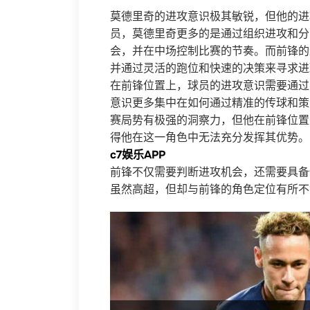
莫德里奇的进攻意识极其敏锐，但他的进
员，莫德里奇更多的是通过组织进攻和分
会，并在中场控制比赛的节奏。而前锋的
并通过灵活的跑位和快速的决策来寻求进
在前锋位置上，球员的进攻意识需要通过
意识更多集中在如何通过精准的传球和策
赛局势有极强的洞察力，但他在前锋位置
得他在这一角色中无法充分发挥其优势。
c7娱乐APP
前锋不仅需要判断进攻机会，还需要具备
虽然高超，但却与前锋的角色定位有所不