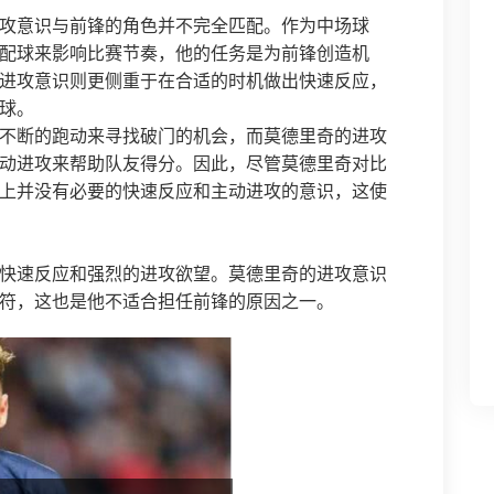
攻意识与前锋的角色并不完全匹配。作为中场球
配球来影响比赛节奏，他的任务是为前锋创造机
进攻意识则更侧重于在合适的时机做出快速反应，
球。
不断的跑动来寻找破门的机会，而莫德里奇的进攻
动进攻来帮助队友得分。因此，尽管莫德里奇对比
上并没有必要的快速反应和主动进攻的意识，这使
快速反应和强烈的进攻欲望。莫德里奇的进攻意识
符，这也是他不适合担任前锋的原因之一。