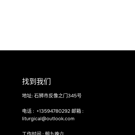
找到我们
地址: 石狮市反像之门345号
电话 :
+13594780292
邮箱 :
liturgical@outlook.com
工作时间 : 朝九晚六