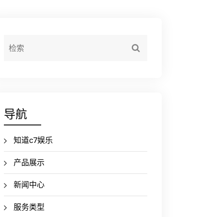
导航
知道c7娱乐
产品展示
新闻中心
服务类型