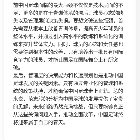
前中国足球面临的最大瓶颈不仅仅是技术层面的不
足，更多的是在于青训体系的滞后、球员心态的缺
失以及管理层的决策失误。要想突破这些瓶颈，首
先需要从根本上改善青训体系，提高青少年球员的
整体水平，并通过引入高水平的教练和系统化的训
练来提升整体实力。同时，球员的心态和责任感也
需要得到根本性的改善，只有培养出一批具有国际
竞争力的球员，才能让国足在国际舞台上有所突
破。
最后，管理层的决策能力和长远规划也是推动中国
足球发展的关键因素。只有通过专业化的管理和系
统的政策扶持，才能确保中国足球走上正轨。总的
来说，范志毅的分析为中国足球的发展提供了宝贵
的见解，未来的路仍然充满挑战，但只要能够真正
从这些关键问题入手，推动全面改革，中国足球终
将迎来属于自己的春天。