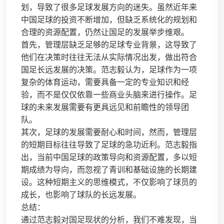
划，导致了很多足球发展方向的迷失。虽然近年来
中国足球的投资不断增加，但缺乏系统化的规划和
合理的资源配置，仍然让国足的发展举步维艰。
首先，管理层缺乏足够的足球专业背景，这导致了
他们在决策时往往无法从实际情况出发，做出符合
国足长远发展的决策。范志毅认为，足球作为一项
复杂的体育运动，需要具备一定的专业知识和经
验，而不是仅仅依靠一些商业头脑来进行操作。足
球的未来发展需要有更具远见和前瞻性的领导团
队。
其次，足球的发展需要耐心和时间，然而，管理层
的短期目标往往导致了足球的急功近利。范志毅指
出，当前中国足球的政策导向和资源配置，多以短
期成绩为导向，而忽视了青训和基础设施的长期建
设。这种短期主义的思维模式，不仅影响了球员的
成长，也影响了球队的长远发展。
总结：
通过范志毅对国足现状的分析，我们不难发现，当