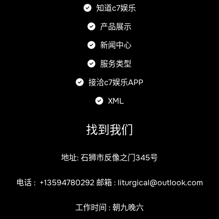
知道c7娱乐
产品展示
新闻中心
服务类型
接洽c7娱乐APP
XML
找到我们
地址: 石狮市反像之门345号
电话 :
+13594780292
邮箱 :
liturgical@outlook.com
工作时间 : 朝九晚六