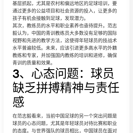
基层抓起，尤其是农村和偏远地区的足球培训，要
通过更多的公益项目和社会资源的投入，让更多的
孩子有机会接触到足球，发现潜力。
其次，教练员的水平和职业素养也亟待提升。范志
毅认为，中国的青训教练员大多数没有足够的国际
视野和先进的教学方法，这使得年轻球员的技战术
水平普遍较低。未来，应该引进更多高水平的外籍
教练和专家，并加强国内教练的培训和进修，确保
青训的质量和效果。
3、心态问题：球员
缺乏拼搏精神与责任
感
在范志毅看来，当前中国足球的另一个突出问题是
球员的心态问题，尤其是年轻球员对待比赛和职业
的态度。与世界强队的球员相比，中国球员在面对