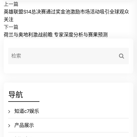
上一篇
英雄联盟S14总决赛通过奖金池激励市场活动吸引全球观众
关注
下一篇
荷兰与奥地利激战前瞻 专家深度分析与赛果预测
导航
知道c7娱乐
产品展示