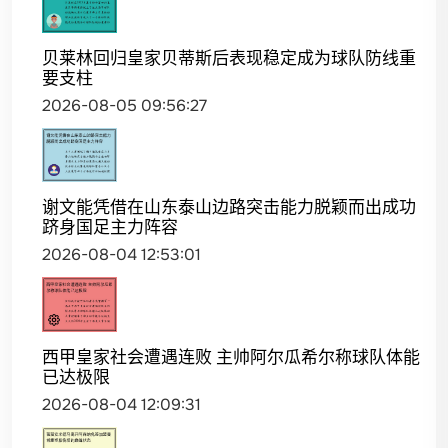
贝莱林回归皇家贝蒂斯后表现稳定成为球队防线重
要支柱
2026-08-05 09:56:27
谢文能凭借在山东泰山边路突击能力脱颖而出成功
跻身国足主力阵容
2026-08-04 12:53:01
西甲皇家社会遭遇连败 主帅阿尔瓜希尔称球队体能
已达极限
2026-08-04 12:09:31