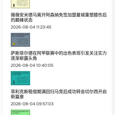
薇薇安米德马离开阿森纳免签加盟曼城重塑膝伤后
的巅峰状态
2026-08-04 11:23:45
萨斯菲尔德在阿甲联赛中的出色表现引发关注实力
逐渐崭露头角
2026-08-04 10:40:05
菲利克斯租借期满回归马竞后成功转会切尔西开启
新篇章
2026-08-04 09:57:03