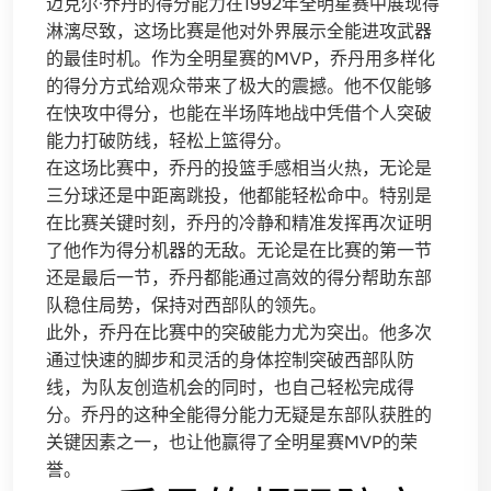
迈克尔·乔丹的得分能力在1992年全明星赛中展现得
淋漓尽致，这场比赛是他对外界展示全能进攻武器
的最佳时机。作为全明星赛的MVP，乔丹用多样化
的得分方式给观众带来了极大的震撼。他不仅能够
在快攻中得分，也能在半场阵地战中凭借个人突破
能力打破防线，轻松上篮得分。
在这场比赛中，乔丹的投篮手感相当火热，无论是
三分球还是中距离跳投，他都能轻松命中。特别是
在比赛关键时刻，乔丹的冷静和精准发挥再次证明
了他作为得分机器的无敌。无论是在比赛的第一节
还是最后一节，乔丹都能通过高效的得分帮助东部
队稳住局势，保持对西部队的领先。
此外，乔丹在比赛中的突破能力尤为突出。他多次
通过快速的脚步和灵活的身体控制突破西部队防
线，为队友创造机会的同时，也自己轻松完成得
分。乔丹的这种全能得分能力无疑是东部队获胜的
关键因素之一，也让他赢得了全明星赛MVP的荣
誉。