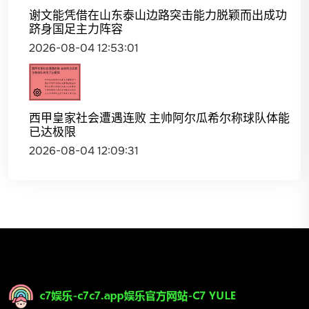
谢文能凭借在山东泰山边路突击能力脱颖而出成功
跻身国足主力阵容
2026-08-04 12:53:01
西甲皇家社会遭遇连败 主帅阿尔瓜希尔称球队体能
已达极限
2026-08-04 12:09:31