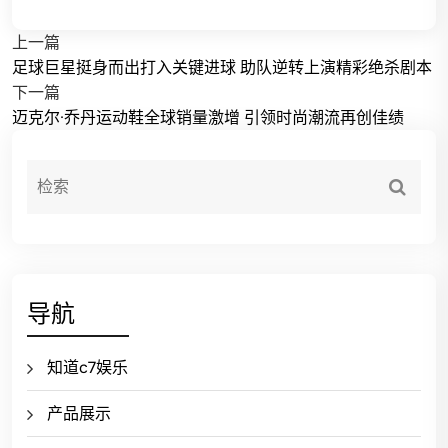
上一篇
足球巨星挺身而出打入关键进球 助队逆转上演精彩绝杀剧本
下一篇
迈克尔·乔丹运动鞋全球销量激增 引领时尚潮流再创佳绩
导航
知道c7娱乐
产品展示