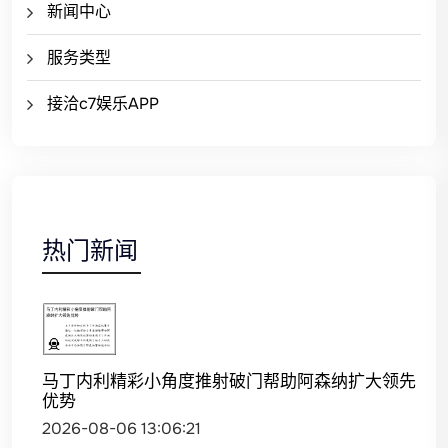
新闻中心
服务类型
接洽c7娱乐APP
热门新闻
马丁内利精彩小角度推射破门帮助阿森纳扩大领先
优势
2026-08-06 13:06:21