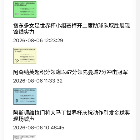
雷东多女足世界杯小组赛梅开二度助球队取胜展现
锋线实力
2026-08-06 12:23:29
阿森纳英超积分领跑以67分领先曼城7分冲击冠军
2026-08-06 11:33:32
阿斯顿维拉门将大马丁世界杯庆祝动作引发金球奖
现场嘘声
2026-08-06 10:48:45