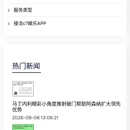
服务类型
接洽c7娱乐APP
热门新闻
马丁内利精彩小角度推射破门帮助阿森纳扩大领先
优势
2026-08-06 13:06:21