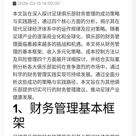
2026-03-15 14:00:00
本文旨在深入探讨足球俱乐部财务管理的成功策略
与实践路径，通过四个核心方面的分析，揭示其在
现代足球经济体系中的运作规律及应对策略。随着
足球产业的逐渐商业化和全球化，俱乐部的财务管
理面临着越来越多的挑战和机遇。本文将从财务管
理的基本框架、收入多元化策略、成本控制方法以
及风险管理四个方面展开详细探讨，并结合实际案
例分析各大俱乐部如何在竞争激烈的市场中，通过
科学的财务管理实践实现可持续发展。通过全面分
析这些成功的策略与实践路径，本文旨在为其他俱
乐部提供切实可行的财务管理建议，推动足球产业
健康发展。
1、财务管理基本框
架