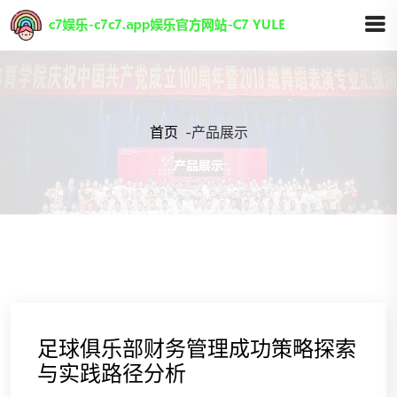
首页
-
产品展示
足球俱乐部财务管理成功策略探索
与实践路径分析