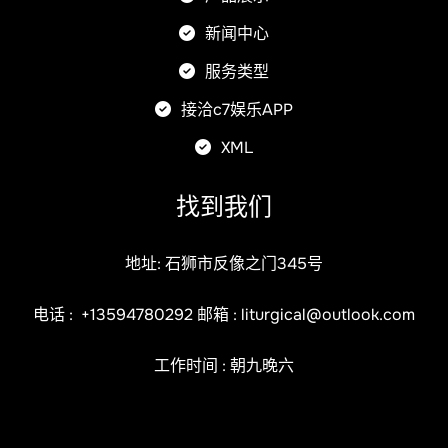
新闻中心
服务类型
接洽c7娱乐APP
XML
找到我们
地址: 石狮市反像之门345号
电话 :
+13594780292
邮箱 :
liturgical@outlook.com
工作时间 : 朝九晚六