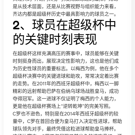
是从技术层面，还是从比赛视野与组织能力来看，
齐达内都是超级杯历史中最具影响力的球员之一。
2、球员在超级杯中
的关键时刻表现
在超级杯这样充满高压的赛事中，球员能够在关键
时刻挺身而出，展现决定性影响力，这也是他们成
为历史性球员的重要标志。以梅西为例，他在多个
超级杯决赛中的关键进球和助攻，常常决定着比赛
的走势。在2011年的西班牙超级杯中，梅西以一脚
精彩的远射帮助巴萨在伯纳乌球场战胜皇马，成功
夺得冠军。这一进球不仅证明了梅西的个人能力，
更是他在超级杯赛场上“逆转乾坤”的完美写照。
C罗也不逊色，特别是在2014年西班牙超级杯的较
量中，C罗在首回合便为皇马打入决定性进球，帮助
球队领先对手，最终凭借这粒进球帮助皇马捧杯。