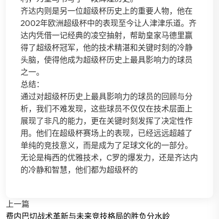
齐达内则是另一位超级杯历史上的重要人物，他在
2002年欧洲超级杯中的表现至今让人津津乐道。齐
达内凭借一记经典的凌空抽射，帮助皇家马德里赢
得了超级杯冠军，他的技术精湛和关键时刻的冷静
头脑，使得他成为超级杯历史上最具影响力的球员
之一。
总结：
通过对超级杯历史上最具影响力的球员的回顾与分
析，我们不难发现，这些球员不仅仅在技术层面上
展现了非凡的能力，更在关键时刻发挥了决定性作
用。他们在超级杯赛场上的表现，已经远远超越了
单纯的竞技意义，而是成为了足球文化的一部分。
无论是梅西的优雅技术，C罗的爆发力，还是齐达内
的冷静和智慧，他们都为超级杯的
上一篇
费内巴切战术革新与未来竞技格局的胜负分水岭