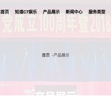
站首页
知道c7娱乐
产品展示
新闻中心
服务类型
首页
-
产品展示