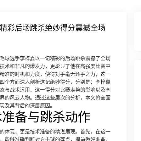
精彩后场跳杀绝妙得分震撼全场
毛球选手李梓嘉以一记精彩的后场跳杀震撼了全场
技术和非凡的爆发力，更彰显了他在高强度比赛中
精准的时机和力度，使得对手毫无还手之力，这一
四个方面深入剖析这记绝妙得分，分别是：李梓嘉
态与战术运用、这一得分对比赛走势的影响以及李
界的风云人物。通过这些层次的分析，本文将全面
现及其背后的深层原因。
术准备与跳杀动作
的体现，更是技术准备的精湛展现。首先，在这一
，能够准确判断对方击球的落点，提前做好准备。