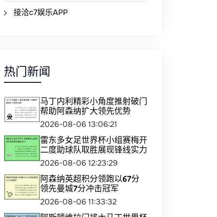
接洽c7娱乐APP
热门新闻
马丁内利精彩小角度推射破门
帮助阿森纳扩大领先优势
2026-08-06 13:06:21
雷东多女足世界杯小组赛梅开
二度助球队取胜展现锋线实力
2026-08-06 12:23:29
阿森纳英超积分领跑以67分
领先曼城7分冲击冠军
2026-08-06 11:33:32