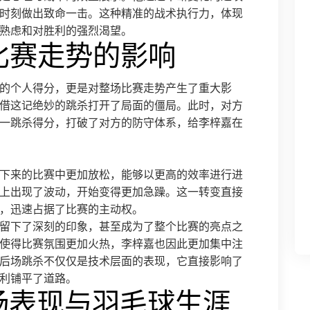
时刻做出致命一击。这种精准的战术执行力，体现
熟虑和对胜利的强烈渴望。
比赛走势的影响
的个人得分，更是对整场比赛走势产生了重大影
借这记绝妙的跳杀打开了局面的僵局。此时，对方
一跳杀得分，打破了对方的防守体系，给李梓嘉在
下来的比赛中更加放松，能够以更高的效率进行进
上出现了波动，开始变得更加急躁。这一转变直接
，迅速占据了比赛的主动权。
留下了深刻的印象，甚至成为了整个比赛的亮点之
使得比赛氛围更加火热，李梓嘉也因此更加集中注
后场跳杀不仅仅是技术层面的表现，它直接影响了
利铺平了道路。
场表现与羽毛球生涯