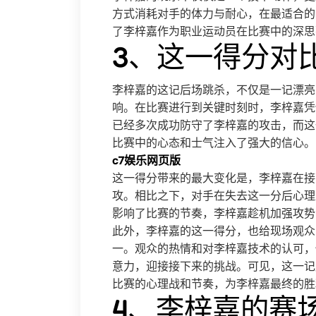
方式消耗对手的体力与耐心，在最适合的
了李梓嘉作为职业运动员在比赛中的深思
3、这一得分对
李梓嘉的这记后场跳杀，不仅是一记漂亮
响。在比赛进行到关键时刻时，李梓嘉凭
已经多次成功防守了李梓嘉的攻击，而这
比赛中的心态和士气注入了强大的信心。
c7娱乐网页版
这一得分带来的最大变化是，李梓嘉在接
攻。相比之下，对手在失去这一分后心理
影响了比赛的节奏，李梓嘉趁机加强攻势
此外，李梓嘉的这一得分，也给现场观众
一。观众的热情和对李梓嘉技术的认可，
意力，迎接接下来的挑战。可见，这一记
比赛的心理战和节奏，为李梓嘉最终的胜
4、李梓嘉的赛