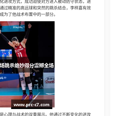
化进攻方式，成功迫使对方进入被动防守状态，进
通过精准的高远球和突然的跳杀结合，李梓嘉有效
成为了他战术布置中的一部分。
是心理与战术的双重展示。他通过不断变化的进攻