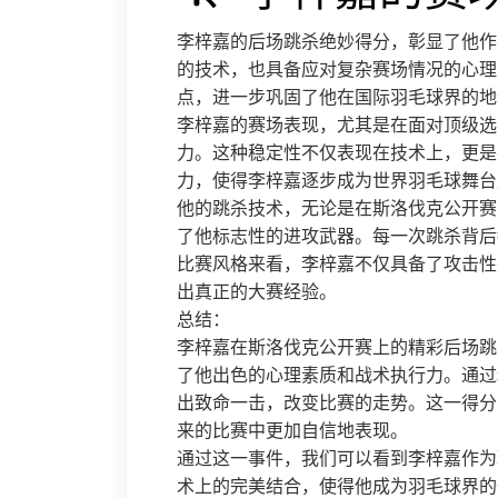
李梓嘉的后场跳杀绝妙得分，彰显了他作
的技术，也具备应对复杂赛场情况的心理
点，进一步巩固了他在国际羽毛球界的地
李梓嘉的赛场表现，尤其是在面对顶级选
力。这种稳定性不仅表现在技术上，更是
力，使得李梓嘉逐步成为世界羽毛球舞台
他的跳杀技术，无论是在斯洛伐克公开赛
了他标志性的进攻武器。每一次跳杀背后
比赛风格来看，李梓嘉不仅具备了攻击性
出真正的大赛经验。
总结：
李梓嘉在斯洛伐克公开赛上的精彩后场跳
了他出色的心理素质和战术执行力。通过
出致命一击，改变比赛的走势。这一得分
来的比赛中更加自信地表现。
通过这一事件，我们可以看到李梓嘉作为
术上的完美结合，使得他成为羽毛球界的