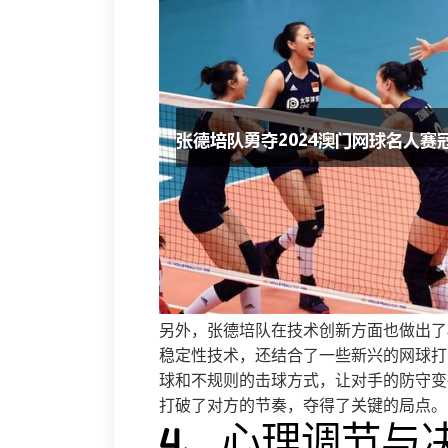
另外，张德培队在技术创新方面也做出了
稳定性技术，还结合了一些新兴的网球打
球和不规则的击球方式，让对手的防守变
打破了对方的节奏，夺得了关键的局点。
4、心理调节与