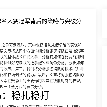
网球名人赛冠军背后的策略与突破分
冠军之争可谓激烈，其中张德培队凭借卓越的表现和
篇文章将从四个方面详细分析张德培队在这场赛事
队的整体战术布局入手，分析其如何在比赛前期制
将探讨张德培队的选手配置与角色分配，分析如何
同效应。第三，我们将分析张德培队的技术提升与
化和临场调整的能力。最后，文章将对张德培队的
因素在赛场上的重要作用及其在决胜时刻的表现。
现一个全方位的赛事分析。
局：稳扎稳打
整体战术布局可以说是其夺冠的关键之一。从比赛初