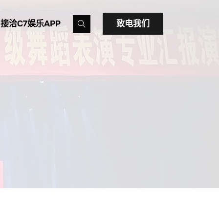
接洽c7娱乐APP
致电我们