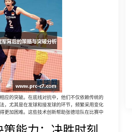
相应的突破。在底线对抗中，他们不仅依赖传统的
法，尤其是在发球和接发球的环节，频繁采用变化
得更加困难。这些技术创新帮助张德培队在比赛中
决策能力：决胜时刻