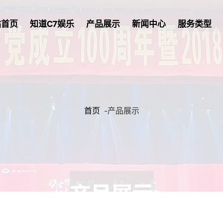
站首页
知道c7娱乐
产品展示
新闻中心
服务类型
首页
-
产品展示