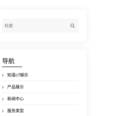
导航
知道c7娱乐
产品展示
新闻中心
服务类型