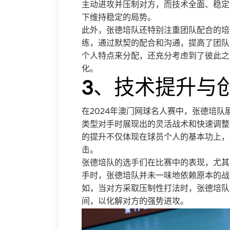
主动进攻并压制对方，而技术全面、稳定
下维持稳定的局势。
此外，张德培队还特别注重团队配合的培
练，通过默契的配合和沟通，提高了团队
个人特点来分配，还充分考虑到了彼此之
化。
3、技术提升与
在2024年澳门网球名人赛中，张德培
类型对手时展现出的灵活战术和快速调整
的提升不仅体现在球员个人的基本功上，
击。
张德培队的选手们在比赛中的表现，尤其
手时，张德培队并未一味地依赖原本的战
如，当对方采取压制性打法时，张德培队
间，以化解对方的强势进攻。