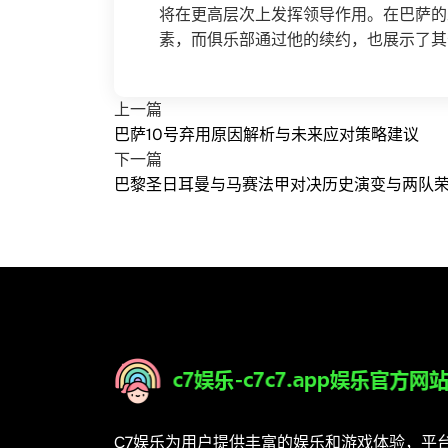
将在更高层次上发挥领导作用。在巴萨的
素，而俱乐部通过他的续约，也展示了其
上一篇
巴萨10号弃用原因解析与未来应对策略建议
下一篇
巴黎圣日耳曼与马赛法甲对决历史演变与两队
C7娱乐为用户提供丰富的娱乐和游戏体验，平