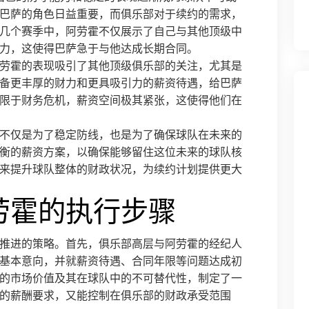
巴萨的角色日益重要，而俱乐部对于续约的需求，
几个赛季中，阿劳霍不仅展示了自己与其他顶级中
力，这使得巴萨急于与他达成长期合同。
劳霍的表现吸引了其他顶级俱乐部的关注，尤其是
备更丰厚的财力和更具吸引力的薪资待遇，给巴萨
限于财务危机，薪资空间极其紧张，这使得他们在
不仅是为了稳定防线，也是为了确保球队在未来的
衡的薪资方案，以确保能够留住这位未来的球队核
来提升球队整体的财政状况，为续约计划提供更大
劳霍的执行步骤
推进的策略。首先，俱乐部高层与阿劳霍的经纪人
基本意向，并就薪资待遇、合同年限等问题达成初
的市场价值及其在球队中的不可替代性，制定了一
的薪酬要求，又能控制在俱乐部的财政承受范围