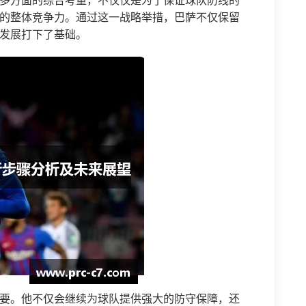
多方面的综合考量，不仅仅是为了保证球队防线的
的整体竞争力。通过这一战略举措，巴萨不仅保留
发展打下了基础。
要。他不仅会继续为球队提供强大的防守保障，还