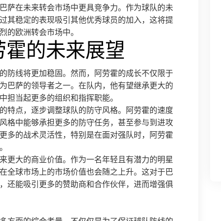
巴萨在未来转会市场中更具竞争力。作为球队的未
过其稳定的表现吸引其他优秀球员的加入，这将提
烈的欧洲转会市场中。
劳霍的未来展望
的防线将更加稳固。然而，阿劳霍的成长不仅限于
为巴萨的领导者之一。在队内，他有望继承更大的
中担当起更多的组织和指挥职能。
的特点，逐步调整球队的防守风格。阿劳霍的速度
风格中能够承担更多的防守任务，甚至参与到进攻
更多的战术灵活性，特别是在面对强队时，阿劳霍
。
来更大的商业价值。作为一名年轻且有潜力的明星
在全球市场上的市场价值也会随之上升。这对于巴
，还能吸引更多的赞助商和合作伙伴，进而增强俱