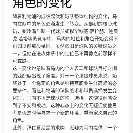
角色的变化
随着利物浦的成绩起伏和球队整体结构的变化，马
内在队中的角色逐渐发生了转变。从最初的核心球
员，到逐渐与新一代球员如穆罕穆德·萨拉赫、迪奥
戈·若塔等的竞争中，马内的地位和角色开始变得不
再如以前那般稳固。虽然依旧是球队的关键球员之
一，但他在进攻体系中的定位已不再像之前那样不
可或缺。
这一变化也意味着马内的个人表现和球队目标之间
的匹配度出现了偏差。对于一个顶级球员来说，始
终处于一个稳定的角色是维持其职业生涯高峰的必
要条件。而在利物浦的球队战术和球员选择发生变
化时，马内不再是球队的唯一选择，这使得他感受
到了不安和被动。这种心态上的变化无疑促使他思
考是否是时候寻求一个新的环境，重新定义自己的
角色。
此外，拜仁慕尼黑的求购，无疑为马内提供了一个