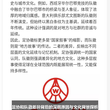
史与城市文化。例如，西班牙毕尔巴鄂竞技的队徽
中融合了毕尔巴鄂市的桥梁与圣人象征，体现了浓
厚的地域归属感。意大利俱乐部尤文图斯的队徽则
不断演变，但始终以黑白条纹为主基调，延续着百
年传统。这种设计强调的是对地方与社群的忠诚与
延续。
因此，足协徽标更多是“国家叙事”的缩影，而队徽
则是“地方故事”的传达。二者的差异，反映出不同
层面的文化延续与记忆机制。足协强调统一的国家
认同，队徽则强调差异化的地方文化，这种多层叙
事使得足球在全球范围内既能展现统一性，又能保
持多样性。