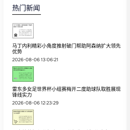
热门新闻
马丁内利精彩小角度推射破门帮助阿森纳扩大领先
优势
2026-08-06 13:06:21
雷东多女足世界杯小组赛梅开二度助球队取胜展现
锋线实力
2026-08-06 12:23:29