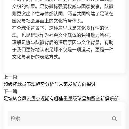
交织的结果。足协徽标强调权威与国家叙事，队徽
则更突出个性与情感认同，两者共同构建了足球在
国家与社会层面上的文化符号体系。
在全球化背景下，这种差异既是文化多样性的体
现，也是足球作为社会文化载体的独特魅力所在。
理解足协与队徽背后的深层原因与文化背景，有助
于我们更好地认识足球不仅是一项运动，更是一种
文化与身份的表达方式。
上一篇
超级杯球员表现趋势分析与未来发展方向探讨
下一篇
足坛转会风云盘点近期有哪些重量级球星加盟全新俱乐部