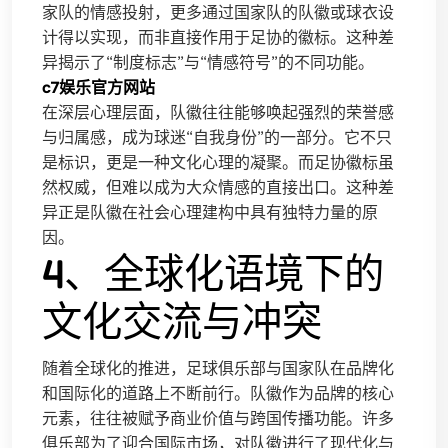
家队的情感投射，更多通过国家队的队徽或球衣设
计得以实现，而非直接作用于足协的徽标。这种差
异揭示了“制度标志”与“情感符号”的不同功能。
c7娱乐官方网站
在深层心理层面，队徽往往能够唤起强烈的荣誉感
与归属感，成为球迷“自我身份”的一部分。它不只
是标识，更是一种文化心理的凝聚。而足协徽标虽
然权威，但难以成为大众情感的直接出口。这种差
异正是队徽在社会心理建构中具有独特力量的原
因。
4、全球化语境下的
文化交流与冲突
随着全球化的推进，足球俱乐部与国家队在品牌化
和国际化的道路上不断前行。队徽作为品牌的核心
元素，往往被赋予商业价值与跨国传播功能。许多
俱乐部为了迎合国际市场，对队徽进行了现代化与