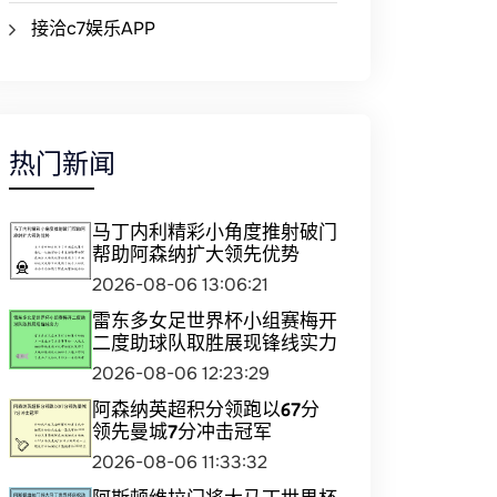
接洽c7娱乐APP
热门新闻
马丁内利精彩小角度推射破门
帮助阿森纳扩大领先优势
2026-08-06 13:06:21
雷东多女足世界杯小组赛梅开
二度助球队取胜展现锋线实力
2026-08-06 12:23:29
阿森纳英超积分领跑以67分
领先曼城7分冲击冠军
2026-08-06 11:33:32