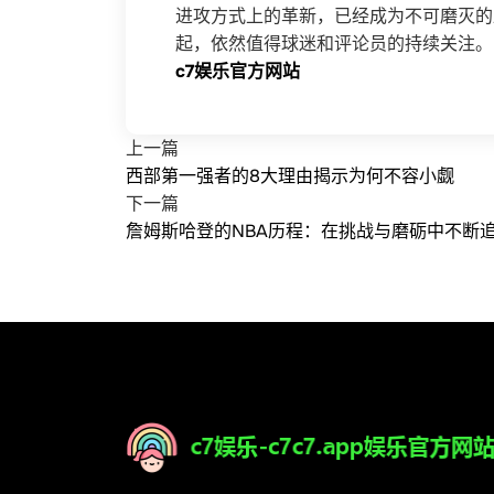
进攻方式上的革新，已经成为不可磨灭的
起，依然值得球迷和评论员的持续关注。
c7娱乐官方网站
上一篇
西部第一强者的8大理由揭示为何不容小觑
下一篇
詹姆斯哈登的NBA历程：在挑战与磨砺中不断