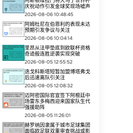
阿斯顿维拉门将大马丁世界杯
庆祝动作引发金球奖现场嘘声
2026-08-06 10:48:45
阿姆杜尼在伯恩利的表现未达
预期引发争议与关注
2026-08-06 10:04:14
里昂从法甲垫底到欧联杯资格
奇迹般连胜逆袭实现突破
2026-08-05 12:55:52
迭戈科斯塔短暂加盟博塔弗戈
后迅速离队引关注
2026-08-05 12:08:32
迈阿密国际官宣签下阿根廷中
场雷东多梅西迎来国家队生代
强援助阵
2026-08-05 11:26:01
赫罗纳因隶属于城市足球集团
面临欧足联双重审查挑战或影