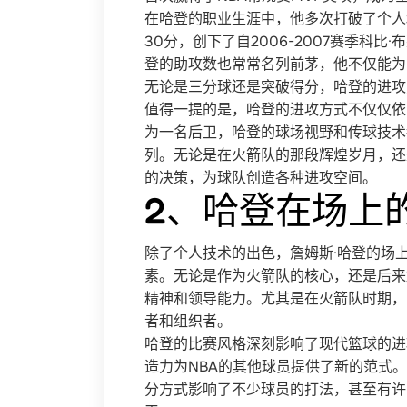
在哈登的职业生涯中，他多次打破了个人
30分，创下了自2006-2007赛季科
登的助攻数也常常名列前茅，他不仅能为
无论是三分球还是突破得分，哈登的进攻
值得一提的是，哈登的进攻方式不仅仅依
为一名后卫，哈登的球场视野和传球技术
列。无论是在火箭队的那段辉煌岁月，还
的决策，为球队创造各种进攻空间。
2、哈登在场上
除了个人技术的出色，詹姆斯·哈登的场
素。无论是作为火箭队的核心，还是后来
精神和领导能力。尤其是在火箭队时期，
者和组织者。
哈登的比赛风格深刻影响了现代篮球的进
造力为NBA的其他球员提供了新的范式
分方式影响了不少球员的打法，甚至有许