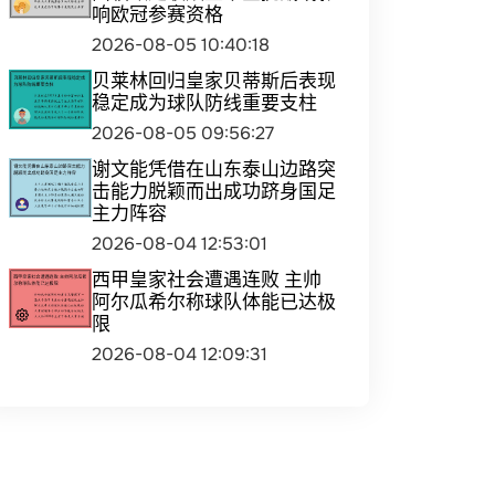
响欧冠参赛资格
2026-08-05 10:40:18
贝莱林回归皇家贝蒂斯后表现
稳定成为球队防线重要支柱
2026-08-05 09:56:27
谢文能凭借在山东泰山边路突
击能力脱颖而出成功跻身国足
主力阵容
2026-08-04 12:53:01
西甲皇家社会遭遇连败 主帅
阿尔瓜希尔称球队体能已达极
限
2026-08-04 12:09:31