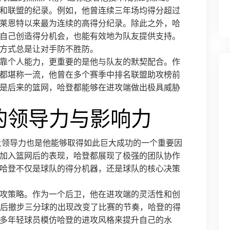
和联盟的纪录。例如，他曾连续三年场均得分超过
比·布莱恩特以来最为连续的高得分纪录。除此之外，哈
自己创造得分机会，也能有效地为队友提供支持。
方式总是让对手防不胜防。
靠个人能力，更重要的是他与队友的默契配合。作
都堪称一流，他曾在多个赛季中排名联盟助攻榜前
是后来的篮网，哈登都能够在进攻端做出极具威胁
的领导力与影响力
上领导力也是他能够取得如此巨大成功的一个重要因
加入篮网后的表现，哈登都展现了极强的团队协作
哈登不仅是球队的得分机器，还是球队的核心决策
攻策略。作为一个后卫，他在进攻端的灵活性和创
。后撤步三分球的出现改变了比赛的节奏，哈登的得
多年轻球员模仿哈登的进攻风格来提升自己的水