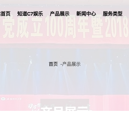
站首页
知道c7娱乐
产品展示
新闻中心
服务类型
首页
-
产品展示