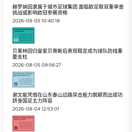
赫罗纳因隶属于城市足球集团 面临欧足联双重审查
挑战或影响欧冠参赛资格
2026-08-05 10:40:18
贝莱林回归皇家贝蒂斯后表现稳定成为球队防线重
要支柱
2026-08-05 09:56:27
谢文能凭借在山东泰山边路突击能力脱颖而出成功
跻身国足主力阵容
2026-08-04 12:53:01