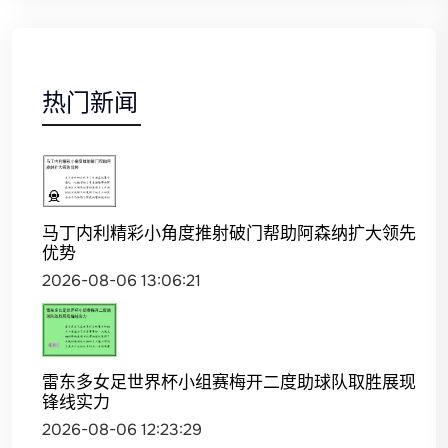
热门新闻
马丁内利精彩小角度推射破门帮助阿森纳扩大领先
优势
2026-08-06 13:06:21
雷东多女足世界杯小组赛梅开二度助球队取胜展现
锋线实力
2026-08-06 12:23:29