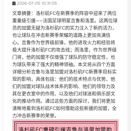
2026-07-05 10:31:05
文章摘要：洛杉矶FC在新赛季的阵容中迎来了两位
重量级引援——法国足球明星吉鲁和洛里。这两位球
员的加盟无疑为洛杉矶FC的实力注入了新的活力，
也让球队在冲击新赛季荣耀的道路上更加充满信
心。吉鲁作为世界级前锋，他的进攻火力和经验将
极大提升洛杉矶FC的攻击线；而洛里，作为世界级
门将，他的加盟不仅增强了球队的防守稳定性，也
为球队带来了强大的精神领袖。本文将从四个方面
详细分析吉鲁与洛里加盟对洛杉矶FC新赛季目标实
现的影响，具体包括：他们的技术特点与优势、他
们的加盟对球队战术体系的影响、他们的领导力及
其在更衣室中的作用、以及他们对球迷和俱乐部文
化的推动作用。通过这些方面的探讨，我们将更加
清晰地看到洛杉矶FC如何借助这些新援的加盟，全
力冲击新赛季的荣誉。