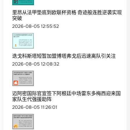
里昂从法甲垫底到欧联杯资格 奇迹般连胜逆袭实现
突破
2026-08-05 12:55:52
迭戈科斯塔短暂加盟博塔弗戈后迅速离队引关注
2026-08-05 12:08:32
迈阿密国际官宣签下阿根廷中场雷东多梅西迎来国
家队生代强援助阵
2026-08-05 11:26:01