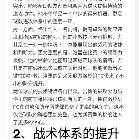
突出，能够帮助队友创造机会并为球队提供持续的
进攻动力。他不单单是一个单纯的得分机器，更是
球队进攻体系中的重要一环。
另一方面，洛里作为一名门将，拥有卓越的反应速
度和指挥防线的能力。他的扑救技术无可挑剔，尤
其是在一对一的情况下，总能展现出他超凡的敏捷
和判断力。更为重要的是，洛里在比赛中的领导力
极强，他的经验让他能够迅速稳定球队的情绪，尤
其是在防线出现失误或在关键时刻，他能够做出关
键性的扑救。洛里的到来无疑为洛杉矶FC带来了不
小的防守提升。
两位球员的技术特点各自出众，吉鲁的进攻火力与
洛里的防守稳固将形成强有力的互补，使得洛杉矶
FC在进攻和防守两端都具备了更高的竞争力。这不
仅使球队的阵容更加完整，也为新赛季的挑战注入
了更多的信心。
2、战术体系的提升