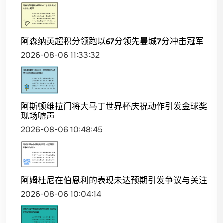
阿森纳英超积分领跑以67分领先曼城7分冲击冠军
2026-08-06 11:33:32
阿斯顿维拉门将大马丁世界杯庆祝动作引发金球奖
现场嘘声
2026-08-06 10:48:45
阿姆杜尼在伯恩利的表现未达预期引发争议与关注
2026-08-06 10:04:14