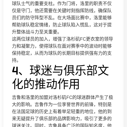
球队士气的重要支柱。作为门将，洛里的职责不仅
仅是守门，他还需要在关键时刻指挥防线，确保队
员们的防守阵型不乱。在大场面比赛中，洛里能够
帮助球队稳定情绪，防止球队陷入慌乱，这对于提
升整体战斗力至关重要。
这两位球员的加入，增强了洛杉矶FC更衣室的领导
力和凝聚力，使得球队在面对赛季中的波动时能够
保持稳定，从而为球队的长期目标提供强有力的支
持。
4、球迷与俱乐部文
化的推动作用
吉鲁和洛里的加盟对洛杉矶FC的球迷群体产生了极
大的影响。吉鲁作为一位享誉世界的前锋，特别是
在法国足球的历史上有着举足轻重的地位，他的到
来无疑提升了俱乐部的品牌影响力，吸引了更多的
球迷关注。同时，吉鲁具备广泛的国际知名度，他