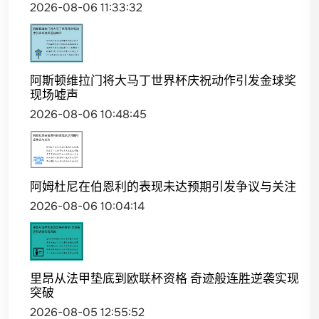
2026-08-06 11:33:32
阿斯顿维拉门将大马丁世界杯庆祝动作引发金球奖
现场嘘声
2026-08-06 10:48:45
阿姆杜尼在伯恩利的表现未达预期引发争议与关注
2026-08-06 10:04:14
里昂从法甲垫底到欧联杯资格 奇迹般连胜逆袭实现
突破
2026-08-05 12:55:52