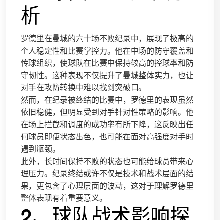
析
罗德里在曼城的六十场不败纪录中，展现了极高的
个人稳定性和比赛掌控力。他在中场的防守覆盖和
传球组织，使球队在比赛中保持较高的控球率和防
守韧性。这种表现不仅提升了曼城整体实力，也让
对手在攻防转换中难以找到突破口。
然而，在纪录被终结的比赛中，罗德里的表现虽然
依旧稳健，但明显受到对手针对性策略的影响。他
在场上拦截和调度的成功率有所下降，这反映出任
何球员即便状态出色，也可能在面对高强度对手时
遇到瓶颈。
此外，长时间保持不败的状态也可能给球员带来心
理压力。纪录终结或许不仅是技术和战术层面的结
果，更包含了心理层面的波动，这对于理解罗德里
整体表现有着重要意义。
2、球队战术影响探