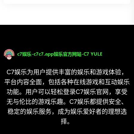
C7娱乐为用户提供丰富的娱乐和游戏体验，
平台内容全面，包括各种在线游戏和互动娱乐
功能。用户可以轻松登录C7娱乐官网，享受
无与伦比的游戏乐趣。C7娱乐都提供安全、
稳定的娱乐服务，成为娱乐爱好者的理想选
择。