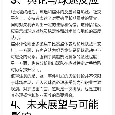
纪录被终结后，球迷和媒体的反应异常热烈。社交
平台上，支持者表达了对罗德里长期贡献的赞赏，
同时对失利表现出一定的遗憾和惋惜。这种情绪反
应显示出球迷对球员稳定性和战术核心地位的高度
认可。
媒体评论则更多聚焦于比赛整体表现和球队战术安
排。一方面，有声音认为纪录终结是足球运动中不
可避免的现象，强调了英超赛场竞争的激烈程度；
另一方面，也有分析指出球队在应对特定对手策略
时仍有提升空间。
值得注意的是，这一事件引发的舆论讨论并不仅限
于球场表现，还涉及球员心理承受能力和职业生涯
规划。对罗德里而言，这既是一次挑战，也是证明
其心理韧性和职业素养的重要机会。
4、未来展望与可能