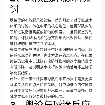
讨
罗德里的不败纪录被终结，首先引发了对曼城战术
体系的讨论。他在中场的核心地位，使得球队的防
守和进攻衔接高度依赖他的调度。一旦其状态受到
影响，球队整体战术的稳定性也会出现波动，这在
被打破的比赛中得到了体现。
曼城主教练瓜迪奥拉对于中场组织的高度依赖，既
是球队成功的关键，也成为潜在的风险点。在纪录
终结的比赛中，球队在攻防转换时的速度和精准度
有所下降，这说明战术执行的微小偏差可能直接影
响比赛结果。
此外，这一事件还提示球队在未来比赛中需要更多
战术灵活性和球员轮换策略。对中场核心的过度依
赖可能导致疲劳积累和战术单一，而适当调整可以
减少类似不败纪录被打破的风险。
3、舆论与球迷反应