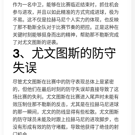
作为一名中卫，能够在比赛临近结束时，抓住机会
参与进攻，并且以如此精准的方式完成进球，极为
不易。这不仅是拉赫马尼个人实力的体现，也反映
了那不勒斯全队对于比赛节奏的把控。正是这种在
关键时刻能够挺身而出的精神，帮助那不勒斯完成
了对尤文图斯的逆袭。
3、尤文图斯的防守
失误
尽管尤文图斯在比赛中的防守表现总体上是紧密
的，但他们在最后时刻的防守失误却直接导致了这
场比赛的失利。尤文图斯在比赛进入尾声时未能有
效压制住那不勒斯的反击，尤其是在拉赫马尼进球
的那一瞬间，尤文的防线显得有些松散。尤文图斯
的防守球员未能及时跟上拉赫马尼的进攻脚步，也
没有形成有效的防守堵截，导致他获得了绝佳的射
门机会。