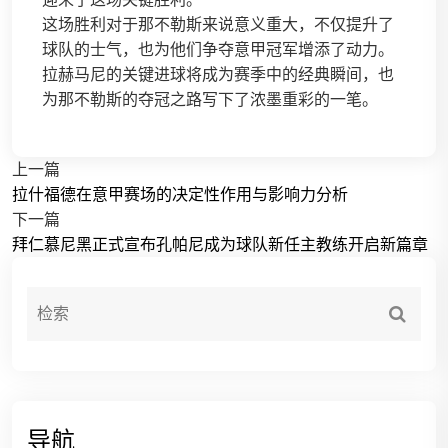
这场胜利对于那不勒斯来说意义重大，不仅提升了
球队的士气，也为他们争夺意甲冠军增添了动力。
拉赫马尼的关键进球将成为赛季中的经典瞬间，也
为那不勒斯的夺冠之路写下了浓墨重彩的一笔。
上一篇
拉什福德在意甲赛场的决定性作用与影响力分析
下一篇
拜仁慕尼黑正式宣布孔帕尼成为球队新任主教练开启新篇章
导航