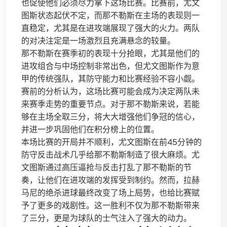
也促使他们必须尽力拿下这场比赛。比赛前，尤文
图斯状态起伏不定，而那不勒斯在主场的表现则一
直稳定，尤其是在进攻端展现了强大的火力。两队
的对决注定是一场激烈且充满悬念的较量。
那不勒斯在赛季初的表现十分抢眼，尤其是他们的
进攻组合与中场控制非常出色，但尤文图斯作为意
甲的传统强队，其防守能力和比赛经验不容小觑。
赛前的分析认为，这场比赛可能会成为决定两队未
来赛季走势的重要节点。对于那不勒斯来说，若能
够在主场全取三分，将大大增强他们争冠的信心，
并进一步巩固他们在积分榜上的位置。
本场比赛的开局并不顺利，尤文图斯在前45分钟的
防守反击战术几乎给那不勒斯制造了很大麻烦。尤
文图斯通过高压逼抢与反击打乱了那不勒斯的节
奏，让他们在进攻端的发挥受到制约。然而，拉赫
马尼的绝杀进球最终改变了场上局势，也给比赛赋
予了更多的戏剧性。这一胜利不仅为那不勒斯带来
了三分，更是为球队的士气注入了强大的动力。