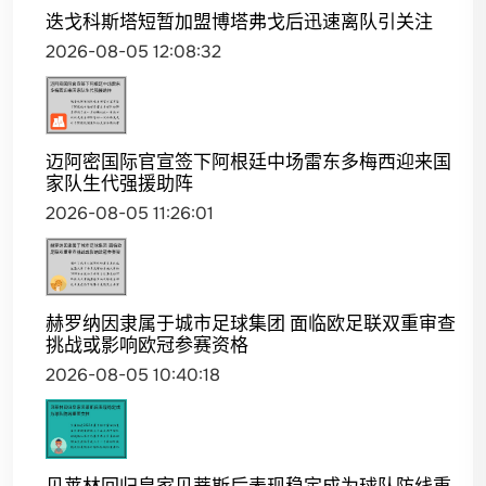
迭戈科斯塔短暂加盟博塔弗戈后迅速离队引关注
2026-08-05 12:08:32
迈阿密国际官宣签下阿根廷中场雷东多梅西迎来国
家队生代强援助阵
2026-08-05 11:26:01
赫罗纳因隶属于城市足球集团 面临欧足联双重审查
挑战或影响欧冠参赛资格
2026-08-05 10:40:18
贝莱林回归皇家贝蒂斯后表现稳定成为球队防线重