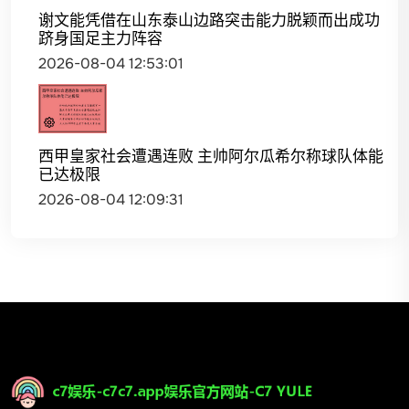
谢文能凭借在山东泰山边路突击能力脱颖而出成功
跻身国足主力阵容
2026-08-04 12:53:01
西甲皇家社会遭遇连败 主帅阿尔瓜希尔称球队体能
已达极限
2026-08-04 12:09:31