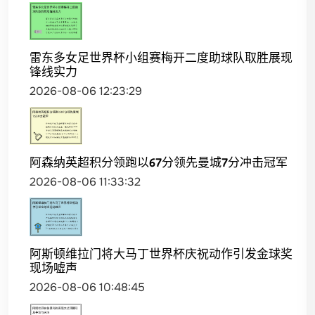
雷东多女足世界杯小组赛梅开二度助球队取胜展现
锋线实力
2026-08-06 12:23:29
阿森纳英超积分领跑以67分领先曼城7分冲击冠军
2026-08-06 11:33:32
阿斯顿维拉门将大马丁世界杯庆祝动作引发金球奖
现场嘘声
2026-08-06 10:48:45