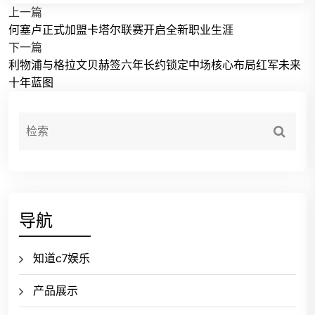
上一篇
何塞卢正式加盟卡塔尔联赛开启全新职业生涯
下一篇
利物浦与格拉文贝赫签六年长约锁定中场核心布局红军未来
十年蓝图
导航
知道c7娱乐
产品展示