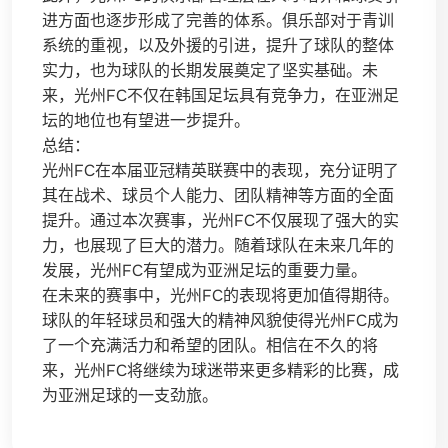
进方面也逐步形成了完善的体系。俱乐部对于青训
系统的重视，以及外援的引进，提升了球队的整体
实力，也为球队的长期发展奠定了坚实基础。未
来，光州FC不仅在韩国足坛具有竞争力，在亚洲足
坛的地位也有望进一步提升。
总结：
光州FC在本届亚冠精英联赛中的表现，充分证明了
其在战术、球员个人能力、团队精神等方面的全面
提升。通过本次赛事，光州FC不仅展现了强大的实
力，也展现了巨大的潜力。随着球队在未来几年的
发展，光州FC有望成为亚洲足坛的重要力量。
在未来的赛事中，光州FC的表现将更加值得期待。
球队的年轻球员和强大的精神风貌使得光州FC成为
了一个充满活力和希望的团队。相信在不久的将
来，光州FC将继续为球迷带来更多精彩的比赛，成
为亚洲足球的一支劲旅。