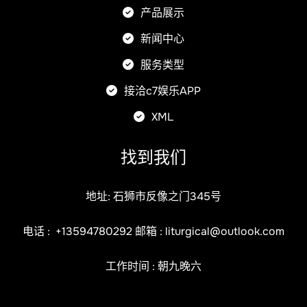
产品展示
新闻中心
服务类型
接洽c7娱乐APP
XML
找到我们
地址: 石狮市反像之门345号
电话 :
+13594780292
邮箱 :
liturgical@outlook.com
工作时间 : 朝九晚六