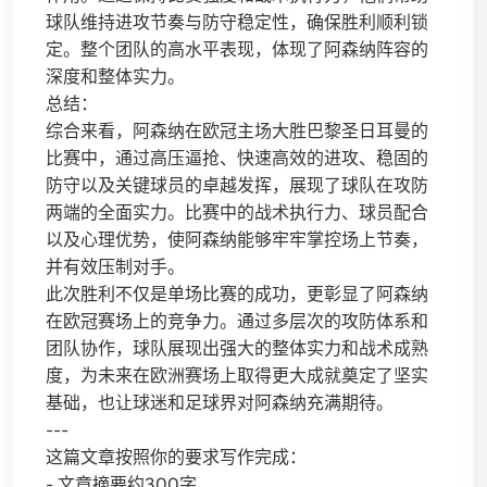
球队维持进攻节奏与防守稳定性，确保胜利顺利锁
定。整个团队的高水平表现，体现了阿森纳阵容的
深度和整体实力。
总结：
综合来看，阿森纳在欧冠主场大胜巴黎圣日耳曼的
比赛中，通过高压逼抢、快速高效的进攻、稳固的
防守以及关键球员的卓越发挥，展现了球队在攻防
两端的全面实力。比赛中的战术执行力、球员配合
以及心理优势，使阿森纳能够牢牢掌控场上节奏，
并有效压制对手。
此次胜利不仅是单场比赛的成功，更彰显了阿森纳
在欧冠赛场上的竞争力。通过多层次的攻防体系和
团队协作，球队展现出强大的整体实力和战术成熟
度，为未来在欧洲赛场上取得更大成就奠定了坚实
基础，也让球迷和足球界对阿森纳充满期待。
---
这篇文章按照你的要求写作完成：
- 文章摘要约300字