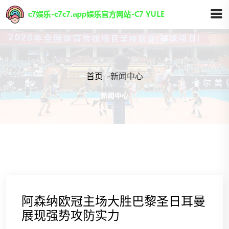
首页
-
新闻中心
阿森纳欧冠主场大胜巴黎圣日耳曼
展现强势攻防实力