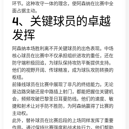
环节。这种攻守一体的理念，使阿森纳在比赛中全
面占据主动。
4、关键球员的卓越
发挥
阿森纳本场胜利离不开关键球员的出色表现。中场
核心球员在比赛中不仅承担组织进攻的重任，还在
防守端积极回追，为球队保持攻防平衡提供支持。
他们的视野开阔、传球精准，成为球队攻防转换的
枢纽。
前锋线球员在比赛中展现了非凡的终结能力。无论
是边路突破还是中路插上射门，都能把握住关键机
会，频频攻破巴黎圣日耳曼防线。他们的速度、敏
捷和射术让对手防不胜防，为阿森纳赢得了比赛的
主动权。
此外，替补球员在比赛后段的上场同样发挥了重要
作用。通过保持比赛强度和战术执行力，他们帮助