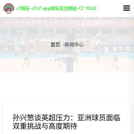
首页
-
新闻中心
孙兴慜谈英超压力：亚洲球员面临
双重挑战与高度期待