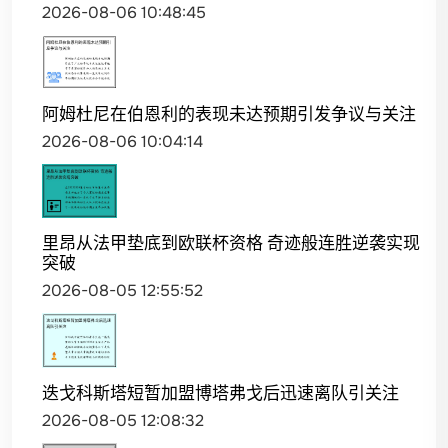
2026-08-06 10:48:45
阿姆杜尼在伯恩利的表现未达预期引发争议与关注
2026-08-06 10:04:14
里昂从法甲垫底到欧联杯资格 奇迹般连胜逆袭实现
突破
2026-08-05 12:55:52
迭戈科斯塔短暂加盟博塔弗戈后迅速离队引关注
2026-08-05 12:08:32