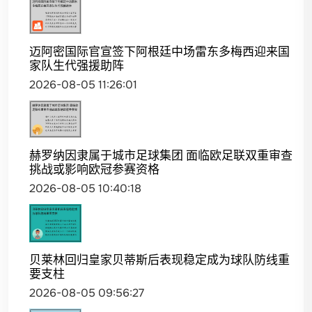
迈阿密国际官宣签下阿根廷中场雷东多梅西迎来国
家队生代强援助阵
2026-08-05 11:26:01
赫罗纳因隶属于城市足球集团 面临欧足联双重审查
挑战或影响欧冠参赛资格
2026-08-05 10:40:18
贝莱林回归皇家贝蒂斯后表现稳定成为球队防线重
要支柱
2026-08-05 09:56:27