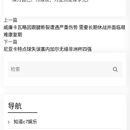
上一篇
威廉卡瓦略因跟腱断裂遭遇严重伤势 需要长期休战并面临艰
难康复期
下一篇
尼亚卡特点球失误塞内加尔无缘非洲杯四强
导航
知道c7娱乐