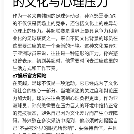
的文化与心理压力
作为一名来自韩国的足球运动员，孙兴慜需要面对
的不仅仅是赛场上的竞争，还包括文化上的差异与
心理上的压力。英超联赛是世界上最具竞争力和商
业化的足球联赛之一，来自不同文化背景的球员在
这里要适应的是一个全新的环境。这种文化差异对
于亚洲球员来说，往往是一种隐形的压力。孙兴慜
也曾表示，初到英超时，他需要时间去适应这里的
生活方式和工作节奏。
c7娱乐官方网站
在英超，足球不仅是一项运动，它已经成为了文化
和社会的核心一部分。当地球迷的关注度和舆论压
力加大时，球员往往会感到心理负担更重。作为亚
洲球员，孙兴慜需要在压力巨大的环境中维持正常
的竞技状态，避免自己因为文化差异而产生心理障
碍。孙兴慜在多次采访中提到，他必须时刻提醒自
己“不要被外界的眼光所影响”，要保持自信，并且