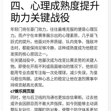
四、心理成熟度提升
助力关键战役
年轻门将在豪门效力，往往最难克服的便是心理压
力。而卢宁在本赛季展示出的心理素质，几乎是飞
跃式的提升。他面对外界质疑、队内竞争、强敌冲
击时，都能保持足够冷静，这种成熟度成为他稳定
发挥的核心原因之一。
在关键战役中，他屡次成为改变比赛走势的关键人
物。即使在开局不利或局面被动的情况下，他依旧
能用专业态度专注每一次处理球，减少失误，为皇
马稳住阵脚。这种心态上的稳定让他在激烈赛事中
持续贡献高光表现。
c7娱乐网页版
同时，他与后卫线的沟通也更加自信果断。过去他
或许会因顾忌而不敢大声指挥，如今则能够主动调
整队友站位、提醒盯防对象，使整个防守体系更加