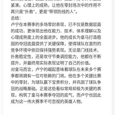
紧凑。心理上的成熟，让他在零封场次中的作用不
再只是“扑救”，更是“带领防线的人”。
总结：
卢宁在本赛季的多场零封表现，已不仅是数据层面
的成功，更体现出他在能力、技术、体系理解以及
心理成熟度上的全面进步。他的成长为皇马打造稳
固的夺冠底盘提供了关键保障，使得球队在激烈的
竞争环境中依旧保持强势表现。无论是门线技术、
扑救稳定性，还是攻守节奏调控能力，他都在不断
提升，并最终用实际表现证明了自己的价值。
对皇马而言，卢宁的崛起意味着球队在未来多个赛
季都将拥有一位可依赖的门将。他在多个关键比赛
中的零封，为球队赢下宝贵积分，并巩固了球队争
冠的战略基础。正是这些看似常规却极为关键的表
现，构筑了皇马本赛季夺冠的底气，而卢宁也因此
成为这一伟大赛季不可忽视的英雄人物。