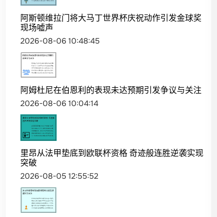
阿斯顿维拉门将大马丁世界杯庆祝动作引发金球奖
现场嘘声
2026-08-06 10:48:45
阿姆杜尼在伯恩利的表现未达预期引发争议与关注
2026-08-06 10:04:14
里昂从法甲垫底到欧联杯资格 奇迹般连胜逆袭实现
突破
2026-08-05 12:55:52