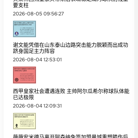
要支柱
2026-08-05 09:56:27
谢文能凭借在山东泰山边路突击能力脱颖而出成功
跻身国足主力阵容
2026-08-04 12:53:01
西甲皇家社会遭遇连败 主帅阿尔瓜希尔称球队体能
已达极限
2026-08-04 12:09:31
薇薇安米德马离开阿森纳免签加盟曼城重塑膝伤后