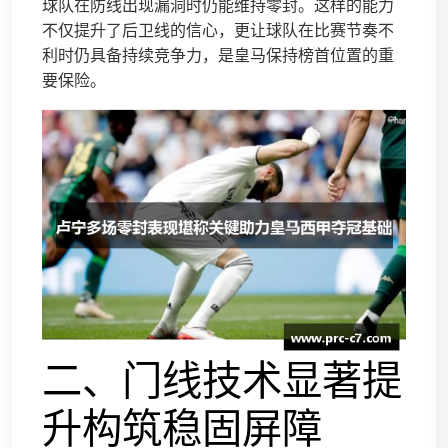
球队在防线出现漏洞时仍能维持零封。这样的能力
不仅提升了后卫线的信心，更让球队在比赛节奏不
利时仍具备持续竞争力，是皇马保持榜首位置的重
要保险。
二、门线技术显著提
升构筑稳固屏障