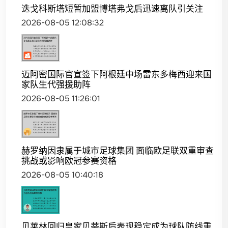
迭戈科斯塔短暂加盟博塔弗戈后迅速离队引关注
2026-08-05 12:08:32
迈阿密国际官宣签下阿根廷中场雷东多梅西迎来国
家队生代强援助阵
2026-08-05 11:26:01
赫罗纳因隶属于城市足球集团 面临欧足联双重审查
挑战或影响欧冠参赛资格
2026-08-05 10:40:18
贝莱林回归皇家贝蒂斯后表现稳定成为球队防线重