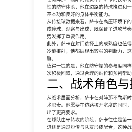
性的防守体系，他在边路的持球推进和一
基本功和良好的身体平衡能力。
从传接球数据来看，萨卡在高压环境下的
成停球、观察与出球，既保证了进攻节奏
势发挥了重要作用。
此外，萨卡在射门选择上的成熟度也值得
冷静推射，他都展现出较强的判断力，这
胁。
值得一提的是，他在防守端的参与度同样
次积极回追，通过合理的站位和预判帮助
二、战术角色与
从战术层面分析，萨卡在对阵那不勒斯时
术职责。他需要在边路拉开宽度的同时，
出了更高要求。
在球队由守转攻的阶段，萨卡往往是第一
进还是通过短传与队友形成配合，这种战