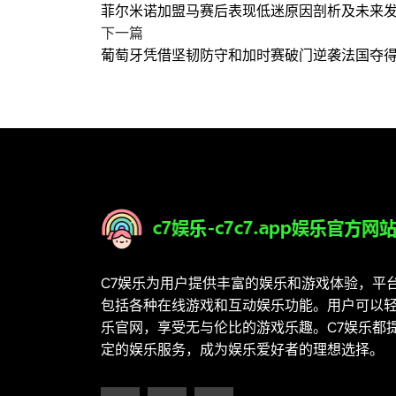
菲尔米诺加盟马赛后表现低迷原因剖析及未来
下一篇
葡萄牙凭借坚韧防守和加时赛破门逆袭法国夺得2
C7娱乐为用户提供丰富的娱乐和游戏体验，平
包括各种在线游戏和互动娱乐功能。用户可以轻
乐官网，享受无与伦比的游戏乐趣。C7娱乐都
定的娱乐服务，成为娱乐爱好者的理想选择。