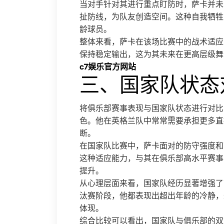
当对手针对其进行重点盯防时，萨卡并未
扯防线，为队友创造空间。这种自我牺牲
龄球员。
整体来看，萨卡在该场比赛中的战术适应
保持稳定输出，这为其未来在更高层级舞
c7娱乐官方网站
三、国家队状态
将俱乐部赛事表现与国家队状态进行对比
色。他在英格兰队中常常需要承担更多直
断。
在国家队比赛中，萨卡面对的防守强度和
这种适应能力，与其在俱乐部高水平赛事
提升。
从心理层面来看，国家队经历显著增强了
汰赛阶段，他都表现出超出年龄的冷静，
体现。
综合比较可以看出，国家队与俱乐部的双