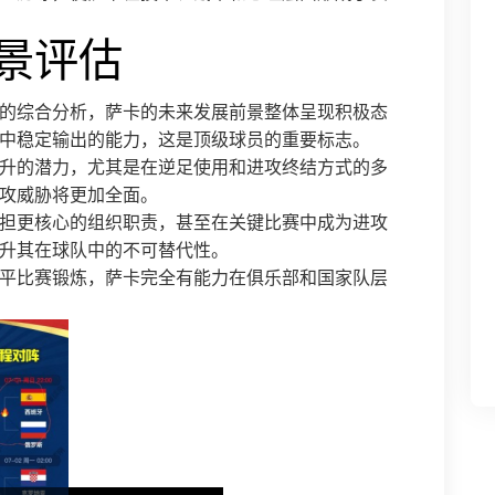
景评估
的综合分析，萨卡的未来发展前景整体呈现积极态
中稳定输出的能力，这是顶级球员的重要标志。
升的潜力，尤其是在逆足使用和进攻终结方式的多
攻威胁将更加全面。
担更核心的组织职责，甚至在关键比赛中成为进攻
升其在球队中的不可替代性。
平比赛锻炼，萨卡完全有能力在俱乐部和国家队层