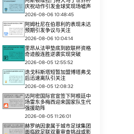
阿斯顿维拉门将大马丁世界杯
庆祝动作引发金球奖现场嘘声
2026-08-06 10:48:45
阿姆杜尼在伯恩利的表现未达
预期引发争议与关注
2026-08-06 10:04:14
里昂从法甲垫底到欧联杯资格
奇迹般连胜逆袭实现突破
2026-08-05 12:55:52
迭戈科斯塔短暂加盟博塔弗戈
后迅速离队引关注
2026-08-05 12:08:32
迈阿密国际官宣签下阿根廷中
场雷东多梅西迎来国家队生代
强援助阵
2026-08-05 11:26:01
赫罗纳因隶属于城市足球集团
面临欧足联双重审查挑战或影