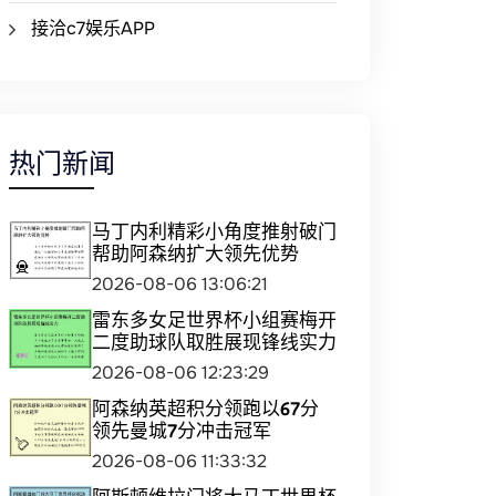
接洽c7娱乐APP
热门新闻
马丁内利精彩小角度推射破门
帮助阿森纳扩大领先优势
2026-08-06 13:06:21
雷东多女足世界杯小组赛梅开
二度助球队取胜展现锋线实力
2026-08-06 12:23:29
阿森纳英超积分领跑以67分
领先曼城7分冲击冠军
2026-08-06 11:33:32