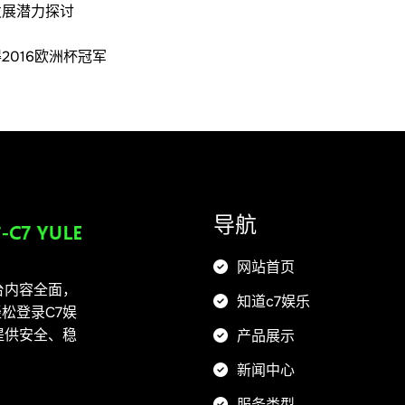
发展潜力探讨
016欧洲杯冠军
导航
网站首页
台内容全面，
知道c7娱乐
松登录C7娱
提供安全、稳
产品展示
新闻中心
服务类型