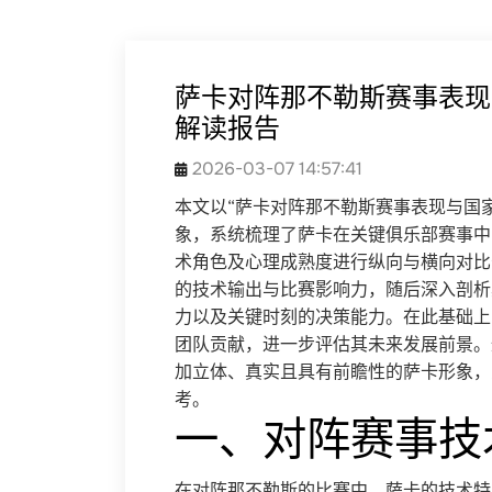
萨卡对阵那不勒斯赛事表现
解读报告
2026-03-07 14:57:41
本文以“萨卡对阵那不勒斯赛事表现与国
象，系统梳理了萨卡在关键俱乐部赛事中
术角色及心理成熟度进行纵向与横向对比
的技术输出与比赛影响力，随后深入剖析
力以及关键时刻的决策能力。在此基础上
团队贡献，进一步评估其未来发展前景。
加立体、真实且具有前瞻性的萨卡形象，
考。
一、对阵赛事技
在对阵那不勒斯的比赛中，萨卡的技术特