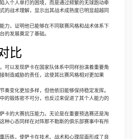
陷入个人单打的困境，而是通过频繁的无球跑动牵
式的战术理解，显示出其战术成熟度已明显超越同
能力，证明他已能够在不同联赛风格和战术体系下
台的发展奠定了基础。
对比
，可以发现萨卡在国家队体系中同样扮演着重要角
接制造威胁的责任，这使其比赛风格相对更加果
节奏变化更加多样，但他依旧能够保持稳定发挥。
中的锻炼密不可分，也反过来促进了其个人能力的
萨卡的大赛抗压能力。无论是在重要预选赛还是淘
这种心态同样在对阵那不勒斯的俱乐部赛事中有所
重历练，使萨卡在技术、战术和心理层面形成了良