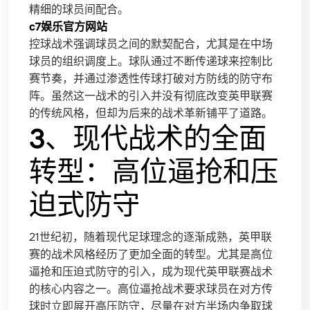
精细的球员间配合。
c7娱乐官方网站
控球战术强调球员之间的默契配合，尤其是在中场
球员的组织调度上。球队通过不断传递球来控制比
赛节奏，并通过渗透性传球打破对方防线的防守布
阵。虽然这一战术的引入并没有彻底改变英甲联赛
的传统风格，但却为后来的战术革新铺平了道路。
3、现代战术的全面
转型：高位逼抢和压
迫式防守
21世纪初，随着现代足球理念的逐渐成熟，英甲联
赛的战术风格经历了更加全面的转型。尤其是高位
逼抢和压迫式防守的引入，成为现代英甲联赛战术
的核心内容之一。高位逼抢战术要求球员在对方传
球时立即展开高压防守，尽量在对方半场内争取球