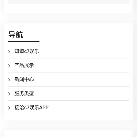
导航
知道c7娱乐
产品展示
新闻中心
服务类型
接洽c7娱乐APP