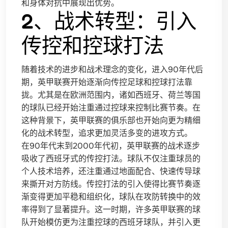
和身体对抗中展现出优势。
2、战术转型：引入
传控和控球打法
随着技术的进步和战术理念的变化，进入90年代后
期，英甲联赛开始逐渐向传控足球和控球打法靠
拢。尤其是在欧洲范围内，诸如西班牙、荷兰等国
的球队已经开始注重通过控球来控制比赛节奏。在
这种背景下，英甲联赛的俱乐部也开始向更为精细
化的战术转型，追求更加灵活多变的进攻方式。
在90年代末到2000年代初，英甲联赛的战术逐步
吸收了西班牙式的传控打法。球队不仅注重球员的
个人技术培养，还注重通过地面配合、快速传导球
来撕开对方防线。传控打法的引入使得比赛节奏逐
渐变得更加平稳和组织化，球队在攻防转换中的效
率得到了显著提升。这一时期，许多英甲联赛的球
队开始模仿更为注重控球的西班牙球队，并引入更