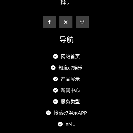
择。
导航
网站首页
知道c7娱乐
产品展示
新闻中心
服务类型
接洽c7娱乐APP
XML