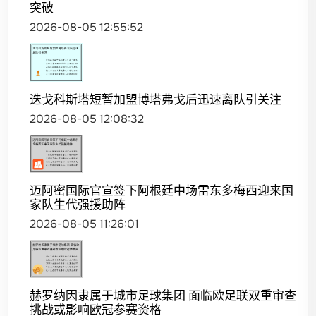
突破
2026-08-05 12:55:52
迭戈科斯塔短暂加盟博塔弗戈后迅速离队引关注
2026-08-05 12:08:32
迈阿密国际官宣签下阿根廷中场雷东多梅西迎来国
家队生代强援助阵
2026-08-05 11:26:01
赫罗纳因隶属于城市足球集团 面临欧足联双重审查
挑战或影响欧冠参赛资格