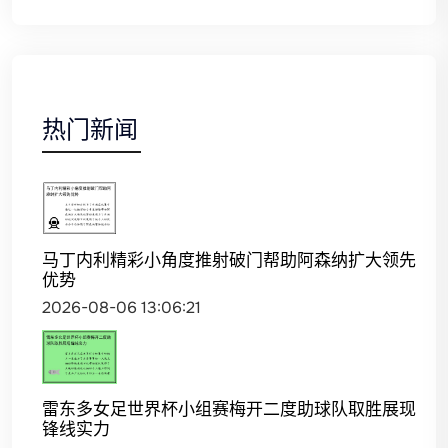
热门新闻
马丁内利精彩小角度推射破门帮助阿森纳扩大领先
优势
2026-08-06 13:06:21
雷东多女足世界杯小组赛梅开二度助球队取胜展现
锋线实力