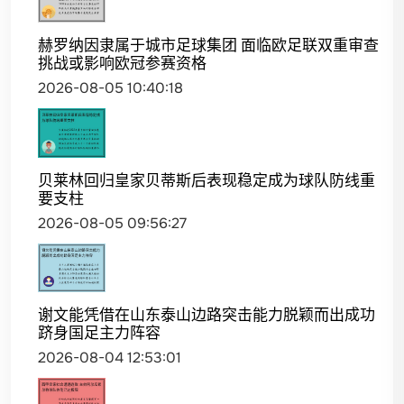
赫罗纳因隶属于城市足球集团 面临欧足联双重审查
挑战或影响欧冠参赛资格
2026-08-05 10:40:18
贝莱林回归皇家贝蒂斯后表现稳定成为球队防线重
要支柱
2026-08-05 09:56:27
谢文能凭借在山东泰山边路突击能力脱颖而出成功
跻身国足主力阵容
2026-08-04 12:53:01