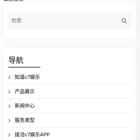
导航
知道c7娱乐
产品展示
新闻中心
服务类型
接洽c7娱乐APP