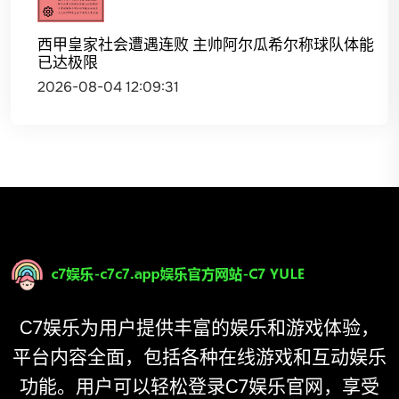
西甲皇家社会遭遇连败 主帅阿尔瓜希尔称球队体能
已达极限
2026-08-04 12:09:31
C7娱乐为用户提供丰富的娱乐和游戏体验，
平台内容全面，包括各种在线游戏和互动娱乐
功能。用户可以轻松登录C7娱乐官网，享受