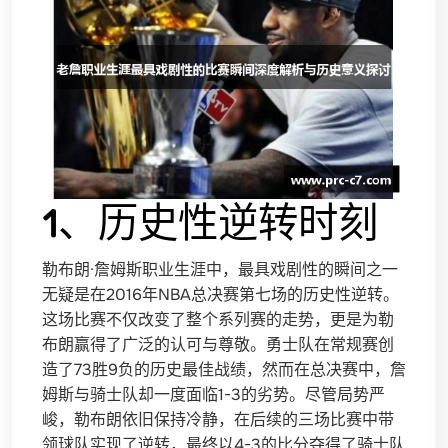
1、历史性逆转时刻
勒布朗·詹姆斯职业生涯中，最具戏剧性的瞬间之一
无疑是在2016年NBA总决赛第七场的历史性逆转。
这场比赛不仅改变了整个系列赛的走势，更是为勒
布朗赢得了广泛的认可与尊敬。勇士队在常规赛创
造了73胜9负的历史最佳战绩，然而在总决赛中，詹
姆斯与骑士队却一度面临1-3的劣势。尽管局势严
峻，勒布朗依旧保持冷静，在后续的三场比赛中带
领球队实现了逆转，最终以4-3的比分夺得了骑士队