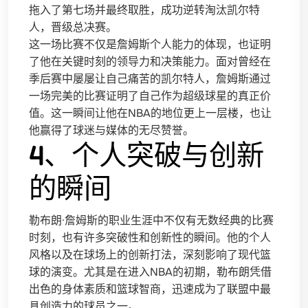
拖入了第七场并最终取胜，成功逆转淘汰凯尔特
人，晋级总决赛。
这一场比赛不仅是詹姆斯个人能力的体现，也证明
了他在关键时刻的领导力和决策能力。面对曾经在
季后赛中屡屡让自己痛苦的凯尔特人，詹姆斯通过
一场完美的比赛证明了自己作为超级球星的真正价
值。这一瞬间让他在NBA的地位更上一层楼，也让
他赢得了球迷与媒体的无尽赞誉。
4、个人突破与创新
的瞬间
勒布朗·詹姆斯的职业生涯中不仅有无数经典的比赛
时刻，也有许多突破性和创新性的瞬间。他的个人
风格以及在球场上的创新打法，深刻影响了现代篮
球的演变。尤其是在进入NBA的初期，勒布朗凭借
出色的身体素质和篮球智商，迅速成为了联盟中最
具创造力的球员之一。