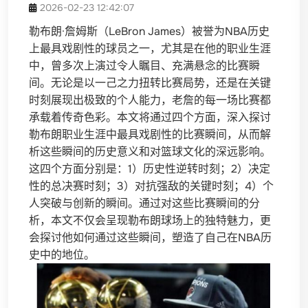
2026-02-23 12:42:07
勒布朗·詹姆斯（LeBron James）被誉为NBA历史
上最具戏剧性的球员之一，尤其是在他的职业生涯
中，曾多次上演过令人瞩目、充满悬念的比赛瞬
间。无论是以一己之力扭转比赛局势，还是在关键
时刻展现出极致的个人能力，老詹的每一场比赛都
承载着传奇色彩。本文将通过四个方面，深入探讨
勒布朗职业生涯中最具戏剧性的比赛瞬间，从而解
析这些瞬间的历史意义和对篮球文化的深远影响。
这四个方面分别是：1）历史性逆转时刻；2）决定
性的总决赛时刻；3）对抗强敌的关键时刻；4）个
人突破与创新的瞬间。通过对这些比赛瞬间的分
析，本文不仅会呈现勒布朗球场上的独特魅力，更
会探讨他如何通过这些瞬间，塑造了自己在NBA历
史中的地位。