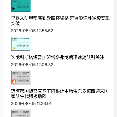
里昂从法甲垫底到欧联杯资格 奇迹般连胜逆袭实现
突破
2026-08-05 12:55:52
迭戈科斯塔短暂加盟博塔弗戈后迅速离队引关注
2026-08-05 12:08:32
迈阿密国际官宣签下阿根廷中场雷东多梅西迎来国
家队生代强援助阵
2026-08-05 11:26:01