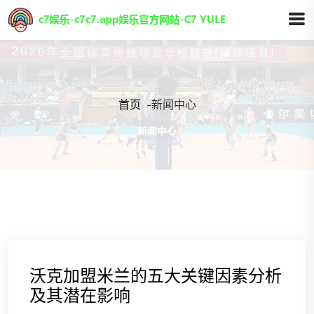
首页
-
新闻中心
沃克加盟米兰的五大关键因素分析
及其潜在影响