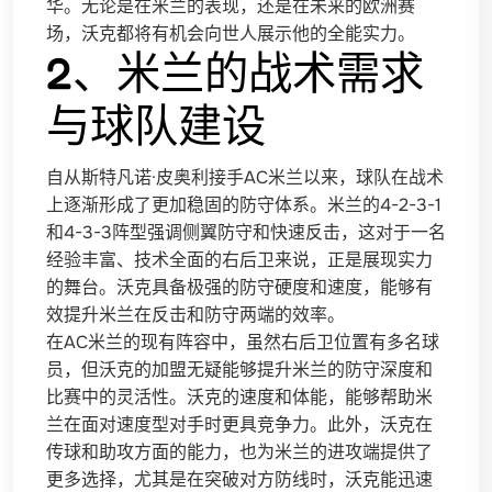
华。无论是在米兰的表现，还是在未来的欧洲赛
场，沃克都将有机会向世人展示他的全能实力。
2、米兰的战术需求
与球队建设
自从斯特凡诺·皮奥利接手AC米兰以来，球队在战术
上逐渐形成了更加稳固的防守体系。米兰的4-2-3-1
和4-3-3阵型强调侧翼防守和快速反击，这对于一名
经验丰富、技术全面的右后卫来说，正是展现实力
的舞台。沃克具备极强的防守硬度和速度，能够有
效提升米兰在反击和防守两端的效率。
在AC米兰的现有阵容中，虽然右后卫位置有多名球
员，但沃克的加盟无疑能够提升米兰的防守深度和
比赛中的灵活性。沃克的速度和体能，能够帮助米
兰在面对速度型对手时更具竞争力。此外，沃克在
传球和助攻方面的能力，也为米兰的进攻端提供了
更多选择，尤其是在突破对方防线时，沃克能迅速