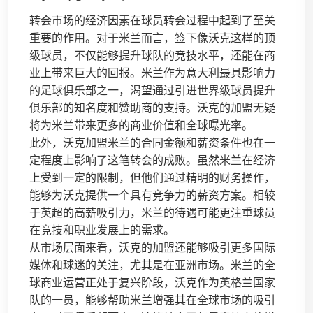
转会市场的经济因素在球员转会过程中起到了至关
重要的作用。对于米兰而言，签下像沃克这样的顶
级球员，不仅能够提升球队的竞技水平，还能在商
业上带来巨大的回报。米兰作为意大利最具影响力
的足球俱乐部之一，渴望通过引进世界级球员提升
俱乐部的知名度和赞助商的支持。沃克的加盟无疑
将为米兰带来更多的商业价值和全球曝光率。
此外，沃克加盟米兰的合同金额和薪资条件也在一
定程度上影响了这笔转会的成败。虽然米兰在经济
上受到一定的限制，但他们通过精明的财务操作，
能够为沃克提供一个具有竞争力的薪资方案。相较
于英超的高薪吸引力，米兰的待遇可能更注重球员
在竞技和职业发展上的需求。
从市场层面来看，沃克的加盟还能够吸引更多国际
媒体和球迷的关注，尤其是在亚洲市场。米兰的全
球商业运营正处于复兴阶段，沃克作为英格兰国家
队的一员，能够帮助米兰增强其在全球市场的吸引