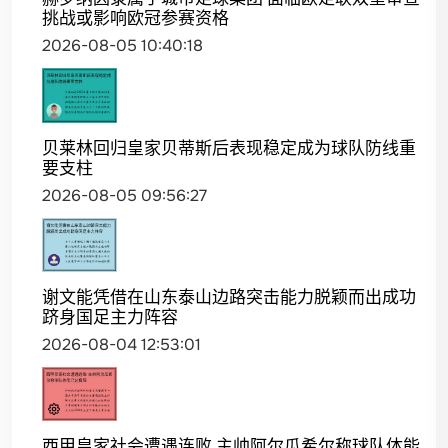
挑战或影响欧冠参赛资格
2026-08-05 10:40:18
贝莱林回归皇家贝蒂斯后表现稳定成为球队防线重
要支柱
2026-08-05 09:56:27
谢文能凭借在山东泰山边路突击能力脱颖而出成功
跻身国足主力阵容
2026-08-04 12:53:01
西甲皇家社会遭遇连败 主帅阿尔瓜希尔称球队体能