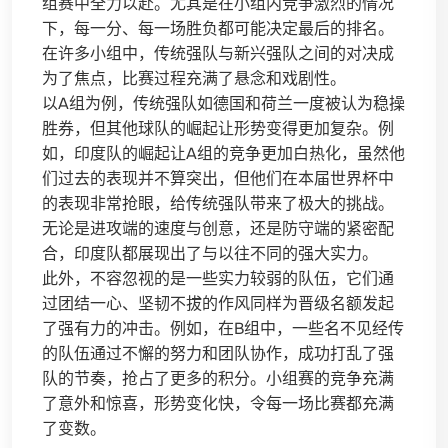
组赛中全力以赴。尤其是在小组内竞争激烈的情况
下，每一分、每一场胜负都可能决定最后的排名。
在许多小组中，传统强队与新兴强队之间的对决成
为了焦点，比赛过程充满了悬念和戏剧性。
以A组为例，传统强队如德国和荷兰一度被认为稳操
胜券，但其他球队的崛起让形势变得更加复杂。例
如，印度队的崛起让A组的竞争更加白热化，虽然他
们过去的表现并不算突出，但他们在本届世界杯中
的表现非常抢眼，给传统强队带来了极大的挑战。
无论是进攻端的速度与创意，还是防守端的紧密配
合，印度队都展现出了与以往不同的强大实力。
此外，不容忽视的是一些实力较弱的队伍，它们通
过团结一心、坚韧不拔的作风同样为晋级名额发起
了强有力的冲击。例如，在B组中，一些名不见经传
的队伍通过不懈的努力和团队协作，成功打乱了强
队的节奏，抢占了更多的积分。小组赛的竞争充满
了意外和惊喜，形势变化快，令每一场比赛都充满
了变数。