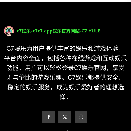
C7娱乐为用户提供丰富的娱乐和游戏体验，
平台内容全面，包括各种在线游戏和互动娱乐
功能。用户可以轻松登录C7娱乐官网，享受
无与伦比的游戏乐趣。C7娱乐都提供安全、
稳定的娱乐服务，成为娱乐爱好者的理想选
择。