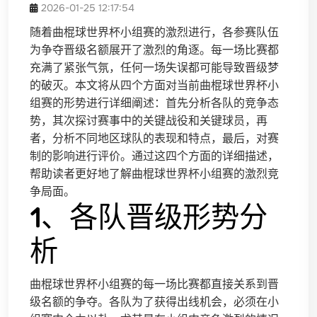
2026-01-25 12:17:54
随着曲棍球世界杯小组赛的激烈进行，各参赛队伍
为争夺晋级名额展开了激烈的角逐。每一场比赛都
充满了紧张气氛，任何一场失误都可能导致晋级梦
的破灭。本文将从四个方面对当前曲棍球世界杯小
组赛的形势进行详细阐述：首先分析各队的竞争态
势，其次探讨赛事中的关键战役和关键球员，再
者，分析不同地区球队的表现和特点，最后，对赛
制的影响进行评价。通过这四个方面的详细描述，
帮助读者更好地了解曲棍球世界杯小组赛的激烈竞
争局面。
1、各队晋级形势分
析
曲棍球世界杯小组赛的每一场比赛都直接关系到晋
级名额的争夺。各队为了获得出线机会，必须在小