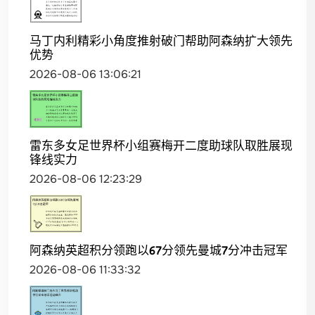
马丁内利精彩小角度推射破门帮助阿森纳扩大领先
优势
2026-08-06 13:06:21
雷东多女足世界杯小组赛梅开二度助球队取胜展现
锋线实力
2026-08-06 12:23:29
阿森纳英超积分领跑以67分领先曼城7分冲击冠军
2026-08-06 11:33:32