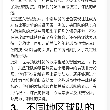
响了其他小组对手的晋级形势。这类比赛往往充满
了激烈的对抗，球员们的发挥直接决定了球队的命
运。
在这些关键战役中，个别球员的出色表现往往成为
左右比赛走势的关键因素。例如，德国队的队长在
与荷兰队的对决中展现出了超凡的领导能力，不仅
在进攻端为球队创造了多个机会，还在防守端表现
得十分稳健。再如，荷兰队的年轻球员也凭借其出
色的技术和冷静的头脑，在关键时刻打入了决定胜
负的进球。
此外，世界顶级球员的状态也是关键因素之一。比
如，某些球队的明星球员在小组赛中的表现非常抢
眼，他们不仅能够在场上调动队友，还能够通过个
人能力直接影响比赛结果。这些球员往往是球队的
核心，他们的发挥成败直接关系到球队的命运。在
此情况下，球员的体能、心理素质以及比赛经验，
都成为了制胜的关键。
3、不同地区球队的