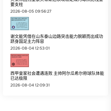
要支柱
2026-08-05 09:56:27
谢文能凭借在山东泰山边路突击能力脱颖而出成功
跻身国足主力阵容
2026-08-04 12:53:01
西甲皇家社会遭遇连败 主帅阿尔瓜希尔称球队体能
已达极限
2026-08-04 12:09:31