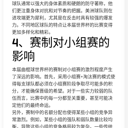
球队通常以强大的身体素质和硬朗的防守著称，他
们更注重身体对抗和对节奏的把握。美洲球队则在
进攻端更为犀利，尤其是在反击时具有较强的爆发
力。不同地区球队的特点让本届世界杯的比赛变得
更加多样化和精彩。
4、赛制对小组赛的
影响
本届曲棍球世界杯的赛制对小组赛的激烈程度产生
了深远的影响。首先，采用小组赛+淘汰赛的模式使
得每支球队都必须在小组赛阶段争取尽可能多的积
分，才能确保晋级的希望。对于一些实力较弱的队
伍而言，比赛中的每一分都至关重要，甚至可能决
定他们的最终命运。
另外，赛制中的名额分配也使得某些小组的竞争异
常激烈。例如，某些小组的强队和弱队数量比较均
衡，导致这些小组的竞争格局较为复杂。一些传统