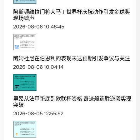
阿斯顿维拉门将大马丁世界杯庆祝动作引发金球奖
现场嘘声
2026-08-06 10:48:45
阿姆杜尼在伯恩利的表现未达预期引发争议与关注
2026-08-06 10:04:14
里昂从法甲垫底到欧联杯资格 奇迹般连胜逆袭实现
突破
2026-08-05 12:55:52