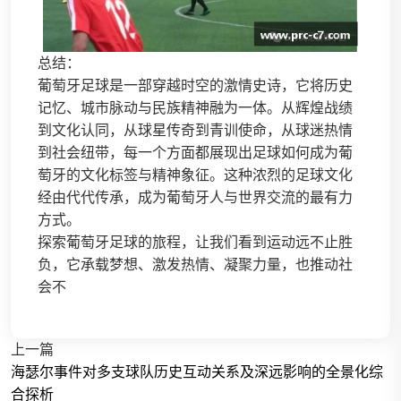
总结：
葡萄牙足球是一部穿越时空的激情史诗，它将历史
记忆、城市脉动与民族精神融为一体。从辉煌战绩
到文化认同，从球星传奇到青训使命，从球迷热情
到社会纽带，每一个方面都展现出足球如何成为葡
萄牙的文化标签与精神象征。这种浓烈的足球文化
经由代代传承，成为葡萄牙人与世界交流的最有力
方式。
探索葡萄牙足球的旅程，让我们看到运动远不止胜
负，它承载梦想、激发热情、凝聚力量，也推动社
会不
上一篇
海瑟尔事件对多支球队历史互动关系及深远影响的全景化综
合探析