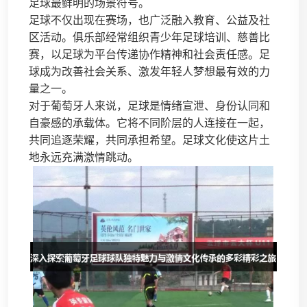
足球最鲜明的场景符号。
足球不仅出现在赛场，也广泛融入教育、公益及社
区活动。俱乐部经常组织青少年足球培训、慈善比
赛，以足球为平台传递协作精神和社会责任感。足
球成为改善社会关系、激发年轻人梦想最有效的力
量之一。
对于葡萄牙人来说，足球是情绪宣泄、身份认同和
自豪感的承载体。它将不同阶层的人连接在一起，
共同追逐荣耀，共同承担希望。足球文化使这片土
地永远充满激情跳动。