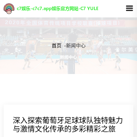
首页
-
新闻中心
深入探索葡萄牙足球球队独特魅力
与激情文化传承的多彩精彩之旅