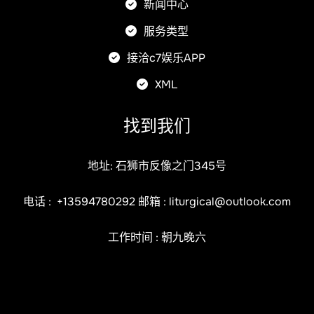
新闻中心
服务类型
接洽c7娱乐APP
XML
找到我们
地址: 石狮市反像之门345号
电话 :
+13594780292
邮箱 :
liturgical@outlook.com
工作时间 : 朝九晚六