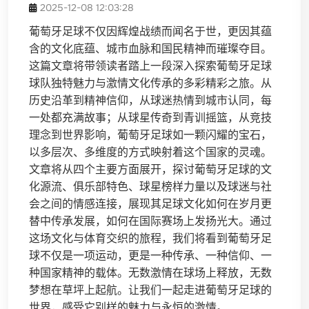
2025-12-08 12:03:28
葡萄牙足球不仅因辉煌战绩而闻名于世，更因其蕴
含的文化底蕴、城市血脉和国民精神而璀璨夺目。
这篇文章将带领读者踏上一段深入探索葡萄牙足球
球队独特魅力与激情文化传承的多彩精彩之旅。从
历史沿革到精神信仰，从球迷热情到城市认同，每
一处都充满故事；从球星传奇到青训摇篮，从竞技
理念到世界影响，葡萄牙足球如一颗闪耀的宝石，
以多层次、多维度的方式映射着这个国家的灵魂。
文章将从四个主要方面展开，探讨葡萄牙足球的文
化源流、俱乐部特色、球星榜样力量以及球迷与社
会之间的情感连接，展现其足球文化如何在岁月更
替中传承发展，如何在国际赛场上发扬光大。通过
这场文化与体育交织的旅程，我们将看到葡萄牙足
球不仅是一项运动，更是一种传承、一种信仰、一
种国家精神的载体。无数激情在球场上释放，无数
梦想在草坪上起航。让我们一起走进葡萄牙足球的
世界，感受它别样的魅力与永恒的激情。