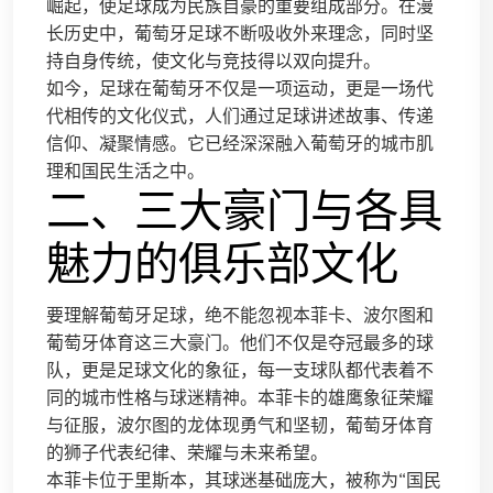
崛起，使足球成为民族自豪的重要组成部分。在漫
长历史中，葡萄牙足球不断吸收外来理念，同时坚
持自身传统，使文化与竞技得以双向提升。
如今，足球在葡萄牙不仅是一项运动，更是一场代
代相传的文化仪式，人们通过足球讲述故事、传递
信仰、凝聚情感。它已经深深融入葡萄牙的城市肌
理和国民生活之中。
二、三大豪门与各具
魅力的俱乐部文化
要理解葡萄牙足球，绝不能忽视本菲卡、波尔图和
葡萄牙体育这三大豪门。他们不仅是夺冠最多的球
队，更是足球文化的象征，每一支球队都代表着不
同的城市性格与球迷精神。本菲卡的雄鹰象征荣耀
与征服，波尔图的龙体现勇气和坚韧，葡萄牙体育
的狮子代表纪律、荣耀与未来希望。
本菲卡位于里斯本，其球迷基础庞大，被称为“国民