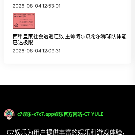
2026-08-04 12:53:01
西甲皇家社会遭遇连败 主帅阿尔瓜希尔称球队体能
已达极限
2026-08-04 12:09:31
C7娱乐为用户提供丰富的娱乐和游戏体验，