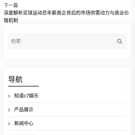
下一篇
深度解析足球运动员年薪高企背后的市场供需动力与商业价
值机制
导航
知道c7娱乐
产品展示
新闻中心