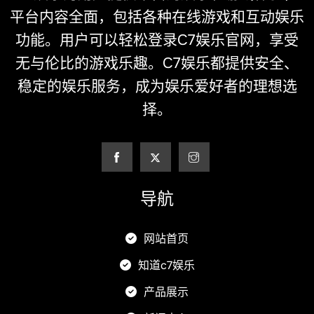
平台内容全面，包括各种在线游戏和互动娱乐
功能。用户可以轻松登录C7娱乐官网，享受
无与伦比的游戏乐趣。C7娱乐都提供安全、
稳定的娱乐服务，成为娱乐爱好者的理想选
择。
导航
网站首页
知道c7娱乐
产品展示