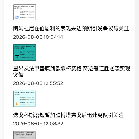
阿姆杜尼在伯恩利的表现未达预期引发争议与关注
2026-08-06 10:04:14
里昂从法甲垫底到欧联杯资格 奇迹般连胜逆袭实现
突破
2026-08-05 12:55:52
迭戈科斯塔短暂加盟博塔弗戈后迅速离队引关注
2026-08-05 12:08:32