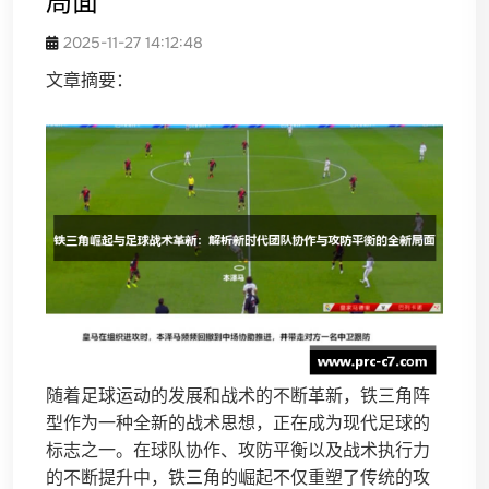
局面
2025-11-27 14:12:48
文章摘要：
随着足球运动的发展和战术的不断革新，铁三角阵
型作为一种全新的战术思想，正在成为现代足球的
标志之一。在球队协作、攻防平衡以及战术执行力
的不断提升中，铁三角的崛起不仅重塑了传统的攻