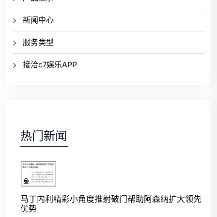
新闻中心
服务类型
接洽c7娱乐APP
热门新闻
马丁内利精彩小角度推射破门帮助阿森纳扩大领先
优势