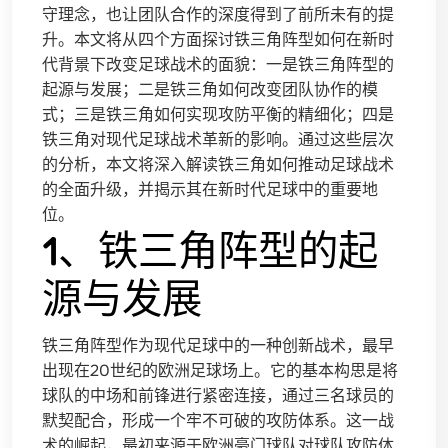
守理念，也让团队合作的深度得到了前所未有的提
升。本文将从四个方面探讨铁三角阵型如何在新时
代背景下改变足球战术的面貌：一是铁三角阵型的
起源与发展；二是铁三角如何改变团队协作的模
式；三是铁三角如何实现攻防平衡的精细化；四是
铁三角对现代足球战术革新的影响。通过这些层次
的分析，本文将深入解读铁三角如何推动足球战术
的全面升级，并揭示其在新时代足球中的重要地
位。
1、铁三角阵型的起
源与发展
铁三角阵型作为现代足球中的一种创新战术，最早
出现在20世纪的欧洲足球场上。它的基本构思是将
球队的中场和前锋进行紧密连接，通过三名球员的
默契配合，形成一个牢不可破的攻防体系。这一战
术的崛起，最初来源于欧洲豪门球队对球队攻防体