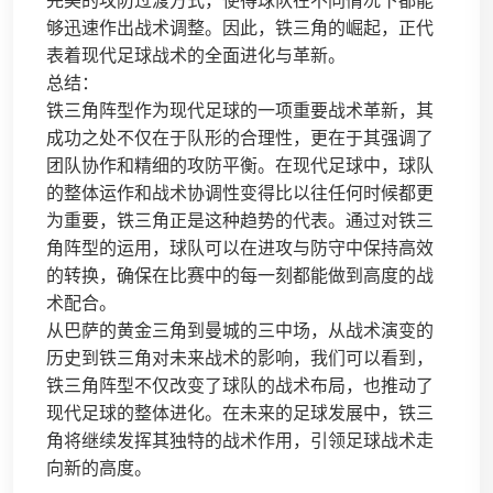
完美的攻防过渡方式，使得球队在不同情况下都能
够迅速作出战术调整。因此，铁三角的崛起，正代
表着现代足球战术的全面进化与革新。
总结：
铁三角阵型作为现代足球的一项重要战术革新，其
成功之处不仅在于队形的合理性，更在于其强调了
团队协作和精细的攻防平衡。在现代足球中，球队
的整体运作和战术协调性变得比以往任何时候都更
为重要，铁三角正是这种趋势的代表。通过对铁三
角阵型的运用，球队可以在进攻与防守中保持高效
的转换，确保在比赛中的每一刻都能做到高度的战
术配合。
从巴萨的黄金三角到曼城的三中场，从战术演变的
历史到铁三角对未来战术的影响，我们可以看到，
铁三角阵型不仅改变了球队的战术布局，也推动了
现代足球的整体进化。在未来的足球发展中，铁三
角将继续发挥其独特的战术作用，引领足球战术走
向新的高度。