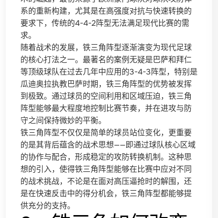
系的重新构建，尤其是在高强度对抗与快速转换的
要求下，传统的4-4-2阵型无法满足现代比赛的需
求。
随着战术的发展，铁三角阵型逐渐演变为现代足球
的核心打法之一。最著名的案例无疑是巴萨和拜仁
等顶级球队在过去几年中应用的3-4-3阵型，特别是
瓜迪奥拉执教巴萨时期，铁三角阵型的优势被发挥
到极致。通过球员的空间利用和区域压迫，铁三角
阵型能够最大程度地控制比赛节奏，并在进攻与防
守之间保持微妙的平衡。
铁三角阵型不仅仅是简单的球员站位变化，更重要
的是其背后蕴含的战术思想——即通过球队核心区域
的协作与配合，形成稳定的攻防转换机制。这种思
想的引入，使得铁三角阵型能够在比赛中应对不同
的战术挑战，不论是在面对高压逼抢时的解围，还
是在快速反击中的得分机会，铁三角阵型都能够提
供充分的支持。