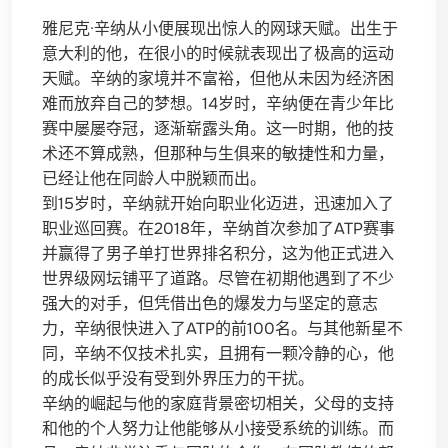
雅尼克·辛纳从小便展现出惊人的网球天赋。出生于
意大利的他，在很小的时候就表现出了极高的运动
天赋。辛纳的家境并不富裕，但他从未因为经济困
难而放弃自己的梦想。14岁时，辛纳便在青少年比
赛中屡屡夺冠，逐渐崭露头角。这一时期，他的技
术还不算成熟，但那种与生俱来的敏捷性和力量，
已经让他在同龄人中脱颖而出。
到15岁时，辛纳就开始向职业化迈进，迅速加入了
职业巡回赛。在2018年，辛纳首次参加了ATP赛事
并赢得了男子单打世界排名积分，这为他正式进入
世界级网坛铺平了道路。尽管在初期他遇到了不少
强大的对手，但凭借出色的爆发力与坚定的意志
力，辛纳很快进入了ATP的前100名。与其他新星不
同，辛纳不仅技术扎实，且拥有一颗冷静的心，他
的成长似乎没有受到外界压力的干扰。
辛纳的崛起与他的家庭背景密切相关，父母的支持
和他的个人努力让他能够从小接受系统的训练。而