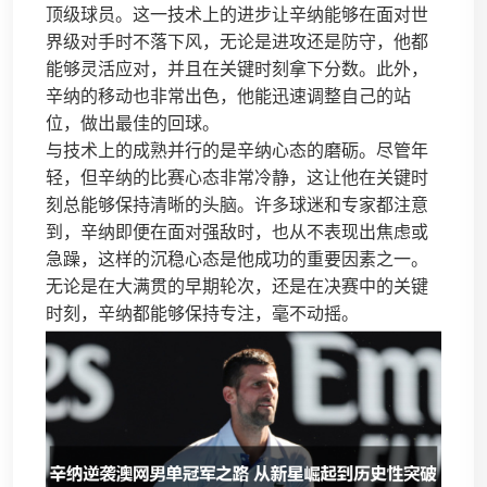
顶级球员。这一技术上的进步让辛纳能够在面对世
界级对手时不落下风，无论是进攻还是防守，他都
能够灵活应对，并且在关键时刻拿下分数。此外，
辛纳的移动也非常出色，他能迅速调整自己的站
位，做出最佳的回球。
与技术上的成熟并行的是辛纳心态的磨砺。尽管年
轻，但辛纳的比赛心态非常冷静，这让他在关键时
刻总能够保持清晰的头脑。许多球迷和专家都注意
到，辛纳即便在面对强敌时，也从不表现出焦虑或
急躁，这样的沉稳心态是他成功的重要因素之一。
无论是在大满贯的早期轮次，还是在决赛中的关键
时刻，辛纳都能够保持专注，毫不动摇。