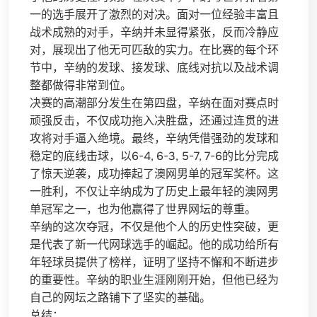
一的选手展开了激烈的对决。面对一位经验丰富且
战术成熟的对手，辛纳并未显得紧张，反而冷静应
对，展现出了他无可匹敌的实力。在比赛的每个环
节中，辛纳的发球、接发球、底线对抗以及战术调
整都做得非常到位。
决赛的高潮部分发生在第四盘，辛纳在面对赛点时
顽强反击，不仅成功拖入决胜盘，还通过连贯的进
攻将对手逼入绝境。最终，辛纳凭借强劲的发球和
稳定的底线击球，以6-4, 6-3, 5-7, 7-6的比分完成
了惊天逆袭，成功捧起了澳网男单的冠军奖杯。这
一胜利，不仅让辛纳成为了历史上最年轻的澳网男
单冠军之一，也为他赢得了世界网坛的尊重。
辛纳的这次夺冠，不仅是他个人的历史性突破，更
是代表了新一代网球选手的崛起。他的成功给所有
年轻球员提供了榜样，证明了坚持不懈和不断进步
的重要性。辛纳的职业生涯刚刚开始，但他已经为
自己的网坛之路铺下了坚实的基础。
总结：