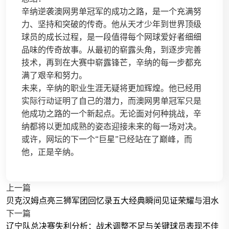
辛纳逆袭澳网男单冠军的成功之路，是一个充满努
力、坚持和突破的传奇。他从天才少年到世界顶级
球员的成长过程，是一段值得每个网球爱好者细细
品味的传奇故事。从最初的崭露头角，到逐步完善
技术，再到在大赛中崭露锋芒，辛纳的每一步都充
满了艰辛和努力。
未来，辛纳的职业生涯无疑将更加辉煌。他已经用
实际行动证明了自己的潜力，而澳网男单冠军只是
他成功之路的一个新起点。无论面对何种挑战，辛
纳都将以更加成熟的姿态迎接未来的每一场对决。
或许，网坛的下一个“巨星”已经站在了巅峰，而
他，正是辛纳。
上一篇
贝克汉姆点亮三狮军团回忆录五大经典瞬间见证荣耀与泪水
下一篇
辽宁队总决赛失利分析：战术调整不足与关键球员表现不佳