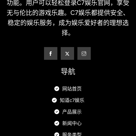
功能。用户可以轻松登录C7娱乐官网，享受
无与伦比的游戏乐趣。C7娱乐都提供安全、
稳定的娱乐服务，成为娱乐爱好者的理想选
择。
导航
网站首页
知道c7娱乐
产品展示
新闻中心
服务类型