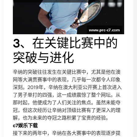
3、在关键比赛中的
突破与进化
辛纳的突破往往发生在关键比赛中，尤其是他在澳
网等大满贯赛事中的表现，几乎每一次都令人印象
深刻。2019年，辛纳在澳大利亚公开赛上首次进入
了男子单打的四强，这一成绩震惊了整个网坛。从
那时起，他便成为了人们关注的焦点。虽然未能夺
冠，但这次经历让辛纳对顶级比赛有了更深入的理
解，也为未来的夺冠之路积累了宝贵的经验。
c7娱乐下载
接下来的两年中，辛纳在各大赛事中的表现逐步提