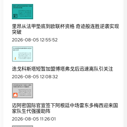
里昂从法甲垫底到欧联杯资格 奇迹般连胜逆袭实现
突破
2026-08-05 12:55:52
迭戈科斯塔短暂加盟博塔弗戈后迅速离队引关注
2026-08-05 12:08:32
迈阿密国际官宣签下阿根廷中场雷东多梅西迎来国
家队生代强援助阵
2026-08-05 11:26:01