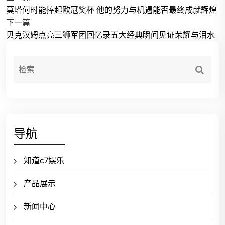
莫塔何时能捧起欧冠奖杯 他的努力与机遇能否最终成就辉煌
下一篇
贝克汉姆点亮三狮军团回忆录五大经典瞬间见证荣耀与泪水
导航
知道c7娱乐
产品展示
新闻中心