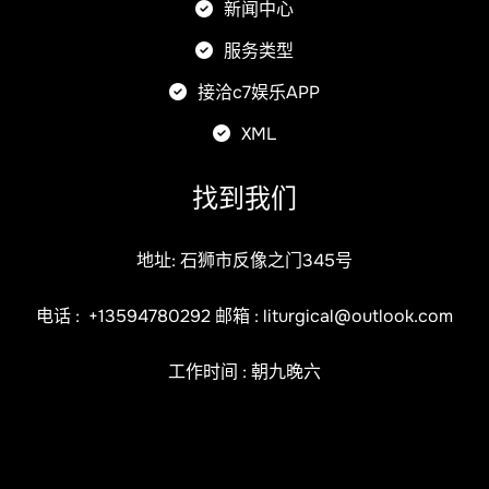
新闻中心
服务类型
接洽c7娱乐APP
XML
找到我们
地址: 石狮市反像之门345号
电话 :
+13594780292
邮箱 :
liturgical@outlook.com
工作时间 : 朝九晚六