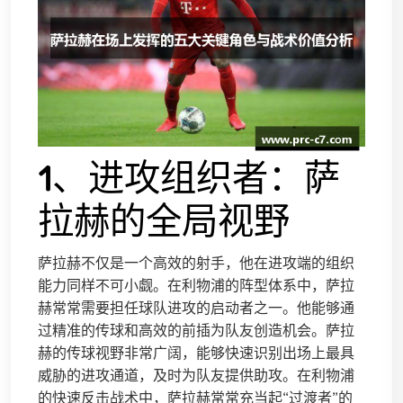
1、进攻组织者：萨
拉赫的全局视野
萨拉赫不仅是一个高效的射手，他在进攻端的组织
能力同样不可小觑。在利物浦的阵型体系中，萨拉
赫常常需要担任球队进攻的启动者之一。他能够通
过精准的传球和高效的前插为队友创造机会。萨拉
赫的传球视野非常广阔，能够快速识别出场上最具
威胁的进攻通道，及时为队友提供助攻。在利物浦
的快速反击战术中，萨拉赫常常充当起“过渡者”的