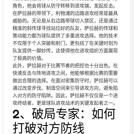
角色，他会将球从防守转移到进攻端，发起反击。
在萨拉赫的带领下，利物浦的边路进攻经常是最具
威胁的。无论是从右边路带球切入禁区，还是通过
精准的斜传球寻找站位好的队友，萨拉赫的传球和
策动能力都为球队提供了多重进攻选择。他的技术
不仅限于个人突破和射门，更包括了在关键时刻为
队友提供一脚妙传，这使得他在进攻组织方面展现
了极高的价值。
此外，萨拉赫对于比赛节奏的把控也十分出色。在
快速反击与阵地进攻之间，他能够根据比赛的需要
做出合理的选择。在面对密集防守时，萨拉赫可以
通过改变步伐、制造空间来引导进攻方向，避免陷
入对方的防守陷阱。因此，萨拉赫不仅仅是一个进
攻终结者，更是球队进攻战术的关键发起者之一。
2、破局专家：如何
打破对方防线