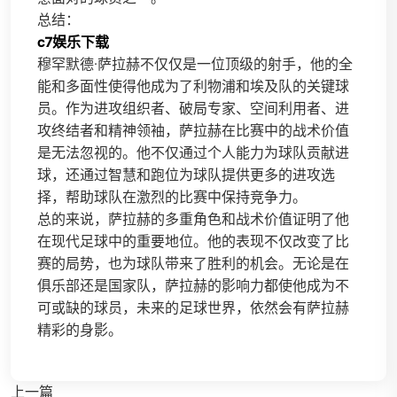
总结：
c7娱乐下载
穆罕默德·萨拉赫不仅仅是一位顶级的射手，他的全
能和多面性使得他成为了利物浦和埃及队的关键球
员。作为进攻组织者、破局专家、空间利用者、进
攻终结者和精神领袖，萨拉赫在比赛中的战术价值
是无法忽视的。他不仅通过个人能力为球队贡献进
球，还通过智慧和跑位为球队提供更多的进攻选
择，帮助球队在激烈的比赛中保持竞争力。
总的来说，萨拉赫的多重角色和战术价值证明了他
在现代足球中的重要地位。他的表现不仅改变了比
赛的局势，也为球队带来了胜利的机会。无论是在
俱乐部还是国家队，萨拉赫的影响力都使他成为不
可或缺的球员，未来的足球世界，依然会有萨拉赫
精彩的身影。
上一篇