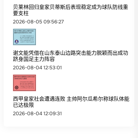
贝莱林回归皇家贝蒂斯后表现稳定成为球队防线重
要支柱
2026-08-05 09:56:27
谢文能凭借在山东泰山边路突击能力脱颖而出成功
跻身国足主力阵容
2026-08-04 12:53:01
西甲皇家社会遭遇连败 主帅阿尔瓜希尔称球队体能
已达极限
2026-08-04 12:09:31