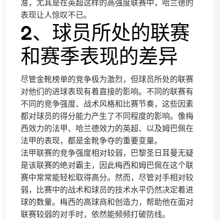
准，尤其是在英超这样的高强度联赛中，哈兰德的
表现让人惊叹不已。
2、球员所处的联赛
和赛季表现的差异
尽管金靴榜单的竞争极为激烈，但球员所处的联赛
对他们的进球表现有着直接的影响。不同的联赛有
不同的竞争强度、战术风格和比赛节奏，这些因素
都对球员的得分能力产生了不同程度的影响。像梅
西效力的法甲、哈兰德效力的英超、以及姆巴佩在
法甲的表现，都是金靴争夺的重要变量。
法甲联赛的竞争强度相对较弱，巴黎圣日耳曼无疑
是该联赛的绝对霸主，因此梅西和姆巴佩在这个联
赛中常常能轻松取得高分。然而，尽管对手相对较
弱，比赛中的战术和球员的技术水平仍然决定着进
球的数量。梅西的高球商和创造力，帮助他在面对
联赛较弱的对手时，依然能频频打破防线。