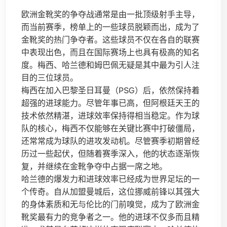
欧洲金靴奖的争夺战通常是由一批顶级射手主导，
而当前赛季，榜单上的一些球员脱颖而出，成为了
金靴奖的热门争夺者。这些球员不仅在各自的联赛
中表现出色，而且在国际赛场上也具有极高的知名
度。梅西、哈兰德和姆巴佩无疑是其中最为引人注
目的三位球员。
梅西在加入巴黎圣日耳曼（PSG）后，依然保持着
超强的进球能力。尽管年事已高，但阿根廷天王的
技术依然精湛，进球效率保持得相当稳定。作为球
队的核心，梅西不仅能够在关键比赛中打破僵局，
还常常成为球队的进攻发动机。尽管赛季初期曾经
历过一些起伏，但随着赛季深入，他的状态逐渐恢
复，并继续在金靴争夺中占据一席之地。
哈兰德的爆发力和进球效率已经成为世界足坛的一
个传奇。自从加盟曼城后，这位挪威前锋以其强大
的身体素质和无与伦比的门前嗅觉，成为了欧洲金
靴奖最有力的竞争者之一。他的进球不仅多而且精