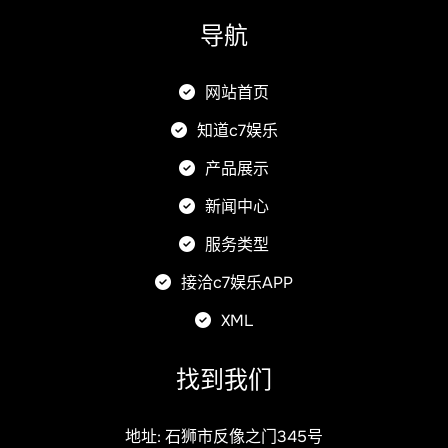
导航
网站首页
知道c7娱乐
产品展示
新闻中心
服务类型
接洽c7娱乐APP
XML
找到我们
地址: 石狮市反像之门345号