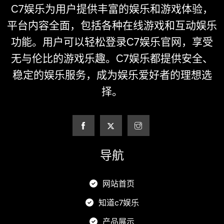
C7娱乐为用户提供丰富的娱乐和游戏体验，
平台内容全面，包括各种在线游戏和互动娱乐
功能。用户可以轻松登录C7娱乐官网，享受
无与伦比的游戏乐趣。C7娱乐都提供安全、
稳定的娱乐服务，成为娱乐爱好者的理想选
择。
导航
网站首页
知道c7娱乐
产品展示