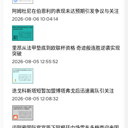
阿姆杜尼在伯恩利的表现未达预期引发争议与关注
2026-08-06 10:04:14
里昂从法甲垫底到欧联杯资格 奇迹般连胜逆袭实现
突破
2026-08-05 12:55:52
迭戈科斯塔短暂加盟博塔弗戈后迅速离队引关注
2026-08-05 12:08:32
迈阿密国际官宣签下阿根廷中场雷东多梅西迎来国