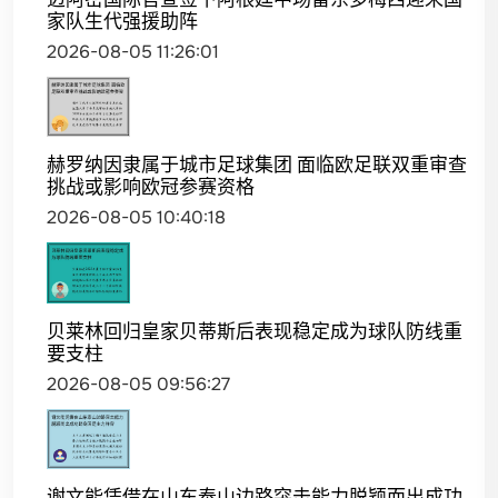
家队生代强援助阵
2026-08-05 11:26:01
赫罗纳因隶属于城市足球集团 面临欧足联双重审查
挑战或影响欧冠参赛资格
2026-08-05 10:40:18
贝莱林回归皇家贝蒂斯后表现稳定成为球队防线重
要支柱
2026-08-05 09:56:27
谢文能凭借在山东泰山边路突击能力脱颖而出成功