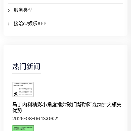
服务类型
接洽c7娱乐APP
热门新闻
马丁内利精彩小角度推射破门帮助阿森纳扩大领先
优势
2026-08-06 13:06:21