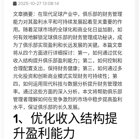
2025-10-27 13:08:14
文章摘要：在现代足球产业中，俱乐部的财务管理
能力对其盈利水平和可持续发展起着至关重要的作
用。随着足球市场的全球化和商业化日益加剧，如
何有效地解锁足球俱乐部的财务管理成功秘诀，成
为了俱乐部实现盈利和长远发展的关键。本篇文章
将从四个方面进行详细探讨：第一，如何通过优化
收入结构提升俱乐部盈利能力；第二，如何控制和
合理配置支出，保持财务健康；第三，如何通过多
元化投资和创新商业模式实现财务可持续性；第
四，如何运用现代科技与数据分析提升财务管理效
率。通过这些方面的深入分析，本文将帮助俱乐部
管理者理解如何在竞争激烈的市场中稳步提高盈利
水平，保证俱乐部的长久发展。
1、优化收入结构提
升盈利能力