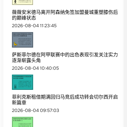
薇薇安米德马离开阿森纳免签加盟曼城重塑膝伤后
的巅峰状态
2026-08-04 11:23:45
萨斯菲尔德在阿甲联赛中的出色表现引发关注实力
逐渐崭露头角
2026-08-04 10:40:05
菲利克斯租借期满回归马竞后成功转会切尔西开启
新篇章
2026-08-04 09:57:03