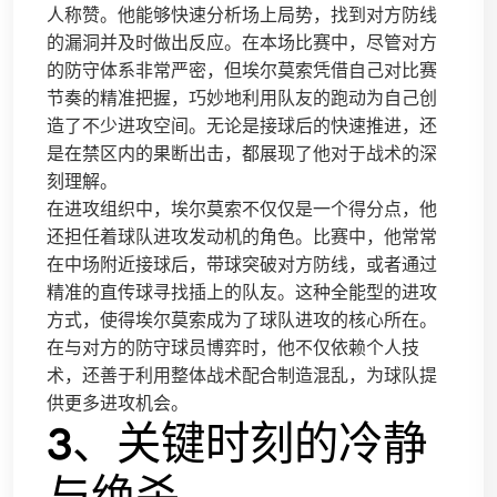
人称赞。他能够快速分析场上局势，找到对方防线
的漏洞并及时做出反应。在本场比赛中，尽管对方
的防守体系非常严密，但埃尔莫索凭借自己对比赛
节奏的精准把握，巧妙地利用队友的跑动为自己创
造了不少进攻空间。无论是接球后的快速推进，还
是在禁区内的果断出击，都展现了他对于战术的深
刻理解。
在进攻组织中，埃尔莫索不仅仅是一个得分点，他
还担任着球队进攻发动机的角色。比赛中，他常常
在中场附近接球后，带球突破对方防线，或者通过
精准的直传球寻找插上的队友。这种全能型的进攻
方式，使得埃尔莫索成为了球队进攻的核心所在。
在与对方的防守球员博弈时，他不仅依赖个人技
术，还善于利用整体战术配合制造混乱，为球队提
供更多进攻机会。
3、关键时刻的冷静
与绝杀