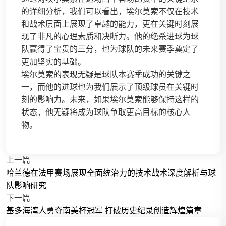
的详细分析，我们可以看出，埃尔莫索不仅在技术
和战术层面上展现了卓越的能力，更在关键时刻展
现了非凡的心理素质和决断力。他的绝杀进球为球
队赢得了宝贵的三分，也为球队的未来赛季奠定了
更加坚实的基础。
埃尔莫索的表现无疑是球队本赛季成功的关键之
一，而他的进球也为我们展示了顶级球员在关键时
刻的影响力。未来，如果埃尔莫索能够保持这样的
状态，他无疑将成为球队争取更高目标的核心人
物。
上一篇
哈兰德在法甲赛场展现全面统治力的技术战术深度解析与球
队影响研究
下一篇
基多海湾人勇夺南美杯冠军 打破历史纪录创造辉煌篇章