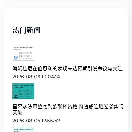
热门新闻
阿姆杜尼在伯恩利的表现未达预期引发争议与关注
2026-08-06 10:04:14
里昂从法甲垫底到欧联杯资格 奇迹般连胜逆袭实现
突破
2026-08-05 12:55:52