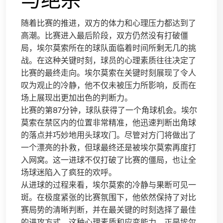
随着比赛的推进，双方的体力和心理压力都达到了
高潮。比赛进入最后阶段，双方仍然没有打破僵
局，埃尔莫索所在的球队面临着时间所剩无几的挑
战。在这种关键时刻，球员的心理素质往往决定了
比赛的最终走向。埃尔莫索在关键时刻展现了令人
叹为观止的冷静，他不仅未被压力所影响，反而在
场上展现出更加出色的判断力。
比赛的第87分钟，球队获得了一个角球机会。埃尔
莫索在禁区内的位置非常精准，他迅速判断出角球
的落点并巧妙地用头球攻门。尽管对方门将做出了
一个漂亮的扑救，但球最终还是被埃尔莫索再度打
入网窝。这一进球不仅打破了比赛的僵局，也让全
场球迷陷入了疯狂的欢呼。
从进球的过程来看，埃尔莫索的冷静与果断可见一
斑。在极度紧张的比赛氛围下，他依然保持了对比
赛局势的清晰判断，并在最关键的时刻选择了最佳
的进攻方式。这种心理素质和应变能力，正是埃尔