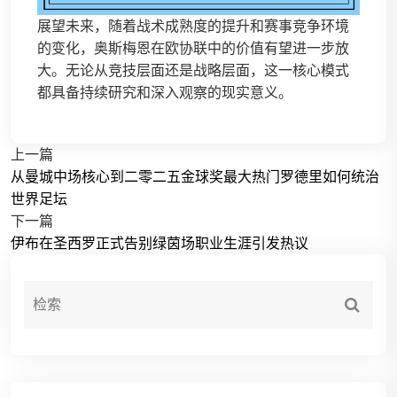
展望未来，随着战术成熟度的提升和赛事竞争环境
的变化，奥斯梅恩在欧协联中的价值有望进一步放
大。无论从竞技层面还是战略层面，这一核心模式
都具备持续研究和深入观察的现实意义。
上一篇
从曼城中场核心到二零二五金球奖最大热门罗德里如何统治
世界足坛
下一篇
伊布在圣西罗正式告别绿茵场职业生涯引发热议