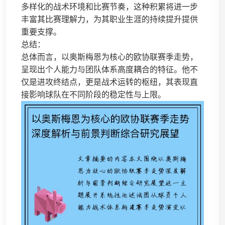
多样化的战术环境和比赛节奏，这种积累将进一步
丰富其比赛理解力，为其职业生涯的持续提升提供
重要支撑。
总结：
总体而言，以奥斯梅恩为核心的欧协联赛季走势，
呈现出个人能力与团队体系高度耦合的特征。他不
仅是进攻终结点，更是战术运转的枢纽，其表现直
接影响球队在不同阶段的稳定性与上限。