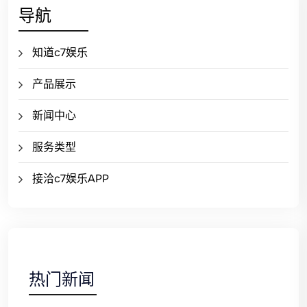
导航
知道c7娱乐
产品展示
新闻中心
服务类型
接洽c7娱乐APP
热门新闻