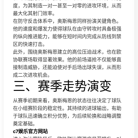
度，为其制造一对一甚至一对零的进攻环境，从而
最大化其射门效率。
在防守反击体系中，奥斯梅恩同样扮演关键角色。
他的速度和爆发力使得球队在由守转攻时具备极强
的纵向推进能力，能够在短时间内完成从防线到禁
区的快速打击。
此外，围绕奥斯梅恩建立的高位压迫战术，也在欧
协联赛场取得显著效果。他的前场逼抢不仅能够直
接制造威胁，还能迫使对手后场出球失误，从而形
成二次进攻机会。
三、赛季走势演变
从赛季初期来看，奥斯梅恩的状态往往决定了球队
在小组赛阶段的稳定性。其持续的进球输出，有助
于球队迅速确立积分优势，为后续轮换和战略调整
奠定基础。
c7娱乐官方网站