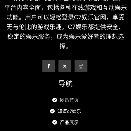
平台内容全面，包括各种在线游戏和互动娱乐
功能。用户可以轻松登录C7娱乐官网，享受
无与伦比的游戏乐趣。C7娱乐都提供安全、
稳定的娱乐服务，成为娱乐爱好者的理想选
择。
导航
网站首页
知道c7娱乐
产品展示