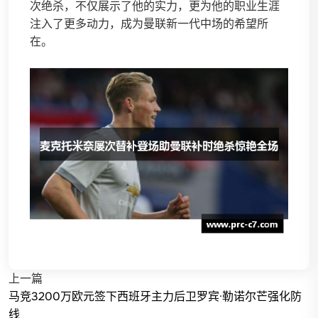
次绝杀，不仅展示了他的实力，更为他的职业生涯
注入了更多动力，成为曼联新一代中场的希望所
在。
上一篇
马竞3200万欧元签下西班牙主力后卫罗宾·勒诺尔芒强化防
线