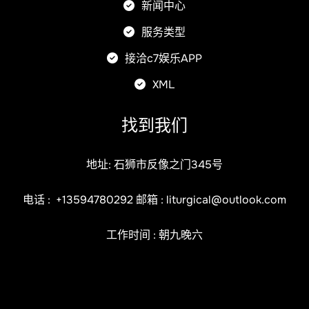
新闻中心
服务类型
接洽c7娱乐APP
XML
找到我们
地址: 石狮市反像之门345号
电话 :
+13594780292
邮箱 :
liturgical@outlook.com
工作时间 : 朝九晚六