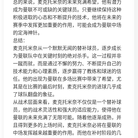
总的来说，麦克托米奈的未来充满希望，他有潜力
成为曼联不可或缺的关键球员。只要继续保持这种
积极进取的心态和不断提升的技术，他将在未来的
赛季中发挥更加重要的作用，可能会成为曼联中场
的定海神针。
总结：
麦克托米奈从一个默默无闻的替补球员，逐步成长
为曼联队中在关键时刻的绝对杀手。这一过程并非
一蹴而就，而是通过不懈的努力、不断提升自己的
技术能力和心理素质，逐步赢得了教练和球迷的信
任。他的出现为曼联在多场比赛中带来了希望，尤
其是在比赛的最后时刻，麦克托米奈的进球几乎成
了球队翻盘的象征。
从战术层面来看，麦克托米奈不仅仅是一个替补球
员，他的战术灵活性和强大的适应能力，使得他在
曼联的未来充满了无限可能。随着他逐渐成熟，并
且得到更多的上场时间，麦克托米奈必将在曼联的
中场发挥越来越重要的作用。而他在补时阶段的几