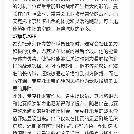
的时机与位置常常能够对战术产生巨大的影响。曼
联在面对强敌时，常常会采取攻守兼备的战术，而
麦克托米奈凭借出色的体能和灵活的跑动，可以迅
速填补中场的空缺，调整球队的节奏。
c7娱乐APP
麦克托米奈作为替补球员登场时，通常会担任更为
积极的角色，尤其是在比赛的最后阶段。他的能量
与体力优势，使得他能够在关键时刻为曼联提供多
样的战术选择。在对方疲软时，他不仅能够进行精
准的长传球，还能够通过前插打乱对方防线。而在
防守端，麦克托米奈的硬朗风格也为球队增加了重
要的屏障。
此外，麦克托米奈作为一名中场球员，其战略眼光
和比赛阅读能力也逐渐得到了提升。随着他在比赛
中越来越多的替补出场机会，麦克托米奈的战术价
值开始显现出来。他不仅能在比赛的最后阶段组织
进攻，还能够在防守时扮演“屏障”角色，帮助球队
稳固防线。正是这些战术灵活性，使得麦克托米奈