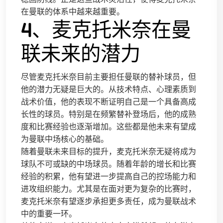
在曼联的体系中越来越重要。
4、麦克托米奈在曼
联未来的潜力
尽管麦克托米奈目前主要担任曼联的替补球员，但
他的潜力无疑是巨大的。从技术特点、心理素质到
战术价值，他的表现不断证明自己是一个具备高成
长性的球员。特别是在频繁替补登场后，他的成熟
度和比赛经验也逐渐增加。这些都是他未来有望成
为曼联中场核心的基础。
随着曼联未来目标的提升，麦克托米奈无疑将成为
球队不可或缺的中场球员。随着年龄的增长和比赛
经验的积累，他有望进一步提高自己的控场能力和
进攻组织能力。尤其是在面对更为复杂的比赛时，
麦克托米奈有望逐步承担更多责任，成为曼联战术
中的重要一环。