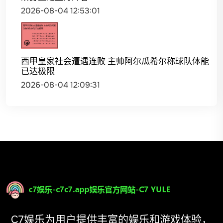
2026-08-04 12:53:01
西甲皇家社会遭遇连败 主帅阿尔瓜希尔称球队体能
已达极限
2026-08-04 12:09:31
C7娱乐为用户提供丰富的娱乐和游戏体验，