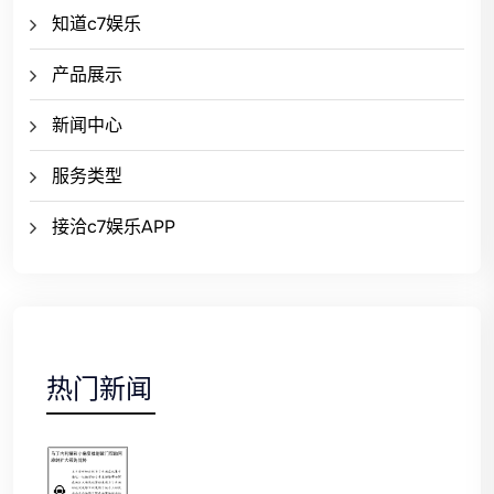
知道c7娱乐
产品展示
新闻中心
服务类型
接洽c7娱乐APP
热门新闻