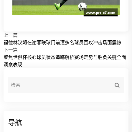
上一篇
福德林汉姆在谢菲联球门前遭多名球员围攻冲击场面震惊
下一篇
聚焦世俱杯核心球员状态追踪解析赛场走势与胜负关键全面
洞察表现
导航