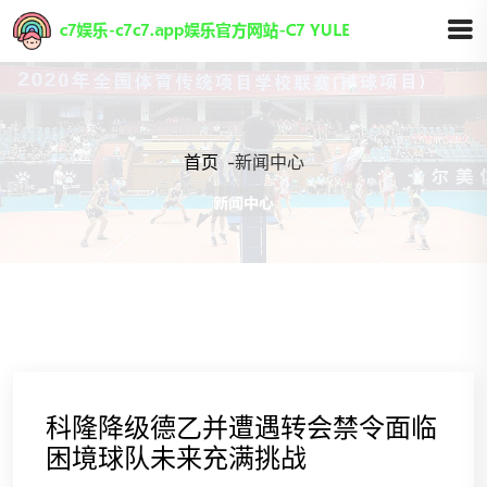
首页
-
新闻中心
科隆降级德乙并遭遇转会禁令面临
困境球队未来充满挑战