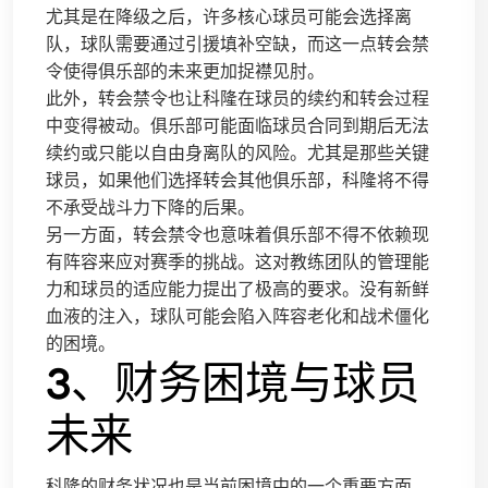
尤其是在降级之后，许多核心球员可能会选择离
队，球队需要通过引援填补空缺，而这一点转会禁
令使得俱乐部的未来更加捉襟见肘。
此外，转会禁令也让科隆在球员的续约和转会过程
中变得被动。俱乐部可能面临球员合同到期后无法
续约或只能以自由身离队的风险。尤其是那些关键
球员，如果他们选择转会其他俱乐部，科隆将不得
不承受战斗力下降的后果。
另一方面，转会禁令也意味着俱乐部不得不依赖现
有阵容来应对赛季的挑战。这对教练团队的管理能
力和球员的适应能力提出了极高的要求。没有新鲜
血液的注入，球队可能会陷入阵容老化和战术僵化
的困境。
3、财务困境与球员
未来
科隆的财务状况也是当前困境中的一个重要方面。