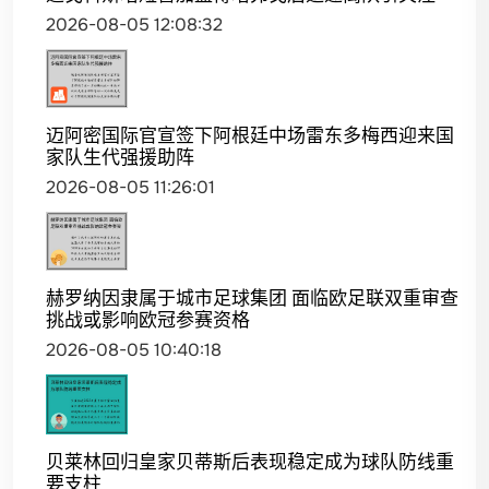
2026-08-05 12:08:32
迈阿密国际官宣签下阿根廷中场雷东多梅西迎来国
家队生代强援助阵
2026-08-05 11:26:01
赫罗纳因隶属于城市足球集团 面临欧足联双重审查
挑战或影响欧冠参赛资格
2026-08-05 10:40:18
贝莱林回归皇家贝蒂斯后表现稳定成为球队防线重
要支柱