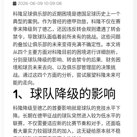
2026-06-09 10:09:08
科隆足球俱乐部的近期困境是德国足球历史上一个
典型的案例。作为曾经的德甲劲旅，科隆不仅在赛
季末降级到了德乙，还因违反转会规则遭遇了转会
禁令，导致球队面临着前所未有的挑战。这些问题
的叠加让俱乐部的未来变得充满不确定性。本文将
从四个主要方面对科隆目前的困境进行详细剖析，
分别是球队降级的影响、转会禁令的后果、财务困
境和球员未来去向、以及俱乐部管理层的决策挑
战。通过这四个方面的分析，尝试展望科隆未来可
能的走向。
1、球队降级的影响
科隆降级至德乙的首要影响就是球队的竞技水平下
降。长期在德甲征战的球队突然进入较为低水平的
联赛，不仅需要适应新的比赛节奏和对手，还面临
着大量实力较弱球员的加入，这无疑给原本就不稳