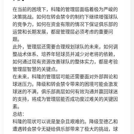
在当前的困境下，科隆的管理层面临着极为严峻的
决策挑战。如何在转会禁令的制约下继续增强球队
的竞争力，如何在资金有限的情况下保证俱乐部的
运营和长期发展，都是管理层必须考虑的重要问
题。
此外，管理层还需要合理规划球队的未来，如何调
整战术体系、培养年轻球员并减少对老将的依赖，
如何通过现有资源改善球队的整体实力，都是考验
管理层智慧的关键点。
在未来，科隆的管理层可能还需要面对外部舆论和
球迷压力。降级和转会禁令带来的困境可能会激发
球迷的不满，俱乐部高层如何有效沟通并赢回球迷
的支持，将成为管理层能否成功度过难关的关键因
素。
总结：
科隆的现状可以说是复杂且艰难的。降级至德乙和
遭遇转会禁令无疑给俱乐部带来了极大的挑战，球