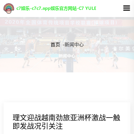
首页
-
新闻中心
理文迎战越南劲旅亚洲杯激战一触
即发战况引关注