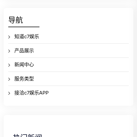
导航
知道c7娱乐
产品展示
新闻中心
服务类型
接洽c7娱乐APP