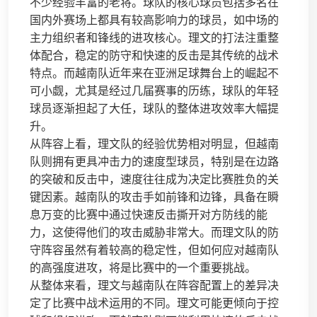
不少经验丰富的老将。球队的核心球员包括多名在
国内外赛场上都具有较高影响力的球员，如中场的
主力组织者和锋线的进攻核心。理文的打法注重整
体配合，稳定的防守和快速的反击是其传统的战术
特点。而越南队近年来在亚洲足球舞台上的崛起不
可小觑，尤其是经过几届赛事的历练，球队的年轻
球员逐渐担起了大任，球队的整体进攻效率大幅提
升。
从阵容上看，理文队的经验优势相对明显，但越南
队则拥有更具冲击力的速度型球员，特别是在边路
的突破和反击中，速度往往成为决定比赛胜负的关
键因素。越南队的攻击手如前锋和边锋，具备在瞬
息万变的比赛中通过快速反击撕开对方防线的能
力，这使得他们的攻击威胁非常大。而理文队的防
守阵容虽然有着较高的稳定性，但如何应对越南队
的高强度进攻，将是比赛中的一个重要挑战。
从整体来看，理文与越南队在阵容配置上的差异决
定了比赛中战术运用的不同。理文可能更倾向于控