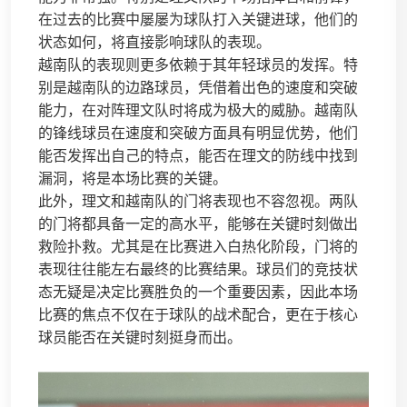
在过去的比赛中屡屡为球队打入关键进球，他们的
状态如何，将直接影响球队的表现。
越南队的表现则更多依赖于其年轻球员的发挥。特
别是越南队的边路球员，凭借着出色的速度和突破
能力，在对阵理文队时将成为极大的威胁。越南队
的锋线球员在速度和突破方面具有明显优势，他们
能否发挥出自己的特点，能否在理文的防线中找到
漏洞，将是本场比赛的关键。
此外，理文和越南队的门将表现也不容忽视。两队
的门将都具备一定的高水平，能够在关键时刻做出
救险扑救。尤其是在比赛进入白热化阶段，门将的
表现往往能左右最终的比赛结果。球员们的竞技状
态无疑是决定比赛胜负的一个重要因素，因此本场
比赛的焦点不仅在于球队的战术配合，更在于核心
球员能否在关键时刻挺身而出。