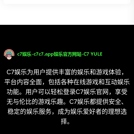
C7娱乐为用户提供丰富的娱乐和游戏体验，
平台内容全面，包括各种在线游戏和互动娱乐
功能。用户可以轻松登录C7娱乐官网，享受
无与伦比的游戏乐趣。C7娱乐都提供安全、
稳定的娱乐服务，成为娱乐爱好者的理想选
择。