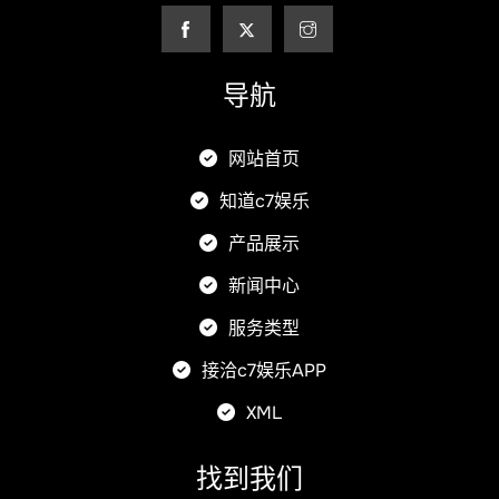
导航
网站首页
知道c7娱乐
产品展示
新闻中心
服务类型
接洽c7娱乐APP
XML
找到我们