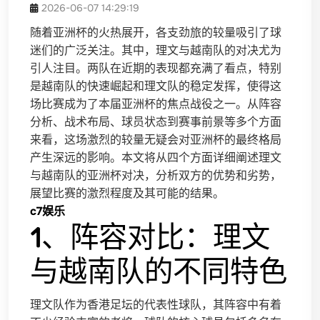
2026-06-07 14:29:19
随着亚洲杯的火热展开，各支劲旅的较量吸引了球
迷们的广泛关注。其中，理文与越南队的对决尤为
引人注目。两队在近期的表现都充满了看点，特别
是越南队的快速崛起和理文队的稳定发挥，使得这
场比赛成为了本届亚洲杯的焦点战役之一。从阵容
分析、战术布局、球员状态到赛事前景等多个方面
来看，这场激烈的较量无疑会对亚洲杯的最终格局
产生深远的影响。本文将从四个方面详细阐述理文
与越南队的亚洲杯对决，分析双方的优势和劣势，
展望比赛的激烈程度及其可能的结果。
c7娱乐
1、阵容对比：理文
与越南队的不同特色
理文队作为香港足坛的代表性球队，其阵容中有着