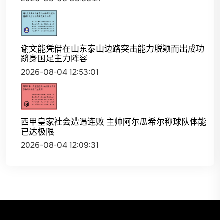
谢文能凭借在山东泰山边路突击能力脱颖而出成功
跻身国足主力阵容
2026-08-04 12:53:01
西甲皇家社会遭遇连败 主帅阿尔瓜希尔称球队体能
已达极限
2026-08-04 12:09:31