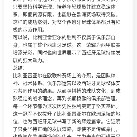
只要坚持科学管理、培养年轻球员并建立稳定体
系，即便资源有限，也能够在欧洲赛场取得突破。
这样的成功案例，对整个西班牙足球体系都具有积
极的示范作用。
可以说，比利亚雷亚尔的胜利不仅属于俱乐部自
身，也属于整个西班牙足球。这一荣耀为西甲联赛
增添光彩，同时也向世界展示了西班牙足球持续发
展的强大动力。
总结：
比利亚雷亚尔在欧联杯赛场上的夺冠，是团队精
神、战术体系、俱乐部运营以及西班牙足球整体实
力共同作用的结果。从顽强拼搏的球队文化，到成
熟稳定的战术理念，再到长期稳健的俱乐部管理，
每一个环节都为这次历史性胜利奠定了坚实基础。
这一冠军不仅提升了比利亚雷亚尔在欧洲足坛的地
位，也为西班牙足球书写了新的辉煌篇章。它证明
了只要坚持正确的发展道路，即使不是传统豪门，
也能够在欧洲赛场创造传奇，并为未来的西班牙足