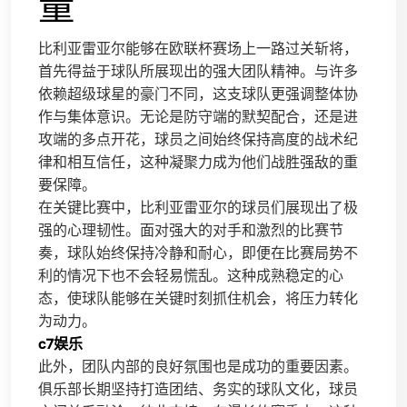
量
比利亚雷亚尔能够在欧联杯赛场上一路过关斩将，
首先得益于球队所展现出的强大团队精神。与许多
依赖超级球星的豪门不同，这支球队更强调整体协
作与集体意识。无论是防守端的默契配合，还是进
攻端的多点开花，球员之间始终保持高度的战术纪
律和相互信任，这种凝聚力成为他们战胜强敌的重
要保障。
在关键比赛中，比利亚雷亚尔的球员们展现出了极
强的心理韧性。面对强大的对手和激烈的比赛节
奏，球队始终保持冷静和耐心，即便在比赛局势不
利的情况下也不会轻易慌乱。这种成熟稳定的心
态，使球队能够在关键时刻抓住机会，将压力转化
为动力。
c7娱乐
此外，团队内部的良好氛围也是成功的重要因素。
俱乐部长期坚持打造团结、务实的球队文化，球员