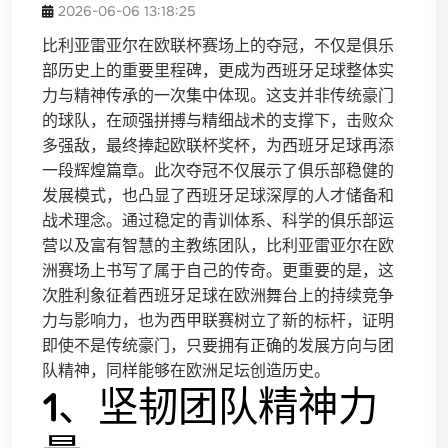
2026-06-06 13:18:25
比利亚雷亚尔在欧联杯赛场上的夺冠，不仅是俱乐
部历史上的重要里程碑，更成为西班牙足球整体实
力与精神传承的一次集中体现。这支并非传统豪门
的球队，在顽强拼搏与精细战术的支撑下，击败众
多强敌，最终捧起欧联杯奖杯，为西班牙足球再添
一段辉煌篇章。此次夺冠不仅展示了俱乐部稳健的
发展模式，也凸显了西班牙足球深厚的人才储备和
战术理念。通过稳定的青训体系、科学的俱乐部运
营以及富有智慧的主教练团队，比利亚雷亚尔在欧
洲赛场上书写了属于自己的传奇。更重要的是，这
次胜利象征着西班牙足球在欧洲舞台上的持续竞争
力与影响力，也为西甲联赛树立了新的标杆，证明
即使不是传统豪门，只要拥有正确的发展方向与团
队精神，同样能够在欧洲足坛创造历史。
1、坚韧团队精神力