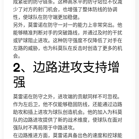
成紧密的防守链条。这种高水平的防守站位不仅减
少了对方的射门机会，也增强了整体防线的协调
性，使球队在防守端更加稳健。
另外，莫雷诺在防守一对一的能力上非常突出。他
能够精准判断对手的突破路线，并通过及时的干扰
或铲球阻止进攻。这种防守强度不仅降低了对手在
左路的威胁，也为科莫队在反击时创造了更多的机
会。
2、边路进攻支持增
强
莫雷诺在防守之外，进攻端的贡献同样不可忽视。
作为左后卫，他不仅能够稳固防线，还能通过边路
助攻和插上进攻为球队创造机会。他的加入为科莫
队的边路进攻提供了新的战术维度，使球队在面对
强队时不再局限于中路进攻。
在边路推进方面，莫雷诺具备出色的速度和控球能