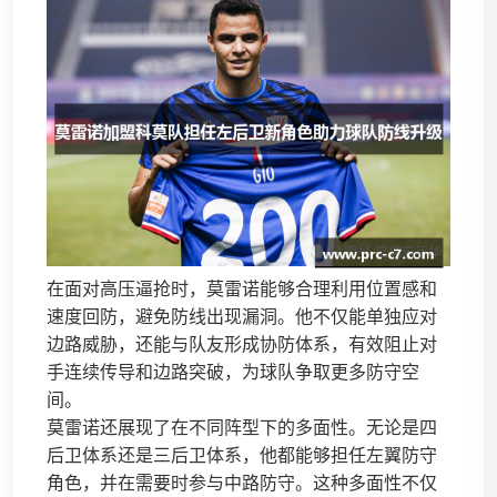
在面对高压逼抢时，莫雷诺能够合理利用位置感和
速度回防，避免防线出现漏洞。他不仅能单独应对
边路威胁，还能与队友形成协防体系，有效阻止对
手连续传导和边路突破，为球队争取更多防守空
间。
莫雷诺还展现了在不同阵型下的多面性。无论是四
后卫体系还是三后卫体系，他都能够担任左翼防守
角色，并在需要时参与中路防守。这种多面性不仅