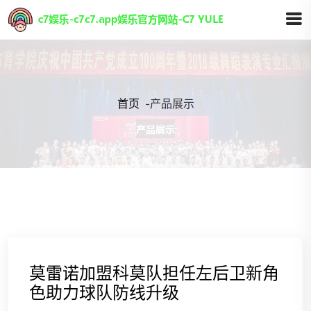
首页
-
产品展示
莫雷诺加盟科莫队担任左后卫新角
色助力球队防线升级