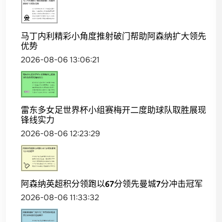
马丁内利精彩小角度推射破门帮助阿森纳扩大领先
优势
2026-08-06 13:06:21
雷东多女足世界杯小组赛梅开二度助球队取胜展现
锋线实力
2026-08-06 12:23:29
阿森纳英超积分领跑以67分领先曼城7分冲击冠军
2026-08-06 11:33:32