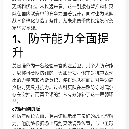
更新和优化。从长远来看，这一引援有望推动科莫
队在国内联赛中的竞争力显著提升，同时也为球队
战术多样化创造了条件，为未来赛季的稳定发挥奠
定坚实基础。
1、防守能力全面提
升
莫雷诺作为一名经验丰富的左后卫，其个人防守能
力堪称科莫队防线的一大加分项。他在对抗中表现
出的力量感和抢断意识，使得球队在面对对手边路
突破时更具抵抗力。过去科莫队在左路防守时偶尔
存在空挡，而莫雷诺的加入有效弥补了这一薄弱环
节。
c7娱乐网页版
在防守站位方面，莫雷诺展示出了良好的战术理解
力。他能够根据场上局势灵活调整位置，与中卫形