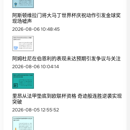
阿斯顿维拉门将大马丁世界杯庆祝动作引发金球奖
现场嘘声
2026-08-06 10:48:45
阿姆杜尼在伯恩利的表现未达预期引发争议与关注
2026-08-06 10:04:14
里昂从法甲垫底到欧联杯资格 奇迹般连胜逆袭实现
突破
2026-08-05 12:55:52