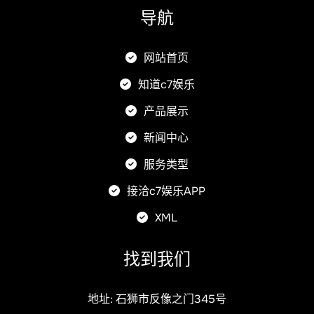
导航
网站首页
知道c7娱乐
产品展示
新闻中心
服务类型
接洽c7娱乐APP
XML
找到我们
地址: 石狮市反像之门345号