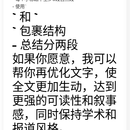
- 使用 `
` 和 `
` 包裹结构
- 总结分两段
如果你愿意，我可以
帮你再优化文字，使
全文更加生动，达到
更强的可读性和叙事
感，同时保持学术和
报道风格。